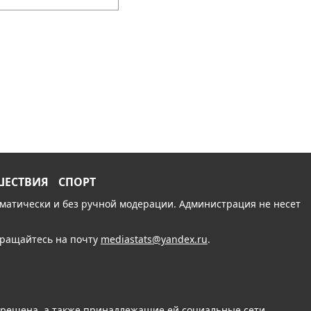
ШЕСТВИЯ
СПОРТ
томатически и без ручной модерации. Администрация не несет
обращайтесь на почту
mediastats@yandex.ru
.
апрещена, а также принадлежащие ей социальные сети