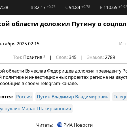
7:38
$
82.17
+0.76
€
94.84
+0.78
£
110.65
+0.9
кой области доложил Путину о соцпо
ентября 2025 02:15
Ист
Тон:
Позитив
3
|
Слов:
345
|
Знаков:
2789
ой области Вячеслав Федорищев доложил президенту Р
й политике и инвестиционных проектах региона на двус
сообщил в своем Telegram-канале.
ются:
Россия
Путин Владимир Владимирович
Teleg
Хуснуллин Марат Шакирзянович
Читать:
РИА Новости