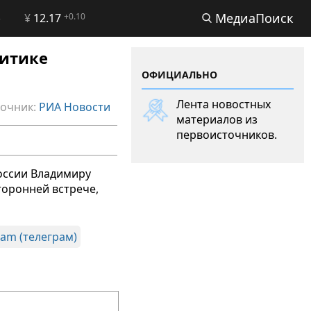
МедиаПоиск
2
¥
12.17
+0.10
литике
ОФИЦИАЛЬНО
Лента новостных
очник:
РИА Новости
материалов из
первоисточников.
оссии Владимиру
торонней встрече,
ram (телеграм)