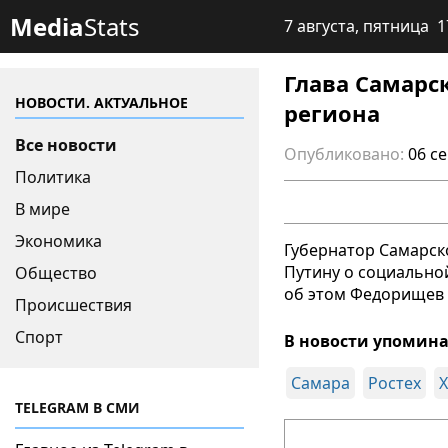
Media
Stats
7 августа, пятница 1
Глава Самарс
НОВОСТИ. АКТУАЛЬНОЕ
региона
Все новости
Опубликовано:
06 с
Политика
В мире
Экономика
Губернатор Самарск
Путину о социально
Общество
об этом Федорищев 
Происшествия
Спорт
В новости упомина
Самара
Ростех
TELEGRAM В СМИ