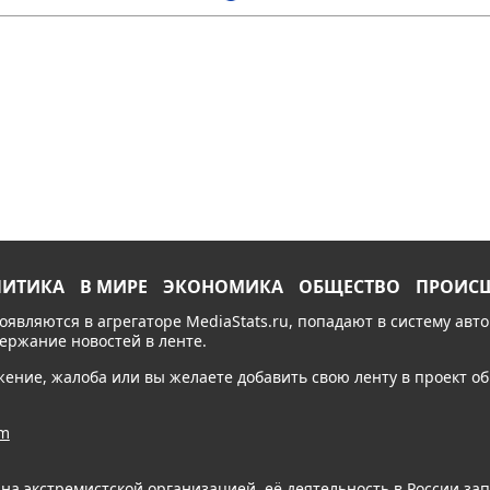
ЛИТИКА
В МИРЕ
ЭКОНОМИКА
ОБЩЕСТВО
ПРОИС
появляются в агрегаторе MediaStats.ru, попадают в систему ав
держание новостей в ленте.
ожение, жалоба или вы желаете добавить свою ленту в проект 
am
ана экстремистской организацией, её деятельность в России з