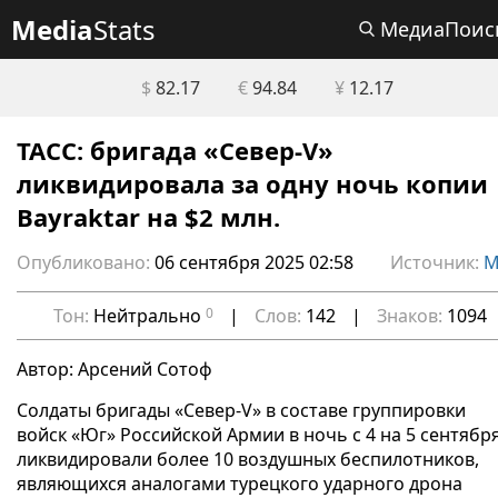
Media
Stats
МедиаПоис
$
82.17
€
94.84
¥
12.17
ТАСС: бригада «Север-V»
ликвидировала за одну ночь копии
Bayraktar на $2 млн.
Опубликовано:
06 сентября 2025 02:58
Источник:
М
Тон:
Нейтрально
0
|
Слов:
142
|
Знаков:
1094
Автор: Арсений Сотоф
Солдаты бригады «Север-V» в составе группировки
войск «Юг» Российской Армии в ночь с 4 на 5 сентябр
ликвидировали более 10 воздушных беспилотников,
являющихся аналогами турецкого ударного дрона