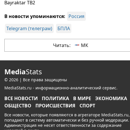
Bayraktar TB2
В новости упоминаются:
Россия
Telegram (телеграм)
БПЛА
Читать:
МК
Media
Stats
© 2026 | Все права защищены
MediaStats.ru - информационно-аналитический сервис.
ВСЕ НОВОСТИ
ПОЛИТИКА
В МИРЕ
ЭКОНОМИКА
ОБЩЕСТВО
ПРОИСШЕСТВИЯ
СПОРТ
Все новости, которые появляются в агрегаторе MediaStats.ru,
попадают в систему автоматически и без ручной модерации.
Администрация не несет ответственности за содержание