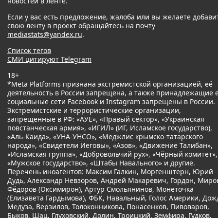
новостей в ленте.
Если у вас есть предложение, жалоба или вы желаете добави
свою ленту в проект обращайтесь на почту
mediastats@yandex.ru
.
Список тегов
СМИ цитируют Telegram
18+
*Meta Platforms признана экстремистской организацией, её
деятельность в России запрещена, а также принадлежащие 
социальные сети Facebook и Instagram запрещены в России.
Экстремистские и террористические организации,
запрещенные в РФ: «АУЕ», «Правый сектор», «Украинская
повстанческая армия», «ИГИЛ» (ИГ, Исламское государство),
«Аль-Каида», «УНА-УНСО», «Меджлис крымско-татарского
народа», «Свидетели Иеговы», «Азов», «Движение Талибан»,
«Исламская группа», «Добровольчий рух», «Чёрный комитет»,
«Мужское государство», «Штабы Навального» и другие.
Перечень иноагентов: Максим Галкин, Моргенштерн, Юрий
Дудь, Александр Невзоров, Андрей Макаревич, Гордон, Миро
Фёдоров (Оксимирон), Артур Смольянинов, Монеточка
(Елизавета Гардымова), ФБК, Навальный, Голос Америки, Дож
Медуза, Верзилов, Толоконникова, Понасенков, Пивоваров,
Быков, Шац, Глуховский, Долин, Троицкий, Земфира, Гудков,