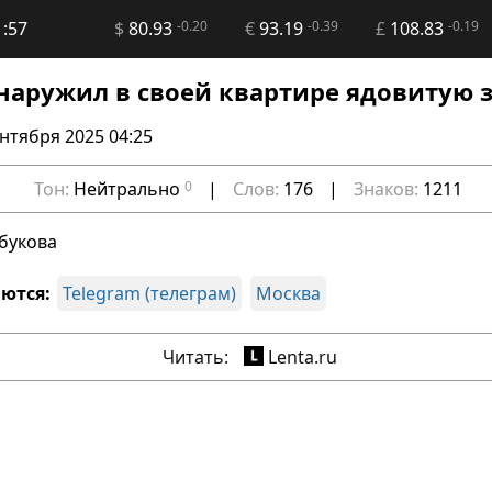
1:57
$
80.93
-0.20
€
93.19
-0.39
£
108.83
-0.19
наружил в своей квартире ядовитую 
ентября 2025 04:25
Тон:
Нейтрально
0
|
Слов:
176
|
Знаков:
1211
букова
ются:
Telegram (телеграм)
Москва
Читать:
Lenta.ru