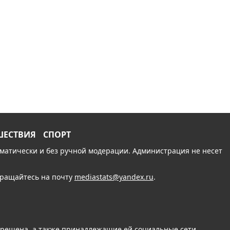
ШЕСТВИЯ
СПОРТ
томатически и без ручной модерации. Администрация не несет
обращайтесь на почту
mediastats@yandex.ru
.
апрещена, а также принадлежащие ей социальные сети