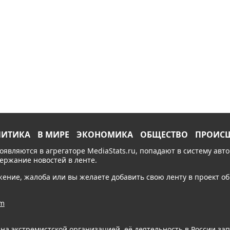
ЛИТИКА
В МИРЕ
ЭКОНОМИКА
ОБЩЕСТВО
ПРОИС
появляются в агрегаторе MediaStats.ru, попадают в систему ав
держание новостей в ленте.
ожение, жалоба или вы желаете добавить свою ленту в проект 
am
ана экстремистской организацией, её деятельность в России з