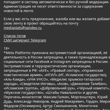
попадают в систему автоматически и без ручной модерации.
Администрация не несет ответственности за содержание
новостей в ленте.
Если у вас есть предложение, жалоба или вы желаете добави
свою ленту в проект обращайтесь на почту
mediastats@yandex.ru
.
Список тегов
СМИ цитируют Telegram
18+
*Meta Platforms признана экстремистской организацией, её
деятельность в России запрещена, а также принадлежащие 
социальные сети Facebook и Instagram запрещены в России.
Экстремистские и террористические организации,
запрещенные в РФ: «АУЕ», «Правый сектор», «Украинская
повстанческая армия», «ИГИЛ» (ИГ, Исламское государство),
«Аль-Каида», «УНА-УНСО», «Меджлис крымско-татарского
народа», «Свидетели Иеговы», «Азов», «Движение Талибан»,
«Исламская группа», «Добровольчий рух», «Чёрный комитет»,
«Мужское государство», «Штабы Навального» и другие.
Перечень иноагентов: Максим Галкин, Моргенштерн, Юрий
Дудь, Александр Невзоров, Андрей Макаревич, Гордон, Миро
Фёдоров (Оксимирон), Артур Смольянинов, Монеточка