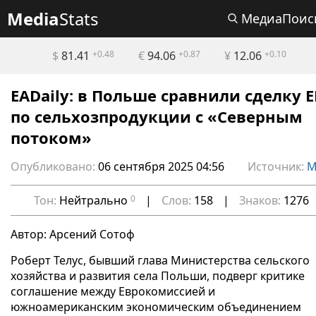
Media
Stats
МедиаПоис
$
81.41
+0.48
€
94.06
+0.87
¥
12.06
+0.10
EADaily: в Польше сравнили сделку Е
по сельхозпродукции с «Северным
потоком»
Опубликовано:
06 сентября 2025 04:56
Источник:
М
Тон:
Нейтрально
0
|
Слов:
158
|
Знаков:
1276
Автор: Арсений Сотоф
Роберт Телус, бывший глава Министерства сельского
хозяйства и развития села Польши, подверг критике
соглашение между Еврокомиссией и
южноамериканским экономическим объединением