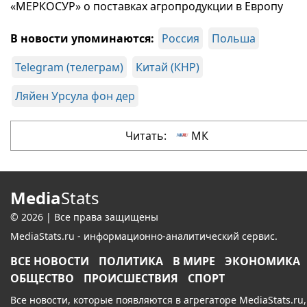
«МЕРКОСУР» о поставках агропродукции в Европу
В новости упоминаются:
Россия
Польша
Telegram (телеграм)
Китай (КНР)
Ляйен Урсула фон дер
Читать:
МК
Media
Stats
© 2026 | Все права защищены
MediaStats.ru - информационно-аналитический сервис.
ВСЕ НОВОСТИ
ПОЛИТИКА
В МИРЕ
ЭКОНОМИКА
ОБЩЕСТВО
ПРОИСШЕСТВИЯ
СПОРТ
Все новости, которые появляются в агрегаторе MediaStats.ru,