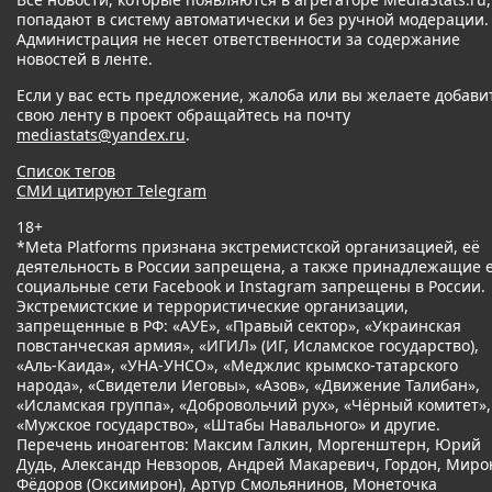
попадают в систему автоматически и без ручной модерации.
Администрация не несет ответственности за содержание
новостей в ленте.
Если у вас есть предложение, жалоба или вы желаете добави
свою ленту в проект обращайтесь на почту
mediastats@yandex.ru
.
Список тегов
СМИ цитируют Telegram
18+
*Meta Platforms признана экстремистской организацией, её
деятельность в России запрещена, а также принадлежащие 
социальные сети Facebook и Instagram запрещены в России.
Экстремистские и террористические организации,
запрещенные в РФ: «АУЕ», «Правый сектор», «Украинская
повстанческая армия», «ИГИЛ» (ИГ, Исламское государство),
«Аль-Каида», «УНА-УНСО», «Меджлис крымско-татарского
народа», «Свидетели Иеговы», «Азов», «Движение Талибан»,
«Исламская группа», «Добровольчий рух», «Чёрный комитет»,
«Мужское государство», «Штабы Навального» и другие.
Перечень иноагентов: Максим Галкин, Моргенштерн, Юрий
Дудь, Александр Невзоров, Андрей Макаревич, Гордон, Миро
Фёдоров (Оксимирон), Артур Смольянинов, Монеточка