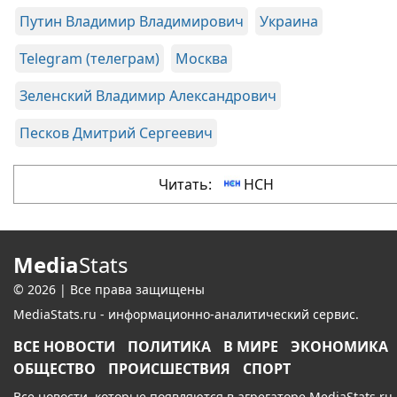
Путин Владимир Владимирович
Украина
Telegram (телеграм)
Москва
Зеленский Владимир Александрович
Песков Дмитрий Сергеевич
Читать:
НСН
Media
Stats
© 2026 | Все права защищены
MediaStats.ru - информационно-аналитический сервис.
ВСЕ НОВОСТИ
ПОЛИТИКА
В МИРЕ
ЭКОНОМИКА
ОБЩЕСТВО
ПРОИСШЕСТВИЯ
СПОРТ
Все новости, которые появляются в агрегаторе MediaStats.ru,