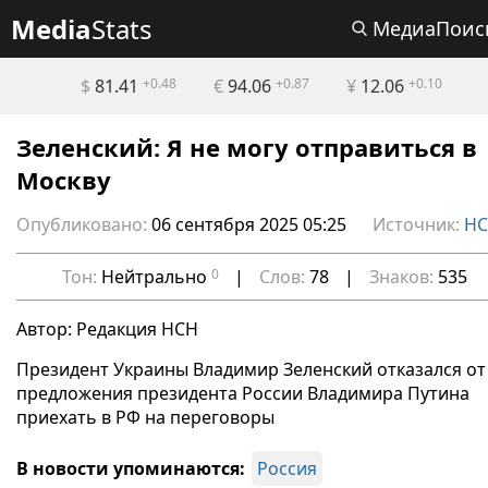
Media
Stats
МедиаПоис
$
81.41
+0.48
€
94.06
+0.87
¥
12.06
+0.10
Зеленский: Я не могу отправиться в
Москву
Опубликовано:
06 сентября 2025 05:25
Источник:
Н
Тон:
Нейтрально
0
|
Слов:
78
|
Знаков:
535
Автор: Редакция НСН
Президент Украины Владимир Зеленский отказался от
предложения президента России Владимира Путина
приехать в РФ на переговоры
В новости упоминаются:
Россия