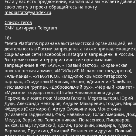
Если у вас есть предложение, жалоба или вы желаете добави
свою ленту в проект обращайтесь на почту
mediastats@yandex.ru
.
Список тегов
СМИ цитируют Telegram
18+
*Meta Platforms признана экстремистской организацией, её
деятельность в России запрещена, а также принадлежащие 
социальные сети Facebook и Instagram запрещены в России.
Экстремистские и террористические организации,
запрещенные в РФ: «АУЕ», «Правый сектор», «Украинская
повстанческая армия», «ИГИЛ» (ИГ, Исламское государство),
«Аль-Каида», «УНА-УНСО», «Меджлис крымско-татарского
народа», «Свидетели Иеговы», «Азов», «Движение Талибан»,
«Исламская группа», «Добровольчий рух», «Чёрный комитет»,
«Мужское государство», «Штабы Навального» и другие.
Перечень иноагентов: Максим Галкин, Моргенштерн, Юрий
Дудь, Александр Невзоров, Андрей Макаревич, Гордон, Миро
Фёдоров (Оксимирон), Артур Смольянинов, Монеточка
(Елизавета Гардымова), ФБК, Навальный, Голос Америки, Дож
Медуза, Верзилов, Толоконникова, Понасенков, Пивоваров,
Быков, Шац, Глуховский, Долин, Троицкий, Земфира, Гудков,
Варламов, Прусикин, Дмитрий Потапенко и другие. Полный