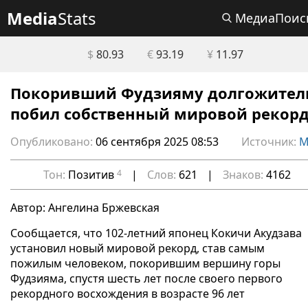
Media
Stats
МедиаПоис
$
80.93
€
93.19
¥
11.97
Покоривший Фудзияму долгожител
побил собственный мировой рекор
Опубликовано:
06 сентября 2025 08:53
Источник:
М
Тон:
Позитив
4
|
Слов:
621
|
Знаков:
4162
Автор: Ангелина Бржевская
Сообщается, что 102-летний японец Кокичи Акудзава
установил новый мировой рекорд, став самым
пожилым человеком, покорившим вершину горы
Фудзияма, спустя шесть лет после своего первого
рекордного восхождения в возрасте 96 лет