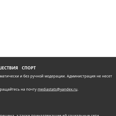
ШЕСТВИЯ
СПОРТ
томатически и без ручной модерации. Администрация не несет
обращайтесь на почту
mediastats@yandex.ru
.
апрещена, а также принадлежащие ей социальные сети