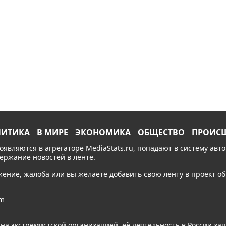
ЛИТИКА
В МИРЕ
ЭКОНОМИКА
ОБЩЕСТВО
ПРОИС
появляются в агрегаторе MediaStats.ru, попадают в систему ав
держание новостей в ленте.
ожение, жалоба или вы желаете добавить свою ленту в проект 
am
ана экстремистской организацией, её деятельность в России з