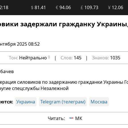
2:18
$
81.41
€
94.06
£
109.73
¥
12.06
овики задержали гражданку Украины
ентября 2025 08:52
Тон:
Нейтрально
0
|
Слов:
145
|
Знаков:
1035
рбачев
ерация силовиков по задержанию гражданки Украины Г
другие спецслужбы Незалежной
ются:
Украина
Telegram (телеграм)
Москва
Читать:
МК