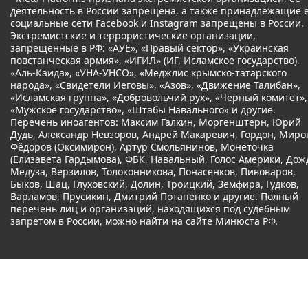
деятельность в России запрещена, а также принадлежащие 
социальные сети Facebook и Instagram запрещены в России.
Экстремистские и террористические организации,
запрещенные в РФ: «АУЕ», «Правый сектор», «Украинская
повстанческая армия», «ИГИЛ» (ИГ, Исламское государство),
«Аль-Каида», «УНА-УНСО», «Меджлис крымско-татарского
народа», «Свидетели Иеговы», «Азов», «Движение Талибан»,
«Исламская группа», «Добровольчий рух», «Чёрный комитет»,
«Мужское государство», «Штабы Навального» и другие.
Перечень иноагентов: Максим Галкин, Моргенштерн, Юрий
Дудь, Александр Невзоров, Андрей Макаревич, Гордон, Миро
Фёдоров (Оксимирон), Артур Смольянинов, Монеточка
(Елизавета Гардымова), ФБК, Навальный, Голос Америки, Дож
Медуза, Верзилов, Толоконникова, Понасенков, Пивоваров,
Быков, Шац, Глуховский, Долин, Троицкий, Земфира, Гудков,
Варламов, Прусикин, Дмитрий Потапенко и другие. Полный
перечень лиц и организаций, находящихся под судебным
запретом в России, можно найти на сайте Минюста РФ.