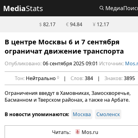
Media
Stats
МедиаПоис
$
82.17
€
94.84
¥
12.17
В центре Москвы 6 и 7 сентября
ограничат движение транспорта
Опубликовано:
06 сентября 2025 09:01
Источник:
Mos.
Тон:
Нейтрально
0
|
Слов:
384
|
Знаков:
3895
Ограничения введут в Хамовниках, Замоскворечье,
Басманном и Тверском районах, а также на Арбате.
В новости упоминаются:
Москва
Смоленск
Читать:
Mos.ru