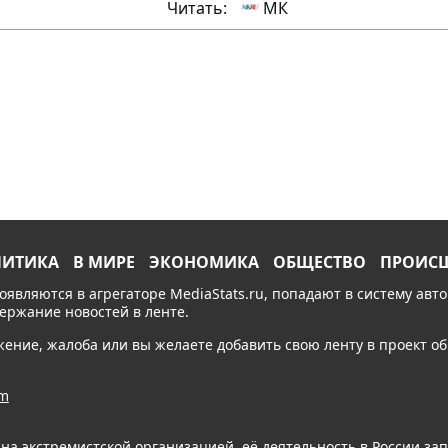
Читать:
МК
ЛИТИКА
В МИРЕ
ЭКОНОМИКА
ОБЩЕСТВО
ПРОИС
появляются в агрегаторе MediaStats.ru, попадают в систему ав
держание новостей в ленте.
ожение, жалоба или вы желаете добавить свою ленту в проект 
am
ана экстремистской организацией, её деятельность в России з