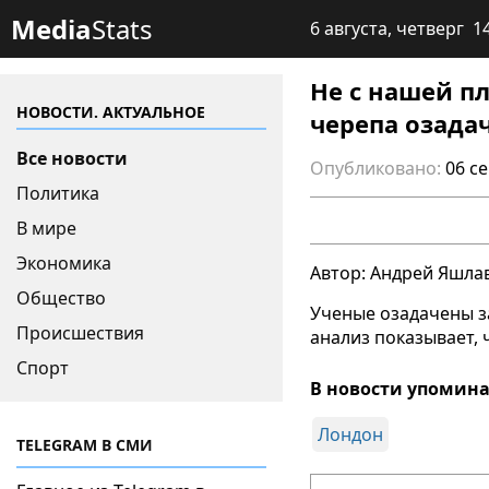
Media
Stats
6 августа, четверг 1
Не с нашей п
НОВОСТИ. АКТУАЛЬНОЕ
черепа озада
Все новости
Опубликовано:
06 с
Политика
В мире
Экономика
Автор: Андрей Яшла
Общество
Ученые озадачены з
Происшествия
анализ показывает, 
Спорт
В новости упомина
Лондон
TELEGRAM В СМИ