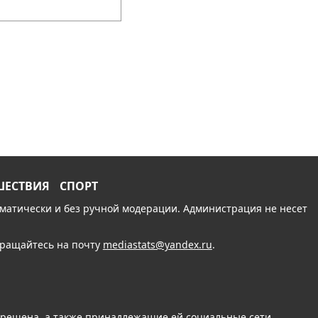
ШЕСТВИЯ
СПОРТ
томатически и без ручной модерации. Администрация не несет
обращайтесь на почту
mediastats@yandex.ru
.
апрещена, а также принадлежащие ей социальные сети