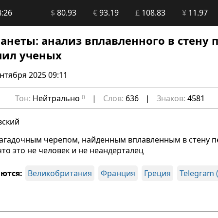
4:26
$
80.93
€
93.19
£
108.83
¥
11.97
ланеты: анализ вплавленного в стену
чил ученых
ентября 2025 09:11
Тон:
Нейтрально
0
|
Слов:
636
|
Знаков:
4581
вский
агадочным черепом, найденным вплавленным в стену п
что это не человек и не неандерталец
ются:
Великобритания
Франция
Греция
Telegram 