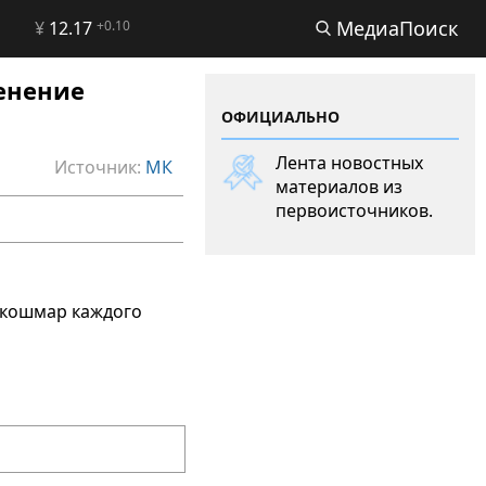
МедиаПоиск
¥
12.17
+0.10
енение
ОФИЦИАЛЬНО
Лента новостных
Источник:
МК
материалов из
первоисточников.
 кошмар каждого