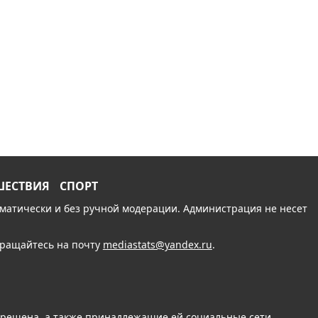
ШЕСТВИЯ
СПОРТ
томатически и без ручной модерации. Администрация не несет
обращайтесь на почту
mediastats@yandex.ru
.
апрещена, а также принадлежащие ей социальные сети