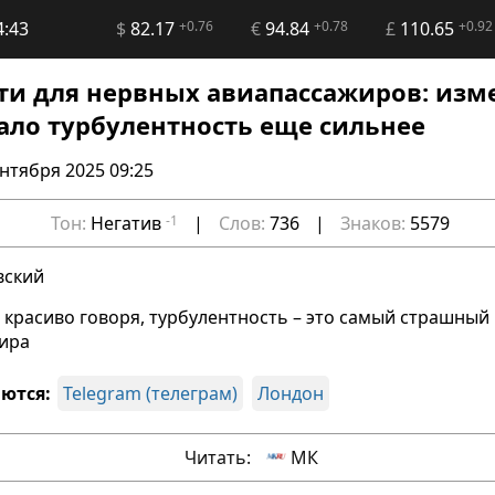
4:43
$
82.17
+0.76
€
94.84
+0.78
£
110.65
+0.92
ти для нервных авиапассажиров: изм
ало турбулентность еще сильнее
ентября 2025 09:25
Тон:
Негатив
-1
|
Слов:
736
|
Знаков:
5579
вский
 красиво говоря, турбулентность – это самый страшный
ира
ются:
Telegram (телеграм)
Лондон
Читать:
МК