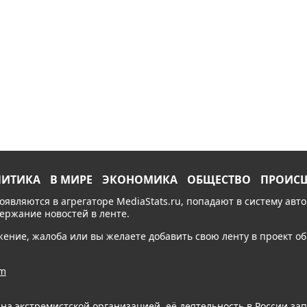
ЛИТИКА
В МИРЕ
ЭКОНОМИКА
ОБЩЕСТВО
ПРОИС
появляются в агрегаторе MediaStats.ru, попадают в систему ав
держание новостей в ленте.
ожение, жалоба или вы желаете добавить свою ленту в проект 
am
ана экстремистской организацией, её деятельность в России з