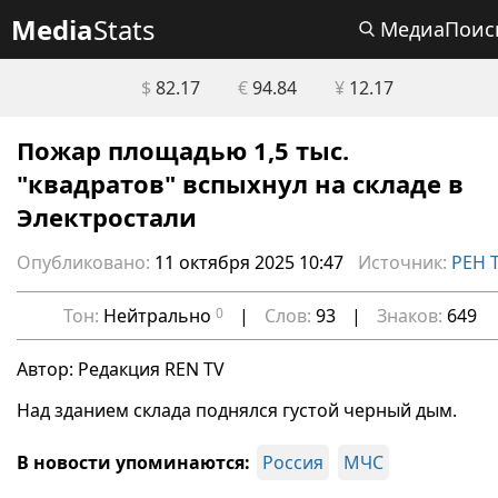
Media
Stats
МедиаПоис
$
82.17
€
94.84
¥
12.17
Пожар площадью 1,5 тыс.
"квадратов" вспыхнул на складе в
Электростали
Опубликовано:
11 октября 2025 10:47
Источник:
РЕН 
Тон:
Нейтрально
0
|
Слов:
93
|
Знаков:
649
Автор: Редакция REN TV
Над зданием склада поднялся густой черный дым.
В новости упоминаются:
Россия
МЧС