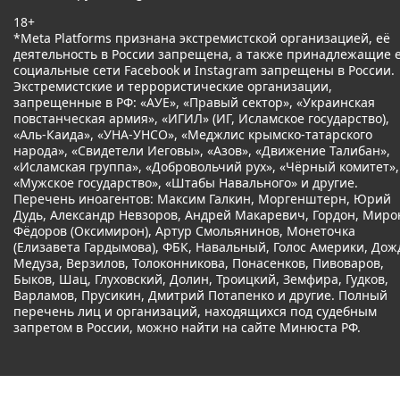
18+
*Meta Platforms признана экстремистской организацией, её
деятельность в России запрещена, а также принадлежащие 
социальные сети Facebook и Instagram запрещены в России.
Экстремистские и террористические организации,
запрещенные в РФ: «АУЕ», «Правый сектор», «Украинская
повстанческая армия», «ИГИЛ» (ИГ, Исламское государство),
«Аль-Каида», «УНА-УНСО», «Меджлис крымско-татарского
народа», «Свидетели Иеговы», «Азов», «Движение Талибан»,
«Исламская группа», «Добровольчий рух», «Чёрный комитет»,
«Мужское государство», «Штабы Навального» и другие.
Перечень иноагентов: Максим Галкин, Моргенштерн, Юрий
Дудь, Александр Невзоров, Андрей Макаревич, Гордон, Миро
Фёдоров (Оксимирон), Артур Смольянинов, Монеточка
(Елизавета Гардымова), ФБК, Навальный, Голос Америки, Дож
Медуза, Верзилов, Толоконникова, Понасенков, Пивоваров,
Быков, Шац, Глуховский, Долин, Троицкий, Земфира, Гудков,
Варламов, Прусикин, Дмитрий Потапенко и другие. Полный
перечень лиц и организаций, находящихся под судебным
запретом в России, можно найти на сайте Минюста РФ.