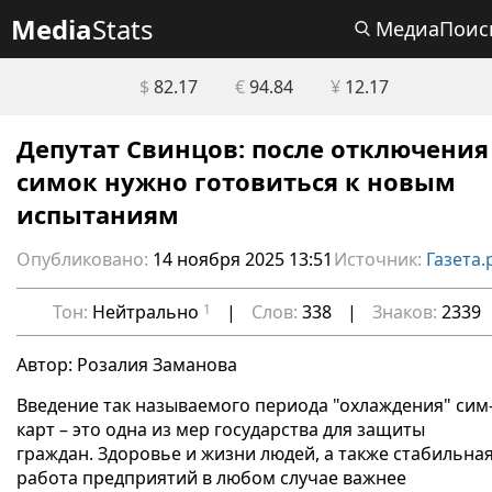
Media
Stats
МедиаПоис
$
82.17
€
94.84
¥
12.17
Депутат Свинцов: после отключения
симок нужно готовиться к новым
испытаниям
Опубликовано:
14 ноября 2025 13:51
Источник:
Газета.
Тон:
Нейтрально
1
|
Слов:
338
|
Знаков:
2339
Автор: Розалия Заманова
Введение так называемого периода "охлаждения" сим
карт – это одна из мер государства для защиты
граждан. Здоровье и жизни людей, а также стабильна
работа предприятий в любом случае важнее