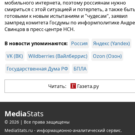
мобильного интернета, поэтому россиянам нужно
смириться с этой ситуацией и потерпеть, а также быт
готовыми к новым испытаниям и "чудесам", заявил
зампред комитета Госдумы по информполитике Андр
Свинцов в пресс-центре НСН.
В новости упоминаются:
Россия
Яндекс (Yandex)
VK (ВК)
Wildberries (Вайлберрис)
Ozon (Озон)
Государственная Дума РФ
БПЛА
Читать:
Газета.ру
Media
Stats
© 2026 | Все права защищены
MediaStats.ru - информационно-аналитический сервис.