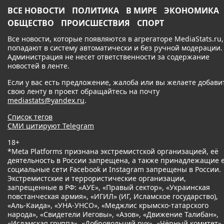
ВСЕ НОВОСТИ
ПОЛИТИКА
В МИРЕ
ЭКОНОМИКА
ОБЩЕСТВО
ПРОИСШЕСТВИЯ
СПОРТ
Все новости, которые появляются в агрегаторе MediaStats.ru,
попадают в систему автоматически и без ручной модерации.
Администрация не несет ответственности за содержание
новостей в ленте.
Если у вас есть предложение, жалоба или вы желаете добави
свою ленту в проект обращайтесь на почту
mediastats@yandex.ru
.
Список тегов
СМИ цитируют Telegram
18+
*Meta Platforms признана экстремистской организацией, её
деятельность в России запрещена, а также принадлежащие 
социальные сети Facebook и Instagram запрещены в России.
Экстремистские и террористические организации,
запрещенные в РФ: «АУЕ», «Правый сектор», «Украинская
повстанческая армия», «ИГИЛ» (ИГ, Исламское государство),
«Аль-Каида», «УНА-УНСО», «Меджлис крымско-татарского
народа», «Свидетели Иеговы», «Азов», «Движение Талибан»,
«Исламская группа», «Добровольчий рух», «Чёрный комитет»,