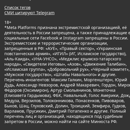
Список тегов
СМИ цитируют Telegram
18+
*Meta Platforms признана экстремистской организацией, её
деятельность в России запрещена, а также принадлежащие 
социальные сети Facebook и Instagram запрещены в России.
Экстремистские и террористические организации,
запрещенные в РФ: «АУЕ», «Правый сектор», «Украинская
повстанческая армия», «ИГИЛ» (ИГ, Исламское государство),
«Аль-Каида», «УНА-УНСО», «Меджлис крымско-татарского
народа», «Свидетели Иеговы», «Азов», «Движение Талибан»,
«Исламская группа», «Добровольчий рух», «Чёрный комитет»,
«Мужское государство», «Штабы Навального» и другие.
Перечень иноагентов: Максим Галкин, Моргенштерн, Юрий
Дудь, Александр Невзоров, Андрей Макаревич, Гордон, Миро
Фёдоров (Оксимирон), Артур Смольянинов, Монеточка
(Елизавета Гардымова), ФБК, Навальный, Голос Америки, Дож
Медуза, Верзилов, Толоконникова, Понасенков, Пивоваров,
Быков, Шац, Глуховский, Долин, Троицкий, Земфира, Гудков,
Варламов, Прусикин, Дмитрий Потапенко и другие. Полный
перечень лиц и организаций, находящихся под судебным
запретом в России, можно найти на сайте Минюста РФ.