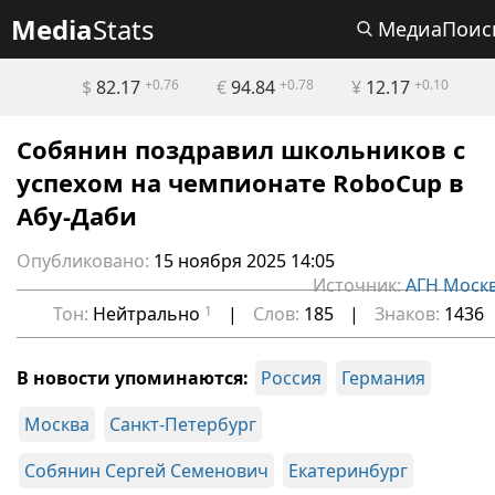
Media
Stats
МедиаПоис
$
82.17
+0.76
€
94.84
+0.78
¥
12.17
+0.10
Собянин поздравил школьников с
успехом на чемпионате RoboCup в
Абу-Даби
Опубликовано:
15 ноября 2025 14:05
Источник:
АГН Моск
Тон:
Нейтрально
1
|
Слов:
185
|
Знаков:
1436
В новости упоминаются:
Россия
Германия
Москва
Санкт-Петербург
Собянин Сергей Семенович
Екатеринбург