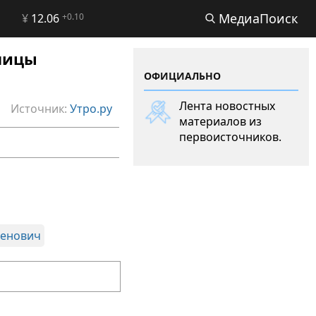
МедиаПоиск
¥
12.06
+0.10
лицы
ОФИЦИАЛЬНО
Лента новостных
Источник:
Утро.ру
материалов из
первоисточников.
менович