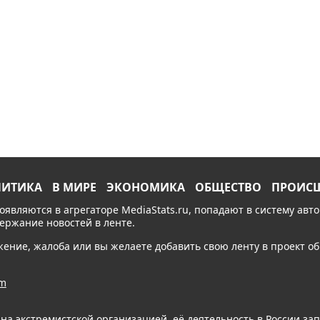
ЛИТИКА
В МИРЕ
ЭКОНОМИКА
ОБЩЕСТВО
ПРОИС
появляются в агрегаторе MediaStats.ru, попадают в систему ав
держание новостей в ленте.
ожение, жалоба или вы желаете добавить свою ленту в проект 
am
ана экстремистской организацией, её деятельность в России з