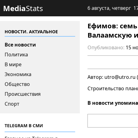
Media
Stats
6 августа, четверг 1
Ефимов: семь
НОВОСТИ. АКТУАЛЬНОЕ
Валаамскую и
Все новости
Опубликовано:
15 н
Политика
В мире
Экономика
Автор: utro@utro.ru
Общество
Строительство плани
Происшествия
В новости упомина
Спорт
TELEGRAM В СМИ