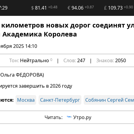
7:29
$
81.41
+0.48
€
94.06
+0.87
£
109.73
+0.90
 километров новых дорог соединят у
 Академика Королева
оября 2025 14:10
Тон:
Нейтрально
0
|
Слов:
247
|
Знаков:
2050
 (Ольга ФЕДОРОВА)
руется завершить в 2026 году
ются:
Москва
Санкт-Петербург
Собянин Сергей Се
Читать:
Утро.ру