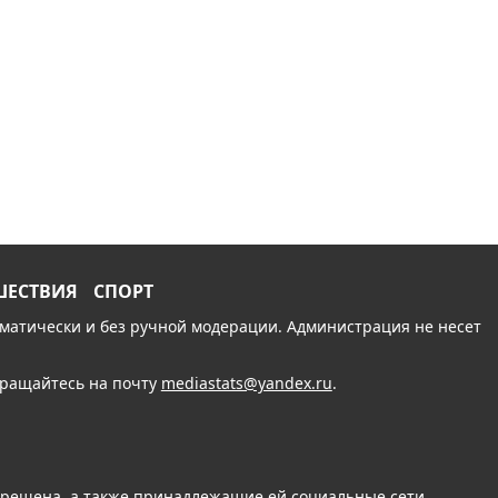
ШЕСТВИЯ
СПОРТ
томатически и без ручной модерации. Администрация не несет
обращайтесь на почту
mediastats@yandex.ru
.
апрещена, а также принадлежащие ей социальные сети