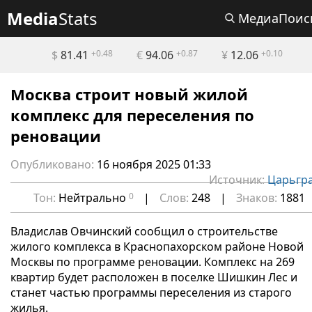
Media
Stats
МедиаПоис
$
81.41
+0.48
€
94.06
+0.87
¥
12.06
+0.10
Москва строит новый жилой
комплекс для переселения по
реновации
Опубликовано:
16 ноября 2025 01:33
Источник:
Царьгр
Тон:
Нейтрально
0
|
Слов:
248
|
Знаков:
1881
Владислав Овчинский сообщил о строительстве
жилого комплекса в Краснопахорском районе Новой
Москвы по программе реновации. Комплекс на 269
квартир будет расположен в поселке Шишкин Лес и
станет частью программы переселения из старого
жилья.