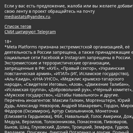
Если у вас есть предложение, жалоба или вы желаете добави
свою ленту в проект обращайтесь на почту
mediastats@yandex.ru
.
Список тегов
СМИ цитируют Telegram
18+
*Meta Platforms признана экстремистской организацией, её
деятельность в России запрещена, а также принадлежащие 
социальные сети Facebook и Instagram запрещены в России.
Экстремистские и террористические организации,
запрещенные в РФ: «АУЕ», «Правый сектор», «Украинская
повстанческая армия», «ИГИЛ» (ИГ, Исламское государство),
«Аль-Каида», «УНА-УНСО», «Меджлис крымско-татарского
народа», «Свидетели Иеговы», «Азов», «Движение Талибан»,
«Исламская группа», «Добровольчий рух», «Чёрный комитет»,
«Мужское государство», «Штабы Навального» и другие.
Перечень иноагентов: Максим Галкин, Моргенштерн, Юрий
Дудь, Александр Невзоров, Андрей Макаревич, Гордон, Миро
Фёдоров (Оксимирон), Артур Смольянинов, Монеточка
(Елизавета Гардымова), ФБК, Навальный, Голос Америки, Дож
Медуза, Верзилов, Толоконникова, Понасенков, Пивоваров,
Быков, Шац, Глуховский, Долин, Троицкий, Земфира, Гудков,
Варламов, Прусикин, Дмитрий Потапенко и другие. Полный