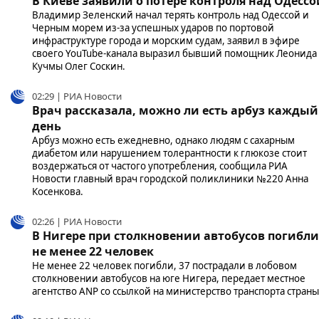
В Киеве заявили о потере контроля над Одессо
Владимир Зеленский начал терять контроль над Одессой и
Черным морем из-за успешных ударов по портовой
инфраструктуре города и морским судам, заявил в эфире
своего YouTube-канала выразил бывший помощник Леонида
Кучмы Олег Соскин.
02:29 | РИА Новости
Врач рассказала, можно ли есть арбуз каждый
день
Арбуз можно есть ежедневно, однако людям с сахарным
диабетом или нарушением толерантности к глюкозе стоит
воздержаться от частого употребления, сообщила РИА
Новости главный врач городской поликлиники №220 Анна
Косенкова.
02:26 | РИА Новости
В Нигере при столкновении автобусов погибли
не менее 22 человек
Не менее 22 человек погибли, 37 пострадали в лобовом
столкновении автобусов на юге Нигера, передает местное
агентство ANP со ссылкой на министерство транспорта страны