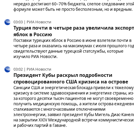
нередко достигают 60–70% бюджета, слепое следование это
формуле может быть не просто бесполезным, но и вредным.
03:03 | РИА Новости
Турция почти в четыре раза увеличила экспор
яблок в Россию
Поставки турецких яблок в Россию в июне взлетели почти в
четыре раза и оказались на максимумах с июля прошлого год
свидетельствуют данные турецкой статслужбы, которые
изучило РИА Новости.
03:02 | РИА Новости
Президент Кубы раскрыл подробности
спровоцированного США кризиса на острове
Санкции США и энергетическая блокада привели к тяжелому
кризису в системе здравоохранения и энергетике страны, из
за которого десятки тысяч пациентов не могут своевременно
получить медицинскую помощь, а жители острова ежеднев
сталкиваются с многочасовыми отключениями
электроэнергии, заявил президент Кубы Мигель Диас-Канел
на закрытии XXIV Международной встречи коммунистически
и рабочих партий в Гаване.