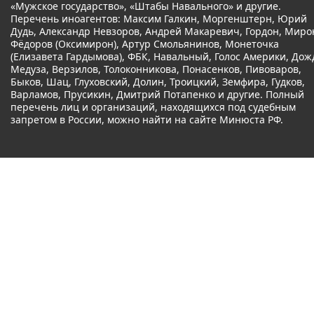
«Мужское государство», «Штабы Навального» и другие.
Перечень иноагентов: Максим Галкин, Моргенштерн, Юрий
Дудь, Александр Невзоров, Андрей Макаревич, Гордон, Миро
Фёдоров (Оксимирон), Артур Смольянинов, Монеточка
(Елизавета Гардымова), ФБК, Навальный, Голос Америки, Дож
Медуза, Верзилов, Толоконникова, Понасенков, Пивоваров,
Быков, Шац, Глуховский, Долин, Троицкий, Земфира, Гудков,
Варламов, Прусикин, Дмитрий Потапенко и другие. Полный
перечень лиц и организаций, находящихся под судебным
запретом в России, можно найти на сайте Минюста РФ.