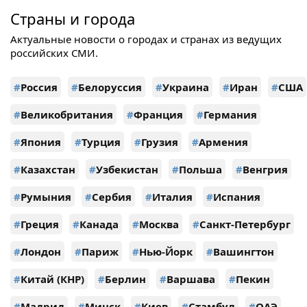
Страны и города
Актуальные новости о городах и странах из ведущих
российских СМИ.
#
Россия
#
Белоруссия
#
Украина
#
Иран
#
США
#
Великобритания
#
Франция
#
Германия
#
Япония
#
Турция
#
Грузия
#
Армения
#
Казахстан
#
Узбекистан
#
Польша
#
Венгрия
#
Румыния
#
Сербия
#
Италия
#
Испания
#
Греция
#
Канада
#
Москва
#
Санкт-Петербург
#
Лондон
#
Париж
#
Нью-Йорк
#
Вашингтон
#
Китай (КНР)
#
Берлин
#
Варшава
#
Пекин
#
Мадрид
#
Минск
#
Киев
#
Стамбул
#
ОАЭ