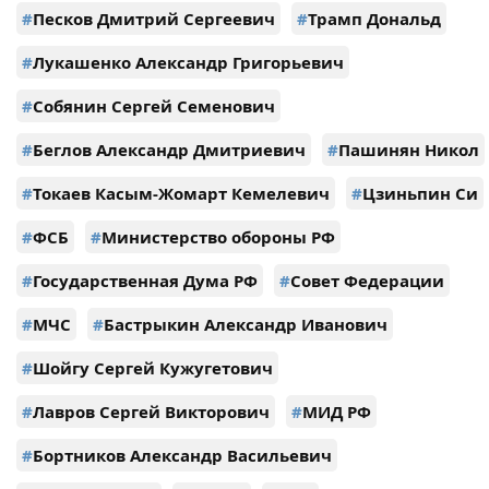
#
Песков Дмитрий Сергеевич
#
Трамп Дональд
#
Лукашенко Александр Григорьевич
#
Собянин Сергей Семенович
#
Беглов Александр Дмитриевич
#
Пашинян Никол
#
Токаев Касым-Жомарт Кемелевич
#
Цзиньпин Си
#
ФСБ
#
Министерство обороны РФ
#
Государственная Дума РФ
#
Совет Федерации
#
МЧС
#
Бастрыкин Александр Иванович
#
Шойгу Сергей Кужугетович
#
Лавров Сергей Викторович
#
МИД РФ
#
Бортников Александр Васильевич