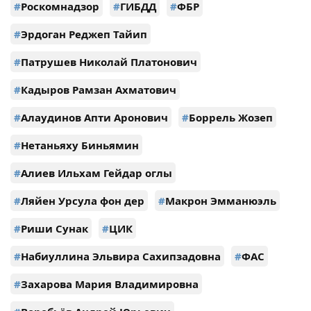
#
Роскомнадзор
#
ГИБДД
#
ФБР
#
Эрдоган Реджеп Тайип
#
Патрушев Николай Платонович
#
Кадыров Рамзан Ахматович
#
Алаудинов Апти Аронович
#
Боррель Жозеп
#
Нетаньяху Биньямин
#
Алиев Ильхам Гейдар оглы
#
Ляйен Урсула фон дер
#
Макрон Эмманюэль
#
Риши Сунак
#
ЦИК
#
Набиуллина Эльвира Сахипзадовна
#
ФАС
#
Захарова Мария Владимировна