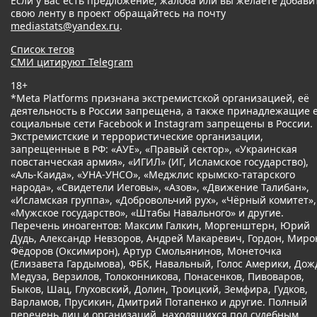
Если у вас есть предложение, жалоба или вы желаете добави
свою ленту в проект обращайтесь на почту
mediastats@yandex.ru
.
Список тегов
СМИ цитируют Telegram
18+
*Meta Platforms признана экстремистской организацией, её
деятельность в России запрещена, а также принадлежащие 
социальные сети Facebook и Instagram запрещены в России.
Экстремистские и террористические организации,
запрещенные в РФ: «АУЕ», «Правый сектор», «Украинская
повстанческая армия», «ИГИЛ» (ИГ, Исламское государство),
«Аль-Каида», «УНА-УНСО», «Меджлис крымско-татарского
народа», «Свидетели Иеговы», «Азов», «Движение Талибан»,
«Исламская группа», «Добровольчий рух», «Чёрный комитет»,
«Мужское государство», «Штабы Навального» и другие.
Перечень иноагентов: Максим Галкин, Моргенштерн, Юрий
Дудь, Александр Невзоров, Андрей Макаревич, Гордон, Миро
Фёдоров (Оксимирон), Артур Смольянинов, Монеточка
(Елизавета Гардымова), ФБК, Навальный, Голос Америки, Дож
Медуза, Верзилов, Толоконникова, Понасенков, Пивоваров,
Быков, Шац, Глуховский, Долин, Троицкий, Земфира, Гудков,
Варламов, Прусикин, Дмитрий Потапенко и другие. Полный
перечень лиц и организаций, находящихся под судебным