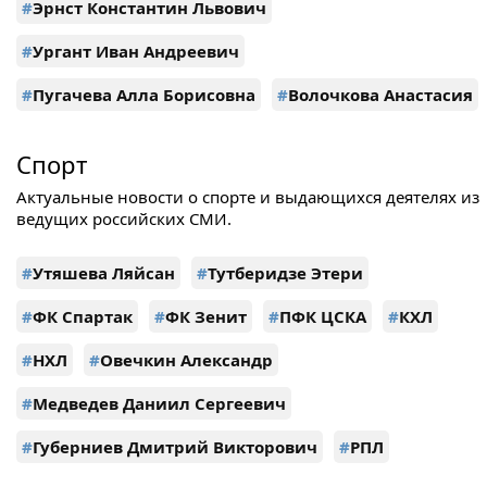
#
Эрнст Константин Львович
#
Ургант Иван Андреевич
#
Пугачева Алла Борисовна
#
Волочкова Анастасия
Спорт
Актуальные новости о спорте и выдающихся деятелях из
ведущих российских СМИ.
#
Утяшева Ляйсан
#
Тутберидзе Этери
#
ФК Спартак
#
ФК Зенит
#
ПФК ЦСКА
#
КХЛ
#
НХЛ
#
Овечкин Александр
#
Медведев Даниил Сергеевич
#
Губерниев Дмитрий Викторович
#
РПЛ