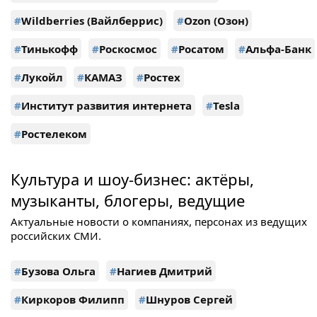
#
Wildberries (Вайлберрис)
#
Ozon (Озон)
#
Тинькофф
#
Роскосмос
#
Росатом
#
Альфа-Банк
#
Лукойл
#
КАМАЗ
#
Ростех
#
Институт развития интернета
#
Tesla
#
Ростелеком
Культура и шоу-бизнес: актёры,
музыканты, блогеры, ведущие
Актуальные новости о компаниях, персонах из ведущих
российских СМИ.
#
Бузова Ольга
#
Нагиев Дмитрий
#
Киркоров Филипп
#
Шнуров Сергей