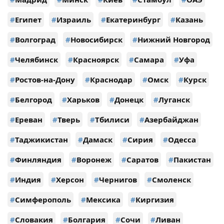
#
Египет
#
Израиль
#
Екатеринбург
#
Казань
#
Волгоград
#
Новосибирск
#
Нижний Новгород
#
Челябинск
#
Красноярск
#
Самара
#
Уфа
#
Ростов-на-Дону
#
Краснодар
#
Омск
#
Курск
#
Белгород
#
Харьков
#
Донецк
#
Луганск
#
Ереван
#
Тверь
#
Тбилиси
#
Азербайджан
#
Таджикистан
#
Дамаск
#
Сирия
#
Одесса
#
Финляндия
#
Воронеж
#
Саратов
#
Пакистан
#
Индия
#
Херсон
#
Чернигов
#
Смоленск
#
Симферополь
#
Мексика
#
Киргизия
#
Словакия
#
Болгария
#
Сочи
#
Ливан