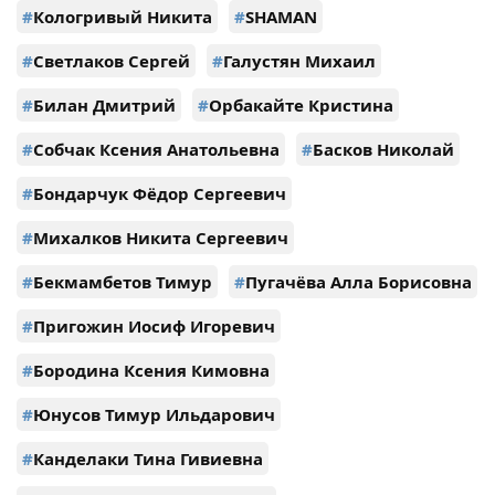
#
Кологривый Никита
#
SHAMAN
#
Светлаков Сергей
#
Галустян Михаил
#
Билан Дмитрий
#
Орбакайте Кристина
#
Собчак Ксения Анатольевна
#
Басков Николай
#
Бондарчук Фёдор Сергеевич
#
Михалков Никита Сергеевич
#
Бекмамбетов Тимур
#
Пугачёва Алла Борисовна
#
Пригожин Иосиф Игоревич
#
Бородина Ксения Кимовна
#
Юнусов Тимур Ильдарович
#
Канделаки Тина Гивиевна