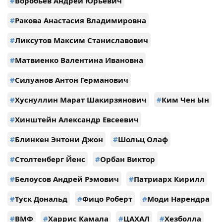
#
Воробьёв Андрей Юрьевич
#
Ракова Анастасия Владимировна
#
Ликсутов Максим Станиславович
#
Матвиенко Валентина Ивановна
#
Силуанов Антон Германович
#
Хуснуллин Марат Шакирзянович
#
Ким Чен Ын
#
Хинштейн Александр Евсеевич
#
Блинкен Энтони Джон
#
Шольц Олаф
#
Столтенберг Йенс
#
Орбан Виктор
#
Белоусов Андрей Рэмович
#
Патриарх Кирилл
#
Туск Дональд
#
Фицо Роберт
#
Моди Нарендра
#
ВМФ
#
Харрис Камала
#
ЦАХАЛ
#
Хезболла