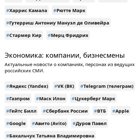
#
Харрис Камала
#
Рютте Марк
#
Гутерриш Антониу Мануэл де Оливейра
#
Стармер Кир
#
Мерц Фридрих
Экономика: компании, бизнесмены
Актуальные новости о компаниях, персонах из ведущих
российских СМИ.
#
Яндекс (Yandex)
#
VK (ВК)
#
Telegram (телеграм)
#
Газпром
#
Маск Илон
#
Цукерберг Марк
#
Гейтс Билл
#
Сбербанк России
#
ВТБ
#
Apple
#
Google
#
Авито (Avito)
#
Дуров Павел
#
Бакальчук Татьяна Владимировна