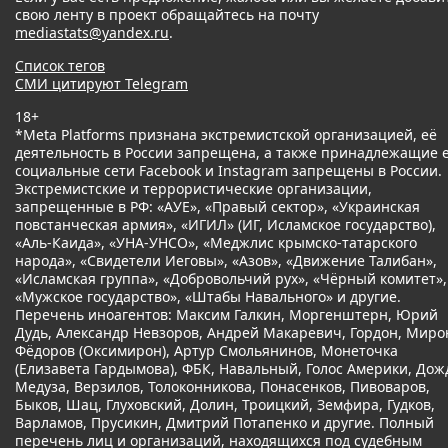
свою ленту в проект обращайтесь на почту
mediastats@yandex.ru
.
Список тегов
СМИ цитируют Telegram
18+
*Meta Platforms признана экстремистской организацией, её
деятельность в России запрещена, а также принадлежащие 
социальные сети Facebook и Instagram запрещены в России.
Экстремистские и террористические организации,
запрещенные в РФ: «АУЕ», «Правый сектор», «Украинская
повстанческая армия», «ИГИЛ» (ИГ, Исламское государство),
«Аль-Каида», «УНА-УНСО», «Меджлис крымско-татарского
народа», «Свидетели Иеговы», «Азов», «Движение Талибан»,
«Исламская группа», «Добровольчий рух», «Чёрный комитет»,
«Мужское государство», «Штабы Навального» и другие.
Перечень иноагентов: Максим Галкин, Моргенштерн, Юрий
Дудь, Александр Невзоров, Андрей Макаревич, Гордон, Миро
Фёдоров (Оксимирон), Артур Смольянинов, Монеточка
(Елизавета Гардымова), ФБК, Навальный, Голос Америки, Дож
Медуза, Верзилов, Толоконникова, Понасенков, Пивоваров,
Быков, Шац, Глуховский, Долин, Троицкий, Земфира, Гудков,
Варламов, Прусикин, Дмитрий Потапенко и другие. Полный
перечень лиц и организаций, находящихся под судебным