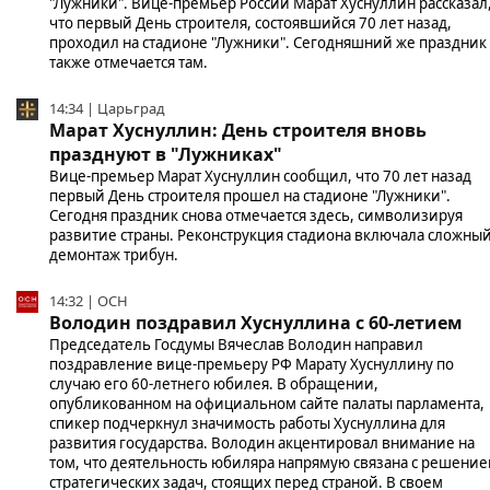
"Лужники". Вице-премьер России Марат Хуснуллин рассказал
что первый День строителя, состоявшийся 70 лет назад,
проходил на стадионе "Лужники". Сегодняшний же праздник
также отмечается там.
14:34 | Царьград
Марат Хуснуллин: День строителя вновь
празднуют в "Лужниках"
Вице-премьер Марат Хуснуллин сообщил, что 70 лет назад
первый День строителя прошел на стадионе "Лужники".
Сегодня праздник снова отмечается здесь, символизируя
развитие страны. Реконструкция стадиона включала сложны
демонтаж трибун.
14:32 | ОСН
Володин поздравил Хуснуллина с 60-летием
Председатель Госдумы Вячеслав Володин направил
поздравление вице-премьеру РФ Марату Хуснуллину по
случаю его 60-летнего юбилея. В обращении,
опубликованном на официальном сайте палаты парламента,
спикер подчеркнул значимость работы Хуснуллина для
развития государства. Володин акцентировал внимание на
том, что деятельность юбиляра напрямую связана с решени
стратегических задач, стоящих перед страной. В своем