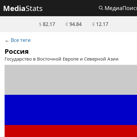
Media
Stats
МедиаПоис
$
82.17
€
94.84
¥
12.17
←
Все теги
Россия
Государство в Восточной Европе и Северной Азии