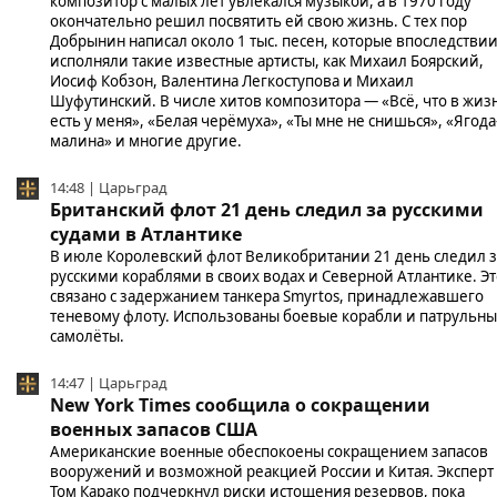
композитор с малых лет увлекался музыкой, а в 1970 году
окончательно решил посвятить ей свою жизнь. С тех пор
Добрынин написал около 1 тыс. песен, которые впоследстви
исполняли такие известные артисты, как Михаил Боярский,
Иосиф Кобзон, Валентина Легкоступова и Михаил
Шуфутинский. В числе хитов композитора — «Всё, что в жиз
есть у меня», «Белая черёмуха», «Ты мне не снишься», «Ягода
малина» и многие другие.
14:48 | Царьград
Британский флот 21 день следил за русскими
судами в Атлантике
В июле Королевский флот Великобритании 21 день следил з
русскими кораблями в своих водах и Северной Атлантике. Эт
связано с задержанием танкера Smyrtos, принадлежавшего
теневому флоту. Использованы боевые корабли и патрульн
самолёты.
14:47 | Царьград
New York Times сообщила о сокращении
военных запасов США
Американские военные обеспокоены сокращением запасов
вооружений и возможной реакцией России и Китая. Эксперт
Том Карако подчеркнул риски истощения резервов, пока