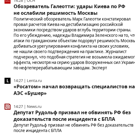
14:28 | ОСН
Обозреватель Галеотти: удары Киева по РФ
не ослабили решимость Москвы
Политический обозреватель Марк Галеотти констатировал
провал расчетов Киева на дестабилизацию российской
экономики посредством ударов вглубь территории страны.
По его убеждению, надежды Владимира Зеленского на то, чт
атаки по гражданским объектам подорвут решимость Москв
добиваться урегулирования конфликта на своих условиях,
не нашли своего подтверждения на практике. Журналист
подчеркнул, что подобная стратегия не возымела ожидаемо
эффекта, несмотря на серию ударов Вооруженных сил Украи
по нефтеперерабатывающим заводам. Эксперт
14:27 | Lenta.ru
«Росатом» начал возвращать специалистов на
АЭС «Бушер»
14:27 | News.ru
Депутат Рудольф призвал не обвинять РФ без
доказательств после инцидента с БПЛА
Депутат Рудольф призвал не обвинять РФ без доказательств
после инцидента с БПЛА