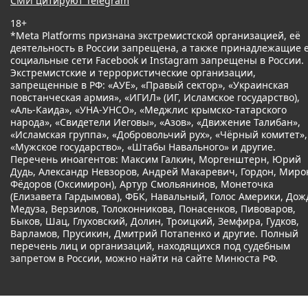
СМИ цитируют Telegram
18+
*Meta Platforms признана экстремистской организацией, её
деятельность в России запрещена, а также принадлежащие 
социальные сети Facebook и Instagram запрещены в России.
Экстремистские и террористические организации,
запрещенные в РФ: «АУЕ», «Правый сектор», «Украинская
повстанческая армия», «ИГИЛ» (ИГ, Исламское государство),
«Аль-Каида», «УНА-УНСО», «Меджлис крымско-татарского
народа», «Свидетели Иеговы», «Азов», «Движение Талибан»,
«Исламская группа», «Добровольчий рух», «Чёрный комитет»,
«Мужское государство», «Штабы Навального» и другие.
Перечень иноагентов: Максим Галкин, Моргенштерн, Юрий
Дудь, Александр Невзоров, Андрей Макаревич, Гордон, Миро
Фёдоров (Оксимирон), Артур Смольянинов, Монеточка
(Елизавета Гардымова), ФБК, Навальный, Голос Америки, Дож
Медуза, Верзилов, Толоконникова, Понасенков, Пивоваров,
Быков, Шац, Глуховский, Долин, Троицкий, Земфира, Гудков,
Варламов, Прусикин, Дмитрий Потапенко и другие. Полный
перечень лиц и организаций, находящихся под судебным
запретом в России, можно найти на сайте Минюста РФ.