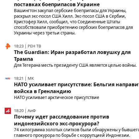
поставках боеприпасов Украине
Вашингтон закупал сербские боеприпасы для Украины,
раскрыл экс-посол США Хилл. Экс-посол США в Сербии,
Кристофер Хилл, сообщил, что Соединенные Штаты
способствовали приобретению сербских боеприпасов для
Украины через третьи страны.
18:23 | РЕН ТВ
The Guardian: Иран разработал ловушку для
Трампа
Для Тегерана месть президенту США является целью войны.
18:21 | МК
НАТО усиливает присутствие: Бельгия направи
войска в Гренландию
НАТО усиливает арктическое присутствие
18:20 | АиФ
Почему идет расследование против
индонезийского экс-прокурора?
74 килограмма золотых слитков были обнаружены у бывшег
главного прокурора по борьбе с коррупцией Индонезии.