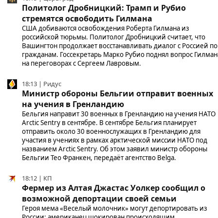
Политолог Дробницкий: Трамп и Рубио
стремятся освободить Гилмана
США добиваются освобождения Роберта Гилмана из
российской тюрьмы. Политолог Дробницкий считает, что
Вашингтон продолжает восстанавливать диалог с Россией по
гражданам. Госсекретарь Марко Рубио поднял вопрос Гилман
на переговорах с Сергеем Лавровым.
18:13 | Ридус
Министр обороны Бельгии отправит военных
на учения в Гренландию
Бельгия направит 30 военных в Гренландию на учения НАТО
Arctic Sentry в сентябре. В сентябре Бельгия планирует
отправить около 30 военнослужащих в Гренландию для
участия в учениях в рамках арктической миссии НАТО под
названием Arctic Sentry. Об этом заявил министр обороны
Бельгии Тео Франкен, передаёт агентство Belga.
18:12 | КП
Фермер из Алтая Джастас Уолкер сообщил о
возможной депортации своей семьи
Героя мема «Веселый молочник» могут депортировать из
России: американец шокирован происходящим