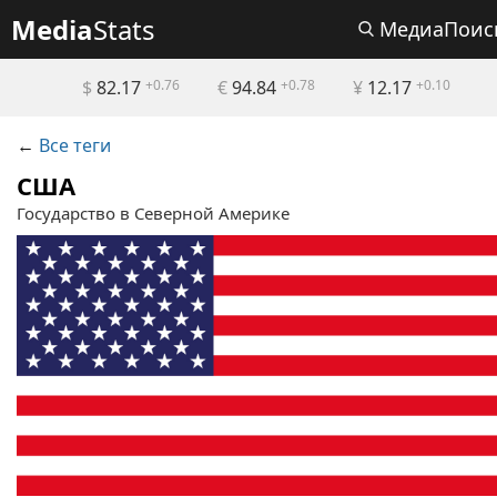
Media
Stats
МедиаПоис
$
82.17
+0.76
€
94.84
+0.78
¥
12.17
+0.10
←
Все теги
США
Государство в Северной Америке