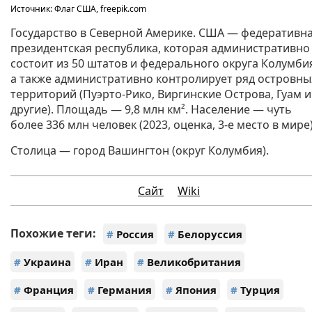
Источник: Флаг США, freepik.com
Государство в Северной Америке. США — федеративн
президентская республика, которая административно
состоит из 50 штатов и федерального округа Колумби
а также административно контролирует ряд островны
территорий (Пуэрто-Рико, Виргинские Острова, Гуам и
другие). Площадь — 9,8 млн км². Население — чуть
более 336 млн человек (2023, оценка, 3-е место в мире)
Столица — город Вашингтон (округ Колумбия).
Сайт
Wiki
Похожие теги:
#
Россия
#
Белоруссия
#
Украина
#
Иран
#
Великобритания
#
Франция
#
Германия
#
Япония
#
Турция