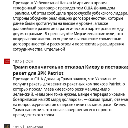
Президент Узбекистана Шавкат Мирзиеев провел
телефонный разговор с президентом США Дональдом
Трампом. Об этом сообщила пресс-служба узбекского лидера
Стороны обсудили реализацию договоренностей, которые
ранее были достигнуты на высшем уровне, а также
дальнейшее развитие стратегического партнерства между
двумя странами. В пресс-службе Мирзиеева отметили, что
лидеры положительно оценили выполнение совместных
договоренностей и рассмотрели перспективы расширения
сотрудничества. Отдельной
18:15 | ОСН
Трамп окончательно отказал Киеву в поставка
ракет для ЗРК Patriot
Президент США Дональд Трамп заявил, что Украина не
получит ракеты для зенитно-ракетных комплексов Patriot, о
которых просил глава киевского режима Владимир
Зеленский. «Нам они тоже нужны. Байден передал Украине
боеприпасов на 300 млрд долларов», — сказал Трамп, отвеча
на вопрос журналистов о перспективе поставок ракет Киеву.
Трамп напомнил, что после завершения его первого
президентского срока
18:15 | Царьград