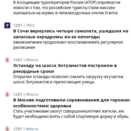
В Ассоциации туроператоров России (АТОР) опровергли
новости о том, что российские туристы стали массово
жаловаться на сервис в пятизвездочных отелях Египта
12:01 |
ТАСС
В Сочи вернулись четыре самолета, ушедших на
запасные аэродромы из-за непогоды
Авиакомпании продолжают восстанавливать регулярное
расписание
12:01 |
Mos.ru
Эстакаду на шоссе Энтузиастов построили в
рекордные сроки
Открытие эстакады позволит снизить нагрузку на участки
шоссе Энтузиастов и прилегающие улицы.
12:01 |
Mos.ru
В Москве подготовили соревнования для горожан 
особенностями здоровья
Стать участниками смогут совершеннолетние жители, им
будет необходимо взять с собой спортивную форму и обувь.
12:01 |
Mos.ru