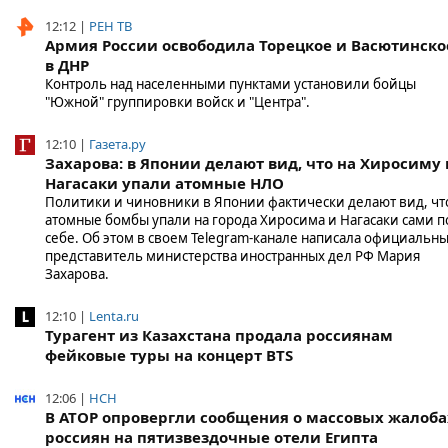
12:12 |
РЕН ТВ
Армия России освободила Торецкое и Васютинско
в ДНР
Контроль над населенными пунктами установили бойцы
"Южной" группировки войск и "Центра".
12:10 |
Газета.ру
Захарова: в Японии делают вид, что на Хиросиму 
Нагасаки упали атомные НЛО
Политики и чиновники в Японии фактически делают вид, чт
атомные бомбы упали на города Хиросима и Нагасаки сами п
себе. Об этом в своем Telegram-канале написала официальн
представитель министерства иностранных дел РФ Мария
Захарова.
12:10 |
Lenta.ru
Турагент из Казахстана продала россиянам
фейковые туры на концерт BTS
12:06 |
НСН
В АТОР опровергли сообщения о массовых жалоба
россиян на пятизвездочные отели Египта