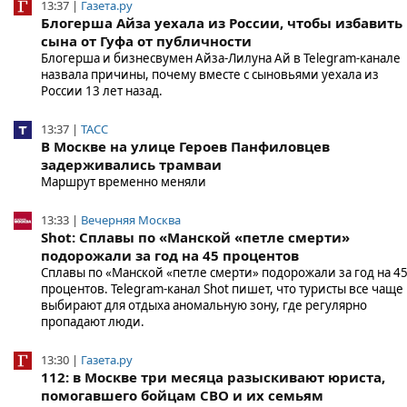
13:37 |
Газета.ру
Блогерша Айза уехала из России, чтобы избавить
сына от Гуфа от публичности
Блогерша и бизнесвумен Айза-Лилуна Ай в Telegram-канале
назвала причины, почему вместе с сыновьями уехала из
России 13 лет назад.
13:37 |
ТАСС
В Москве на улице Героев Панфиловцев
задерживались трамваи
Маршрут временно меняли
13:33 |
Вечерняя Москва
Shot: Сплавы по «Манской «петле смерти»
подорожали за год на 45 процентов
Сплавы по «Манской «петле смерти» подорожали за год на 4
процентов. Telegram-канал Shot пишет, что туристы все чаще
выбирают для отдыха аномальную зону, где регулярно
пропадают люди.
13:30 |
Газета.ру
112: в Москве три месяца разыскивают юриста,
помогавшего бойцам СВО и их семьям