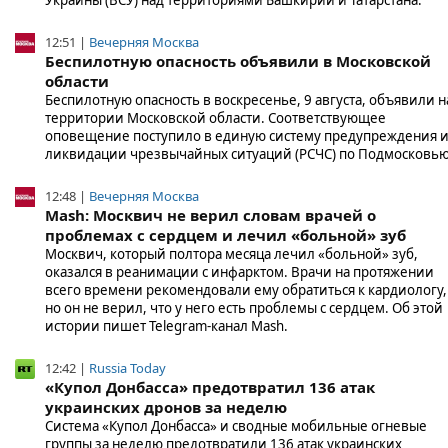
Украины (ВСУ) над территориями Башкирии и Татарстана.
12:51 |
Вечерняя Москва
Беспилотную опасность объявили в Московской
области
Беспилотную опасность в воскресенье, 9 августа, объявили н
территории Московской области. Соответствующее
оповещение поступило в единую систему предупреждения 
ликвидации чрезвычайных ситуаций (РСЧС) по Подмосковью
12:48 |
Вечерняя Москва
Mash: Москвич не верил словам врачей о
проблемах с сердцем и лечил «больной» зуб
Москвич, который полтора месяца лечил «больной» зуб,
оказался в реанимации с инфарктом. Врачи на протяжении
всего времени рекомендовали ему обратиться к кардиологу,
но он не верил, что у него есть проблемы с сердцем. Об этой
истории пишет Telegram-канал Mash.
12:42 |
Russia Today
«Купол Донбасса» предотвратил 136 атак
украинских дронов за неделю
Система «Купол Донбасса» и сводные мобильные огневые
группы за неделю предотвратили 136 атак украинских