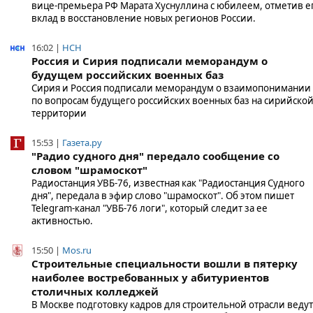
вице-премьера РФ Марата Хуснуллина с юбилеем, отметив е
вклад в восстановление новых регионов России.
16:02 |
НСН
Россия и Сирия подписали меморандум о
будущем российских военных баз
Сирия и Россия подписали меморандум о взаимопонимании
по вопросам будущего российских военных баз на сирийско
территории
15:53 |
Газета.ру
"Радио судного дня" передало сообщение со
словом "шрамоскот"
Радиостанция УВБ-76, известная как "Радиостанция Судного
дня", передала в эфир слово "шрамоскот". Об этом пишет
Telegram-канал "УВБ-76 логи", который следит за ее
активностью.
15:50 |
Mos.ru
Строительные специальности вошли в пятерку
наиболее востребованных у абитуриентов
столичных колледжей
В Москве подготовку кадров для строительной отрасли ведут