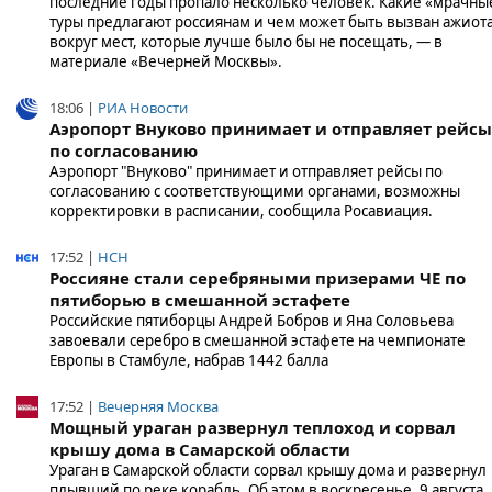
последние годы пропало несколько человек. Какие «мрачны
туры предлагают россиянам и чем может быть вызван ажиот
вокруг мест, которые лучше было бы не посещать, — в
материале «Вечерней Москвы».
18:06 |
РИА Новости
Аэропорт Внуково принимает и отправляет рейсы
по согласованию
Аэропорт "Внуково" принимает и отправляет рейсы по
согласованию с соответствующими органами, возможны
корректировки в расписании, сообщила Росавиация.
17:52 |
НСН
Россияне стали серебряными призерами ЧЕ по
пятиборью в смешанной эстафете
Российские пятиборцы Андрей Бобров и Яна Соловьева
завоевали серебро в смешанной эстафете на чемпионате
Европы в Стамбуле, набрав 1442 балла
17:52 |
Вечерняя Москва
Мощный ураган развернул теплоход и сорвал
крышу дома в Самарской области
Ураган в Самарской области сорвал крышу дома и развернул
плывший по реке корабль. Об этом в воскресенье, 9 августа,