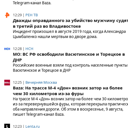
Telegram-канал Baza.
12:29 |
РЕН ТВ
Дважды оправданного за убийство мужчину судя
в третий раз во Владивостоке
Инцидент произошел в августе 2019 года, когда Александра
Цымбаленко нашли мертвым во дворе дома.
12:28 |
НСН
МО: ВС РФ освободили Васютинское и Торецкое в
ДНР
Российские военные взяли под контроль населенные пункты
Васютинское и Торецкое в ДНР
12:25 |
Вечерняя Москва
Baza: На трассе М-4 «Дон» возник затор на более
чем 30 километров из-за фуры
На трассе М-4 «Дон» возник затор на более чем 30 километр
из-за перевернувшейся фуры, которая перекрыла практичес
оба направления дороги. Об этом в воскресенье, 9 августа,
пишет Telegram-канал Baza.
12:23 |
Lenta.ru