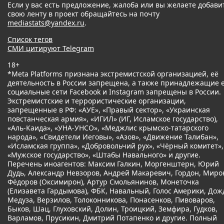
Если у вас есть предложение, жалоба или вы желаете добави
свою ленту в проект обращайтесь на почту
mediastats@yandex.ru
.
Список тегов
СМИ цитируют Telegram
18+
*Meta Platforms признана экстремистской организацией, её
деятельность в России запрещена, а также принадлежащие 
социальные сети Facebook и Instagram запрещены в России.
Экстремистские и террористические организации,
запрещенные в РФ: «АУЕ», «Правый сектор», «Украинская
повстанческая армия», «ИГИЛ» (ИГ, Исламское государство),
«Аль-Каида», «УНА-УНСО», «Меджлис крымско-татарского
народа», «Свидетели Иеговы», «Азов», «Движение Талибан»,
«Исламская группа», «Добровольчий рух», «Чёрный комитет»,
«Мужское государство», «Штабы Навального» и другие.
Перечень иноагентов: Максим Галкин, Моргенштерн, Юрий
Дудь, Александр Невзоров, Андрей Макаревич, Гордон, Миро
Фёдоров (Оксимирон), Артур Смольянинов, Монеточка
(Елизавета Гардымова), ФБК, Навальный, Голос Америки, Дож
Медуза, Верзилов, Толоконникова, Понасенков, Пивоваров,
Быков, Шац, Глуховский, Долин, Троицкий, Земфира, Гудков,
Варламов, Прусикин, Дмитрий Потапенко и другие. Полный