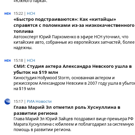
«Южного парка».
15:22 |
НСН
«Быстро подстраиваются»: Как «китайцы»
справятся с поломками из-за низкокачественного
топлива
Автоэксперт Юрий Пархоменко в эфире НСН уточнил, что
китайские авто, собранные из европейских запчастей, более
надежны.
15:18 |
НСН
СМИ: Студия актера Александра Невского ушла в
убыток на $19 млн
Киностудия Hollywood Storm, основанная актером и
режиссером Александром Невским в 2007 году ушла в убыто
на $19 млн
15:17 |
РИА Новости
Глава Марий Эл отметил роль Хуснуллина в
развитии региона
Глава Марий Эл Юрий Зайцев поздравил вице-премьера РФ
Марата Хуснуллина с юбилеем и поблагодарил за системную
помощь в развитии региона.