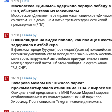
17:09 |
НСН
Московское «Динамо» одержало первую победу в
РПЛ, обыграв тезок из Махачкалы
Московское «Динамо» переиграло махачкалинское «Динамо
со счетом 3:1 в домашнем матче третьего тура Российской
премьер-лиги (РПЛ)
17:00 |
Газета.ру
В Финляндии на видео попало, как полиция жест
задержала питбайкера
В финском городе Туусула (провинция Уусимаа) полицейская
погоня за участником слета мопедистов закончилась жестки
маневром: патрульный автомобиль принудительно вывел
мопед с проезжей части. Об этом сообщил Telegram-канал
"RU_CHP".
16:59 |
Газета.ру
Захарова мемом из "Южного парка"
прокомментировала отношение США к Хиросиме
Официальный представитель МИД России Мария Захарова
опубликовала мем из мультсериала "Южный парк" про
Хиросиму. Пост появился в Telegram-канале дипломата.