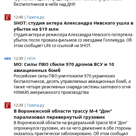
беспилотников в небе над ДНР.
12:40 |
Газета.ру
SHOT: студия актера Александра Невского ушла в
убыток на $19 млн
Студия актера и режиссера Александра Невского потерпела
убыток после провала фильмов со звездами Голливуда. Об
этом сообщает Life со ссылкой на SHOT.
12:39 |
НСН
МО: Силы ПВО сбили 970 дронов ВСУ и 10
авиационных бомб
Российские силы ПВО уничтожили 970 украинских
беспилотников, десять управляемых авиационных бомб, а
также четыре реактивных снаряда системы залпового огня
HIMARS американского производства
12:39 |
Газета.ру
В Воронежской области трассу М-4 "Дон"
парализовал перевернутый грузовик
В Воронежской области на федеральной трассе М-4 "Дон"
опрокинулся грузовик, из-за чего движение в обе стороны
оказалось практически заблокировано. Об этом сообщил