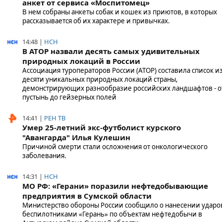
анкет от сервиса «Моспитомец»
В нем собраны анкеты собак и кошек из приютов, в которых
рассказывается об их характере и привычках.
14:48 |
НСН
В АТОР назвали десять самых удивительных
природных локаций в России
Ассоциация туроператоров России (АТОР) составила список и
десяти уникальных природных локаций страны,
демонстрирующих разнообразие российских ландшафтов - о
пустынь до гейзерных полей
14:41 |
РЕН ТВ
Умер 25-летний экс-футболист курского
"Авангарда" Илья Кулешин
Причиной смерти стали осложнения от онкологического
заболевания.
14:31 |
НСН
МО РФ: «Герани» поразили нефтедобывающие
предприятия в Сумской области
Министерство обороны России сообщило о нанесении ударо
беспилотниками «Герань» по объектам нефтедобычи в