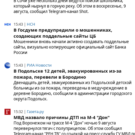
В Сочи уже несколько дней ведутся поиски школьника,
который нырнул в горную реку. Об этом в воскресенье, 9
августа, сообщил Telegram-канал Shot.
15:43 |
НСН
В Госдуме предупредили о мошенниках,
создающих поддельные сайты ЦБ
Мошенники вновь начали активно создавать поддельные
сайты, визуально копирующие официальный сайт Банка
России
15:43 |
РИА Новости
В Подольске 12 детей, эвакуированных из-за
пожара, перевели в Бородино
Двенадцать детей, эвакуированных из Подольской детской
больницы из-за пожара, переведены в медучреждение в
деревне Бородино, сообщили в администрации городского
округа Подольск.
15:32 |
Газета.ру
МВД назвало причины ДТП на М-4 "Дон"
Под Воронежом на трассе М-4 "Дон" ночью 9 августа
перевернулся тягач с полуприцепом. Об этом сообщил
Telegram-канал "РЕН ТВ" со ссылкой на пресс-службу ГУ МВД п