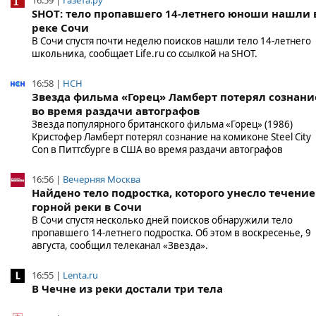
16:59 |
Газета.ру
SHOT: тело пропавшего 14-летнего юноши нашли 
реке Сочи
В Сочи спустя почти неделю поисков нашли тело 14-летнего
школьника, сообщает Life.ru со ссылкой на SHOT.
16:58 |
НСН
Звезда фильма «Горец» Ламберт потерял сознани
во время раздачи автографов
Звезда популярного британского фильма «Горец» (1986)
Кристофер Ламберт потерял сознание на комиконе Steel City
Con в Питтсбурге в США во время раздачи автографов
16:56 |
Вечерняя Москва
Найдено тело подростка, которого унесло течени
горной реки в Сочи
В Сочи спустя несколько дней поисков обнаружили тело
пропавшего 14-летнего подростка. Об этом в воскресенье, 9
августа, сообщил телеканал «Звезда».
16:55 |
Lenta.ru
В Чечне из реки достали три тела