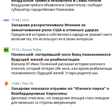
Воздушная тревога объявлена в Севастополе
Воздушная тревога объявлена в Севастополе, сообщил
губернатор города Михаил Развожаев.
17:18 |
НСН
Захарова раскритиковала Японию за
замалчивание роли США в атомных ударах
Предателей истории и собственного народа не уважает никто
включая тех, кто использует их в своих интересах
17:12 |
Russia Today
Полянский: потерявший ноги боец познакомился 
будущей женой на реабилитации
Военкор RT Иван Полянский рассказал историю военного
Алексея, который потерял обе ноги, а во время реабилитаци
познакомился с будущей женой. У пары родился сын.
17:09 |
РЕН ТВ
Захарова показала отрывок из "Южного парка" о
бомбардировках Хиросимы
Дипломат отметила, что поведение японцев стало поводом
для насмешек со стороны американцев.