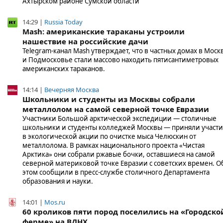
Ахтырском районе Сумской области
14:29 |
Russia Today
Mash: американские тараканы устроили
нашествие на российские дачи
Telegram-канал Mash утверждает, что в частных домах в Моск
и Подмосковье стали массово находить пятисантиметровых
американских тараканов.
14:14 |
Вечерняя Москва
Школьники и студенты из Москвы собрали
металлолом на самой северной точке Евразии
Участники Большой арктической экспедиции ― столичные
школьники и студенты колледжей Москвы ― приняли участ
в экологической акции по очистке мыса Челюскин от
металлолома. В рамках национального проекта «Чистая
Арктика» они собрали ржавые бочки, оставшиеся на самой
северной материковой точке Евразии с советских времен. О
этом сообщили в пресс-службе столичного Департамента
образования и науки.
14:01 |
Mos.ru
60 кроликов пяти пород поселились на «Городско
ферме» на ВДНХ