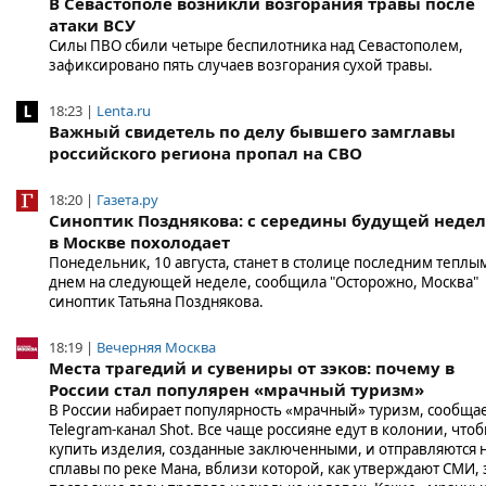
В Севастополе возникли возгорания травы после
атаки ВСУ
Силы ПВО сбили четыре беспилотника над Севастополем,
зафиксировано пять случаев возгорания сухой травы.
18:23 |
Lenta.ru
Важный свидетель по делу бывшего замглавы
российского региона пропал на СВО
18:20 |
Газета.ру
Синоптик Позднякова: с середины будущей неде
в Москве похолодает
Понедельник, 10 августа, станет в столице последним теплы
днем на следующей неделе, сообщила "Осторожно, Москва"
синоптик Татьяна Позднякова.
18:19 |
Вечерняя Москва
Места трагедий и сувениры от зэков: почему в
России стал популярен «мрачный туризм»
В России набирает популярность «мрачный» туризм, сообща
Telegram-канал Shot. Все чаще россияне едут в колонии, что
купить изделия, созданные заключенными, и отправляются 
сплавы по реке Мана, вблизи которой, как утверждают СМИ, 