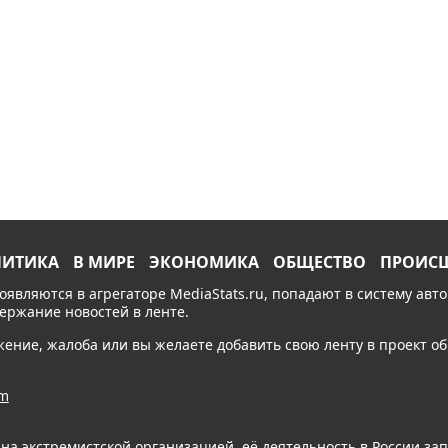
ЛИТИКА
В МИРЕ
ЭКОНОМИКА
ОБЩЕСТВО
ПРОИС
появляются в агрегаторе MediaStats.ru, попадают в систему ав
держание новостей в ленте.
ожение, жалоба или вы желаете добавить свою ленту в проект 
am
ана экстремистской организацией, её деятельность в России з