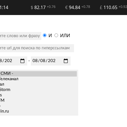
1:14
$
82.17
+0.76
€
94.84
+0.78
£
110.65
+0.9
И
ИЛИ
-