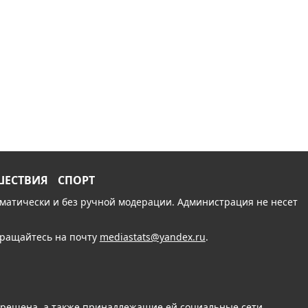
ШЕСТВИЯ
СПОРТ
томатически и без ручной модерации. Администрация не несет
обращайтесь на почту
mediastats@yandex.ru
.
апрещена, а также принадлежащие ей социальные сети