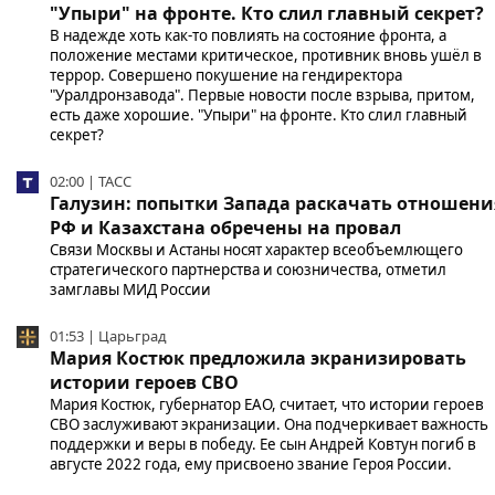
"Упыри" на фронте. Кто слил главный секрет?
В надежде хоть как-то повлиять на состояние фронта, а
положение местами критическое, противник вновь ушёл в
террор. Совершено покушение на гендиректора
"Уралдронзавода". Первые новости после взрыва, притом,
есть даже хорошие. "Упыри" на фронте. Кто слил главный
секрет?
02:00 | ТАСС
Галузин: попытки Запада раскачать отношени
РФ и Казахстана обречены на провал
Связи Москвы и Астаны носят характер всеобъемлющего
стратегического партнерства и союзничества, отметил
замглавы МИД России
01:53 | Царьград
Мария Костюк предложила экранизировать
истории героев СВО
Мария Костюк, губернатор ЕАО, считает, что истории героев
СВО заслуживают экранизации. Она подчеркивает важность
поддержки и веры в победу. Ее сын Андрей Ковтун погиб в
августе 2022 года, ему присвоено звание Героя России.