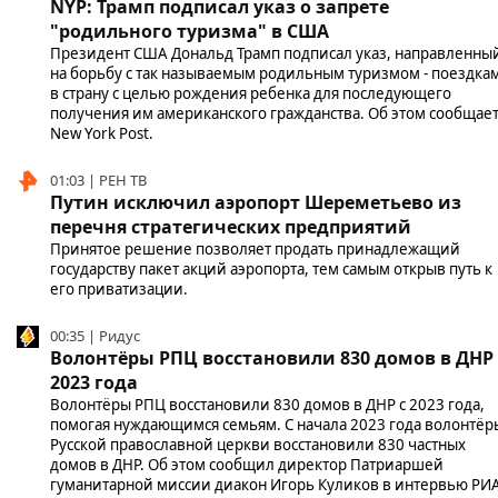
NYP: Трамп подписал указ о запрете
"родильного туризма" в США
Президент США Дональд Трамп подписал указ, направленны
на борьбу с так называемым родильным туризмом - поездка
в страну с целью рождения ребенка для последующего
получения им американского гражданства. Об этом сообщае
New York Post.
01:03 | РЕН ТВ
Путин исключил аэропорт Шереметьево из
перечня стратегических предприятий
Принятое решение позволяет продать принадлежащий
государству пакет акций аэропорта, тем самым открыв путь к
его приватизации.
00:35 | Ридус
Волонтёры РПЦ восстановили 830 домов в ДНР 
2023 года
Волонтёры РПЦ восстановили 830 домов в ДНР с 2023 года,
помогая нуждающимся семьям. С начала 2023 года волонтёр
Русской православной церкви восстановили 830 частных
домов в ДНР. Об этом сообщил директор Патриаршей
гуманитарной миссии диакон Игорь Куликов в интервью РИ