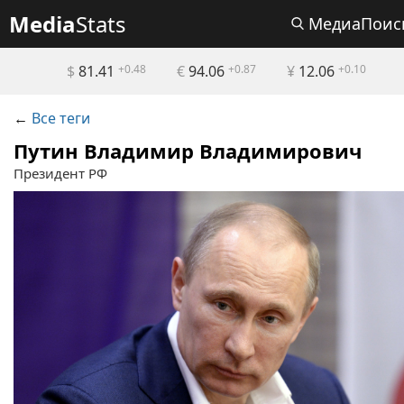
Media
Stats
МедиаПоис
$
81.41
+0.48
€
94.06
+0.87
¥
12.06
+0.10
←
Все теги
Путин Владимир Владимирович
Президент РФ