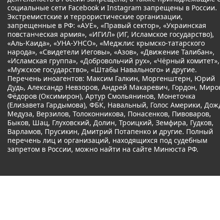
социальные сети Facebook и Instagram запрещены в России.
Экстремистские и террористические организации,
запрещенные в РФ: «АУЕ», «Правый сектор», «Украинская
повстанческая армия», «ИГИЛ» (ИГ, Исламское государство),
«Аль-Каида», «УНА-УНСО», «Меджлис крымско-татарского
народа», «Свидетели Иеговы», «Азов», «Движение Талибан»,
«Исламская группа», «Добровольчий рух», «Чёрный комитет»,
«Мужское государство», «Штабы Навального» и другие.
Перечень иноагентов: Максим Галкин, Моргенштерн, Юрий
Дудь, Александр Невзоров, Андрей Макаревич, Гордон, Миро
Фёдоров (Оксимирон), Артур Смольянинов, Монеточка
(Елизавета Гардымова), ФБК, Навальный, Голос Америки, Дож
Медуза, Верзилов, Толоконникова, Понасенков, Пивоваров,
Быков, Шац, Глуховский, Долин, Троицкий, Земфира, Гудков,
Варламов, Прусикин, Дмитрий Потапенко и другие. Полный
перечень лиц и организаций, находящихся под судебным
запретом в России, можно найти на сайте Минюста РФ.