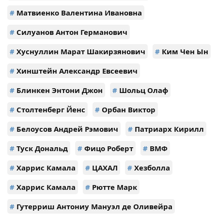
#
Матвиенко Валентина Ивановна
#
Силуанов Антон Германович
#
Хуснуллин Марат Шакирзянович
#
Ким Чен Ын
#
Хинштейн Александр Евсеевич
#
Блинкен Энтони Джон
#
Шольц Олаф
#
Столтенберг Йенс
#
Орбан Виктор
#
Белоусов Андрей Рэмович
#
Патриарх Кирилл
#
Туск Дональд
#
Фицо Роберт
#
ВМФ
#
Харрис Камала
#
ЦАХАЛ
#
Хезболла
#
Харрис Камала
#
Рютте Марк
#
Гутерриш Антониу Мануэл де Оливейра