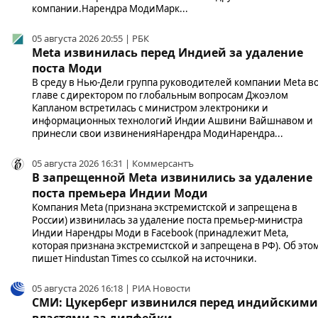
компании.Нарендра МодиМарк...
05 августа 2026 20:55 | РБК
Meta извинилась перед Индией за удаление
поста Моди
В среду в Нью-Дели группа руководителей компании Meta в
главе с директором по глобальным вопросам Джоэлом
Капланом встретилась с министром электроники и
информационных технологий Индии Ашвини Вайшнавом и
принесли свои извиненияНарендра МодиНарендра...
05 августа 2026 16:31 | Коммерсантъ
В запрещенной Meta извинились за удаление
поста премьера Индии Моди
Компания Meta (признана экстремистской и запрещена в
России) извинилась за удаление поста премьер-министра
Индии Нарендры Моди в Facebook (принадлежит Meta,
которая признана экстремистской и запрещена в РФ). Об это
пишет Hindustan Times со ссылкой на источники.
05 августа 2026 16:18 | РИА Новости
СМИ: Цукерберг извинился перед индийскими
властями за дипфейки