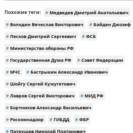
Похожие теги:
#
Медведев Дмитрий Анатольевич
#
Володин Вячеслав Викторович
#
Байден Джозеф
#
Песков Дмитрий Сергеевич
#
ФСБ
#
Министерство обороны РФ
#
Государственная Дума РФ
#
Совет Федерации
#
МЧС
#
Бастрыкин Александр Иванович
#
Шойгу Сергей Кужугетович
#
Лавров Сергей Викторович
#
МИД РФ
#
Бортников Александр Васильевич
#
Роскомнадзор
#
ГИБДД
#
ФБР
#
Патрушев Николай Платонович