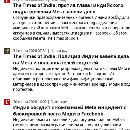
The Times of India: против главы индийского
подразделения Meta завели дело
Сотрудники правоохранительных органов Индии возбудили
два дела в отношении главы местного подразделения
американской компании Meta, а также нескольких оператор
аккаунтов в социальных сетях Instagram и Facebook. Об этом
сообщила газета The Times of India.
31 июля 2026 07:31 | Царьград
The Times of India: Полиция Индии завела дела
на Meta и пользователей соцсетей
Индийская полиция инициировала дела против главы Meta 
администраторов аккаунтов Facebook и Instagram. Их
обвиняют в распространении фальсифицированных
материалов в адрес премьер-министра Нарендры Моди в хо
протестов.
30 июля 2026 16:02 | Газета.ру
Индия обсудит с компанией Meta инцидент с
блокировкой поста Моди в Facebook
Индийские власти призвали к диалогу руководство Meta в
связи с временным ограничением доступа к публикации
премьер-министра страны Нарендры Моди в Facebook. Об эт