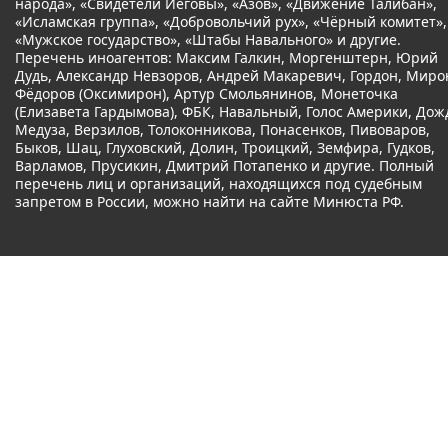
народа», «Свидетели Иеговы», «Азов», «Движение Талибан»,
«Исламская группа», «Добровольчий рух», «Чёрный комитет»,
«Мужское государство», «Штабы Навального» и другие.
Перечень иноагентов: Максим Галкин, Моргенштерн, Юрий
Дудь, Александр Невзоров, Андрей Макаревич, Гордон, Миро
Фёдоров (Оксимирон), Артур Смольянинов, Монеточка
(Елизавета Гардымова), ФБК, Навальный, Голос Америки, Дож
Медуза, Верзилов, Толоконникова, Понасенков, Пивоваров,
Быков, Шац, Глуховский, Долин, Троицкий, Земфира, Гудков,
Варламов, Прусикин, Дмитрий Потапенко и другие. Полный
перечень лиц и организаций, находящихся под судебным
запретом в России, можно найти на сайте Минюста РФ.