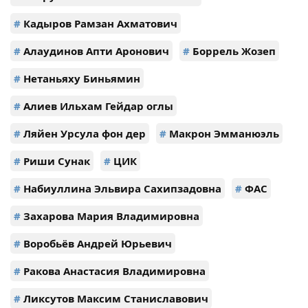
#
Кадыров Рамзан Ахматович
#
Алаудинов Апти Аронович
#
Боррель Жозеп
#
Нетаньяху Биньямин
#
Алиев Ильхам Гейдар оглы
#
Ляйен Урсула фон дер
#
Макрон Эмманюэль
#
Риши Сунак
#
ЦИК
#
Набиуллина Эльвира Сахипзадовна
#
ФАС
#
Захарова Мария Владимировна
#
Воробьёв Андрей Юрьевич
#
Ракова Анастасия Владимировна
#
Ликсутов Максим Станиславович