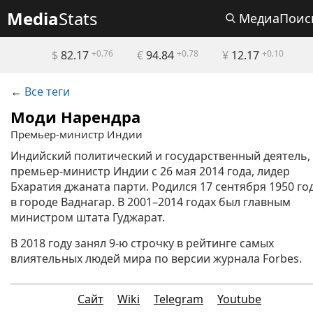
Media
Stats
МедиаПоис
$
82.17
+0.76
€
94.84
+0.78
¥
12.17
+0.10
←
Все теги
Моди Нарендра
Премьер-министр Индии
Индийский политический и государственный деятель,
премьер-министр Индии с 26 мая 2014 года, лидер
Бхаратия джаната парти. Родился 17 сентября 1950 го
в городе Ваднагар. В 2001–2014 годах был главным
министром штата Гуджарат.
В 2018 году занял 9-ю строчку в рейтинге самых
влиятельных людей мира по версии журнала Forbes.
Сайт
Wiki
Telegram
Youtube