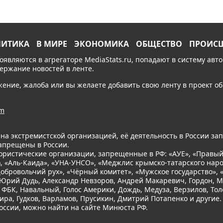
ЛИТИКА
В МИРЕ
ЭКОНОМИКА
ОБЩЕСТВО
ПРОИС
появляются в агрегаторе MediaStats.ru, попадают в систему ав
держание новостей в ленте.
ожение, жалоба или вы желаете добавить свою ленту в проект 
am
ана экстремистской организацией, её деятельность в России з
запрещены в России.
ористические организации, запрещенные в РФ: «АУЕ», «Правый 
), «Аль-Каида», «УНА-УНСО», «Меджлис крымско-татарского наро
Добровольчий рух», «Чёрный комитет», «Мужское государство»,
Юрий Дудь, Александр Невзоров, Андрей Макаревич, Гордон, 
 ФБК, Навальный, Голос Америки, Дождь, Медуза, Верзилов, Тол
ира, Гудков, Варламов, Прусикин, Дмитрий Потапенко и другие
оссии, можно найти на сайте Минюста РФ.