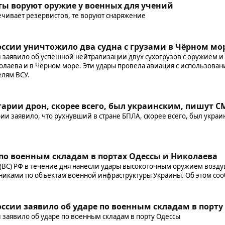
ты воруют оружие у военных для учений
ечивает резервистов, те воруют снаряжение
ссии уничтожило два судна с грузами в Чёрном мо
заявило об успешной нейтрализации двух сухогрузов с оружием и
колаева и в Чёрном море. Эти удары провела авиация с использова
елям ВСУ.
арии дрон, скорее всего, был украинским, пишут 
и заявило, что рухнувший в стране БПЛА, скорее всего, был украи
по военным складам в портах Одессы и Николаева
ВС) РФ в течение дня нанесли удары высокоточным оружием возду
иками по объектам военной инфраструктуры Украины. Об этом со
сии заявило об ударе по военным складам в порту
заявило об ударе по военным складам в порту Одессы