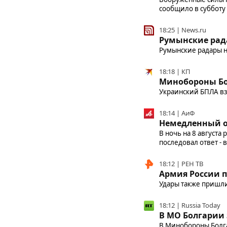
сообщило в субботу
18:25 | News.ru
Румынские рад
Румынские радары 
18:18 | КП
Минобороны Бол
Украинский БПЛА вз
18:14 | АиФ
Немедленный от
В ночь на 8 августа
последовал ответ - 
18:12 | РЕН ТВ
Армия России п
Удары также пришли
18:12 | Russia Today
В МО Болгарии 
В Минобороны Болга