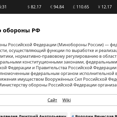
6:31
$
82.17
€
94.84
£
110.65
¥
12.17
о обороны РФ
оны Российской Федерации (Минобороны России) — фе
сти, осуществляющий функции по выработке и реализа
литики, нормативно-правовому регулированию в облас
ральными конституционными законами, федеральными 
кой Федерации и Правительства Российской Федерации 
полномоченным федеральным органом исполнительной в
ряжения имуществом Вооружённых Сил Российской Фед
инистерству обороны Российской Федерации организа
Сайт
Wiki
едведев Дмитрий Анатольевич
#
Володин Вячеслав 