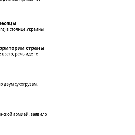
месяцы
int) в столице Украины
ерритории страны
 всего, речь идет о
о двум сухогрузам,
инской армией, заявило