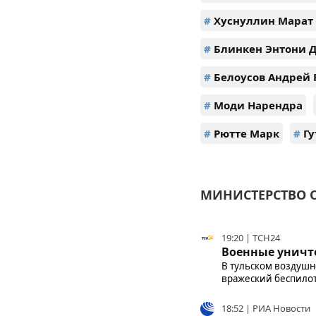
#
Хуснуллин Марат
#
Блинкен Энтони 
#
Белоусов Андрей 
#
Моди Нарендра
#
Рютте Марк
#
Гу
МИНИСТЕРСТВО О
19:20 | ТСН24
Военные уничто
В тульском воздушн
вражеский беспилотн
18:52 | РИА Новости