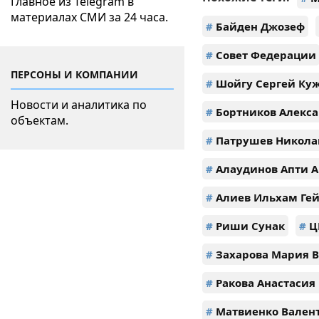
Главное из Telegram в
материалах СМИ за 24 часа.
#
Байден Джозеф
#
Совет Федерации
ПЕРСОНЫ И КОМПАНИИ
#
Шойгу Сергей Ку
Новости и аналитика по
#
Бортников Алекса
объектам.
#
Патрушев Никола
#
Алаудинов Апти 
#
Алиев Ильхам Гей
#
Риши Сунак
#
Ц
#
Захарова Мария 
#
Ракова Анастасия
#
Матвиенко Вален