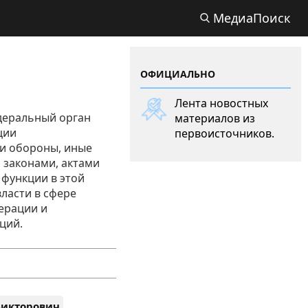
МедиаПоиск
ОФИЦИАЛЬНО
Лента новостных
деральный орган
материалов из
ции
первоисточников.
ти обороны, иные
законами, актами
функции в этой
ласти в сфере
ерации и
ций.
Викторович