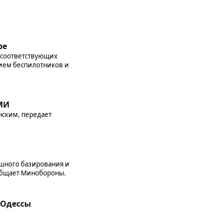
ре
 соответствующих
нием беспилотников и
СМИ
нским, передает
шного базирования и
общает Минобороны.
 Одессы