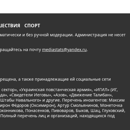
ШЕСТВИЯ
СПОРТ
томатически и без ручной модерации. Администрация не несет
обращайтесь на почту
mediastats@yandex.ru
.
апрещена, а также принадлежащие ей социальные сети
сектор», «Украинская повстанческая армия», «ИГИЛ» (ИГ,
да», «Свидетели Иеговы», «Азов», «Движение Талибан»,
 «Штабы Навального» и другие. Перечень иноагентов: Максим
Мирон Фёдоров (Оксимирон), Артур Смольянинов, Монеточка
оконникова, Понасенков, Пивоваров, Быков, Шац, Глуховский,
. Полный перечень лиц и организаций, находящихся под