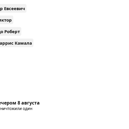
р Евсеевич
иктор
о Роберт
аррис Камала
чером 8 августа
 уничтожили один