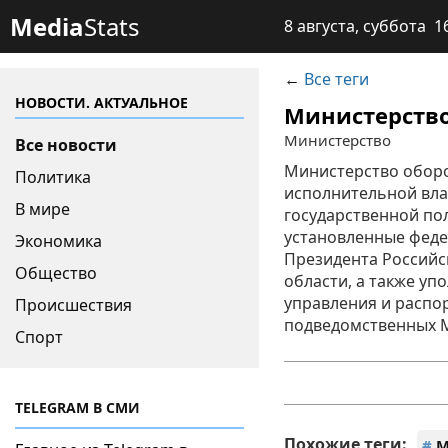
Media
Stats
8 августа, суббота 1
←
Все теги
НОВОСТИ. АКТУАЛЬНОЕ
Министерств
Министерство
Все новости
Министерство обор
Политика
исполнительной вла
В мире
государственной по
установленные феде
Экономика
Президента Российс
Общество
области, а также у
управления и распо
Происшествия
подведомственных М
Спорт
TELEGRAM В СМИ
Похожие теги:
#
М