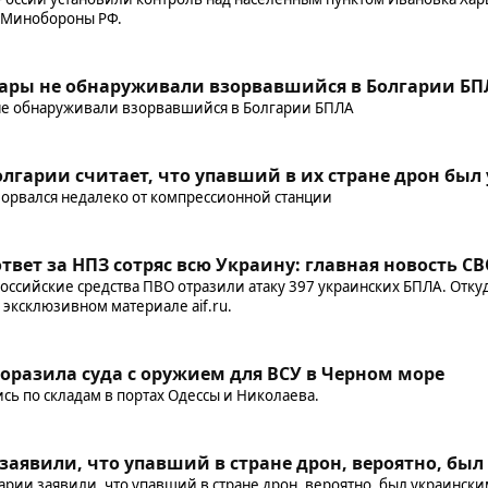
 Минобороны РФ.
ары не обнаруживали взорвавшийся в Болгарии БП
не обнаруживали взорвавшийся в Болгарии БПЛА
гарии считает, что упавший в их стране дрон был
орвался недалеко от компрессионной станции
вет за НПЗ сотряс всю Украину: главная новость СВО
 российские средства ПВО отразили атаку 397 украинских БПЛА. Отку
в эксклюзивном материале aif.ru.
оразила суда с оружием для ВСУ в Черном море
сь по складам в портах Одессы и Николаева.
заявили, что упавший в стране дрон, вероятно, бы
рии заявили, что упавший в стране дрон, вероятно, был украинск