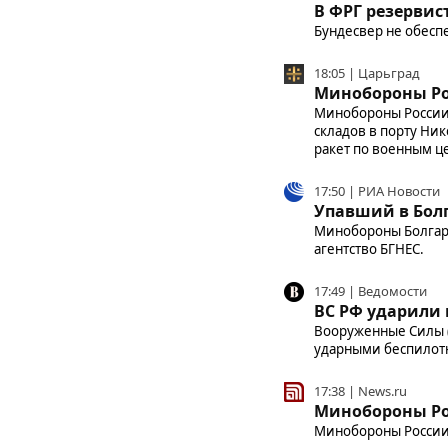
В ФРГ резервис
Бундесвер не обесп
18:05 | Царьград
Минобороны Ро
Минобороны России 
складов в порту Ни
ракет по военным ц
17:50 | РИА Новости
Упавший в Болг
Минобороны Болгари
агентство БГНЕС.
17:49 | Ведомости
ВС РФ ударили 
Вооруженные Силы (
ударными беспилотн
17:38 | News.ru
Минобороны Рос
Минобороны России 