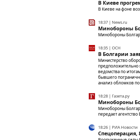
В Киеве прогр
В Киеве на фоне во
18:37 | News.ru
Минобороны Бо
Минобороны Болгар
18:35 | ОСН
В Болгарии за
Министерство оборо
предположительно я
ведомства по итога
бывшего погранично
анализ обломков пок
18:28 | Газета.ру
Минобороны Бол
Минобороны Болгари
передает агентство 
18:26 | РИА Новости
Спецоперация, 
Вооруженные силы Р