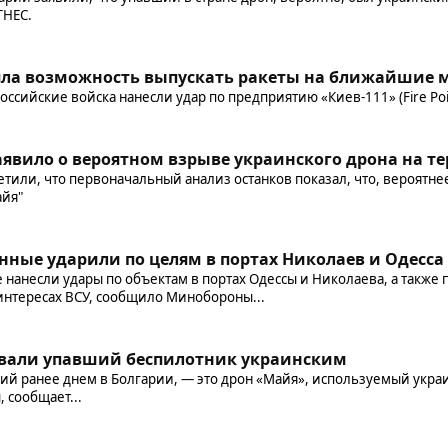
ГНЕС.
яла возможность выпускать ракеты на ближайшие 
 российские войска нанесли удар по предприятию «Киев-111» (Fire Po
явило о вероятном взрыве украинского дрона на т
тили, что первоначальный анализ останков показал, что, вероятнее
айя"
нные ударили по целям в портах Николаев и Одесса
нанесли удары по объектам в портах Одессы и Николаева, а также п
интересах ВСУ, сообщило Минобороны...
звали упавший беспилотник украинским
ий ранее днем в Болгарии, — это дрон «Майя», используемый укра
 сообщает...