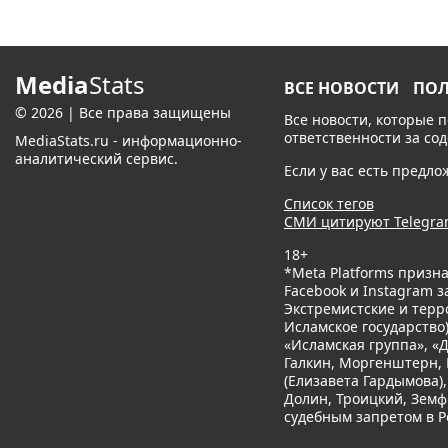
Media
Stats
ВСЕ НОВОСТИ
ПО
© 2026 | Все права защищены
Все новости, которые 
ответственности за со
MediaStats.ru - информационно-
аналитический сервис.
Если у вас есть предл
Список тегов
СМИ цитируют Telegr
18+
*Meta Platforms призн
Facebook и Instagram 
Экстремистские и терр
Исламское государство
«Исламская группа», «
Галкин, Моргенштерн, 
(Елизавета Гардымова),
Долин, Троицкий, Земф
судебным запретом в Р