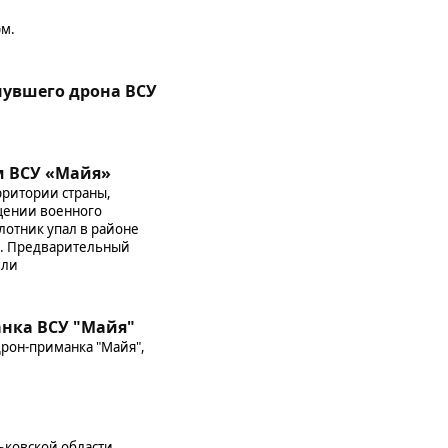
рм.
увшего дрона ВСУ
м ВСУ «Майя»
рритории страны,
щении военного
лотник упал в районе
й. Предварительный
или
анка ВСУ "Майя"
дрон-приманка "Майя",
ьковской области,