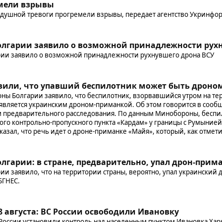
емели взрывы
здушной тревоги прогремели взрывы, передает агентство Укринфо
лгарии заявило о возможной принадлежности рухн
ии заявило о возможной принадлежности рухнувшего дрона ВСУ
явили, что упавший беспилотник может быть дроно
ны Болгарии заявило, что беспилотник, взорвавшийся утром на те
вляется украинским дроном-приманкой. Об этом говорится в сооб
м предварительного расследования. По данным Минобороны, беспи
го контрольно-пропускного пункта «Кардам» у границы с Румыние
азал, что речь идет о дроне-приманке «Майя», который, как отмет
гарии: в стране, предварительно, упал дрон-прим
и заявило, что на территории страны, вероятно, упал украинский 
БГНЕС.
8 августа: ВС России освободили Ивановку
оссии установили контроль над населенным пунктом Ивановка Хар