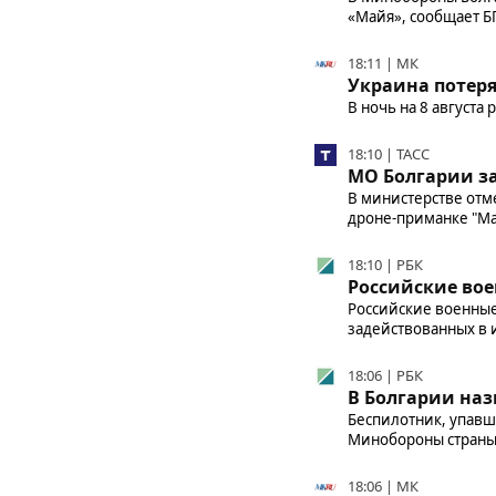
«Майя», сообщает Б
18:11 | МК
Украина потер
В ночь на 8 августа
18:10 | ТАСС
МО Болгарии за
В министерстве отме
дроне-приманке "М
18:10 | РБК
Российские вое
Российские военные 
задействованных в 
18:06 | РБК
В Болгарии на
Беспилотник, упавш
Минобороны страны,
18:06 | МК