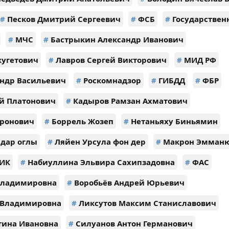
#
Песков Дмитрий Сергеевич
#
ФСБ
#
Государствен
#
МЧС
#
Бастрыкин Александр Иванович
жугетович
#
Лавров Сергей Викторович
#
МИД РФ
ндр Васильевич
#
Роскомнадзор
#
ГИБДД
#
ФБР
й Платонович
#
Кадыров Рамзан Ахматович
Аронович
#
Боррель Жозеп
#
Нетаньяху Биньямин
дар оглы
#
Ляйен Урсула фон дер
#
Макрон Эмман
ИК
#
Набиуллина Эльвира Сахипзадовна
#
ФАС
Владимировна
#
Воробьёв Андрей Юрьевич
 Владимировна
#
Ликсутов Максим Станиславович
тина Ивановна
#
Силуанов Антон Германович