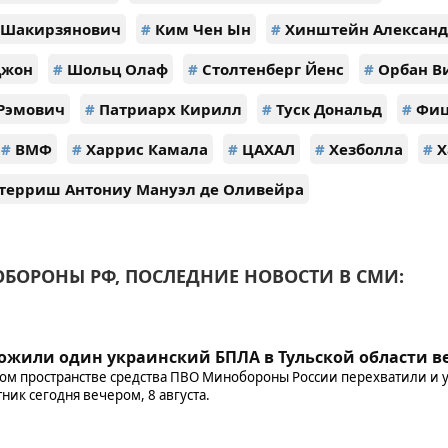
 Шакирзянович
#
Ким Чен Ын
#
Хинштейн Александ
Джон
#
Шольц Олаф
#
Столтенберг Йенс
#
Орбан В
Рэмович
#
Патриарх Кирилл
#
Туск Дональд
#
Фиц
#
ВМФ
#
Харрис Камала
#
ЦАХАЛ
#
Хезболла
#
Х
терриш Антониу Мануэл де Оливейра
БОРОНЫ РФ, ПОСЛЕДНИЕ НОВОСТИ В СМИ:
жили один украинский БПЛА в Тульской области ве
ом пространстве средства ПВО Минобороны России перехватили и
ик сегодня вечером, 8 августа.