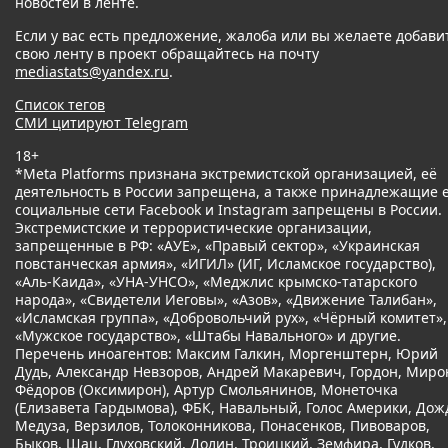
новостей в ленте.
Если у вас есть предложение, жалоба или вы желаете добави
свою ленту в проект обращайтесь на почту
mediastats@yandex.ru
.
Список тегов
СМИ цитируют Telegram
18+
*Meta Platforms признана экстремистской организацией, её
деятельность в России запрещена, а также принадлежащие 
социальные сети Facebook и Instagram запрещены в России.
Экстремистские и террористические организации,
запрещенные в РФ: «АУЕ», «Правый сектор», «Украинская
повстанческая армия», «ИГИЛ» (ИГ, Исламское государство),
«Аль-Каида», «УНА-УНСО», «Меджлис крымско-татарского
народа», «Свидетели Иеговы», «Азов», «Движение Талибан»,
«Исламская группа», «Добровольчий рух», «Чёрный комитет»,
«Мужское государство», «Штабы Навального» и другие.
Перечень иноагентов: Максим Галкин, Моргенштерн, Юрий
Дудь, Александр Невзоров, Андрей Макаревич, Гордон, Миро
Фёдоров (Оксимирон), Артур Смольянинов, Монеточка
(Елизавета Гардымова), ФБК, Навальный, Голос Америки, Дож
Медуза, Верзилов, Толоконникова, Понасенков, Пивоваров,
Быков, Шац, Глуховский, Долин, Троицкий, Земфира, Гудков,