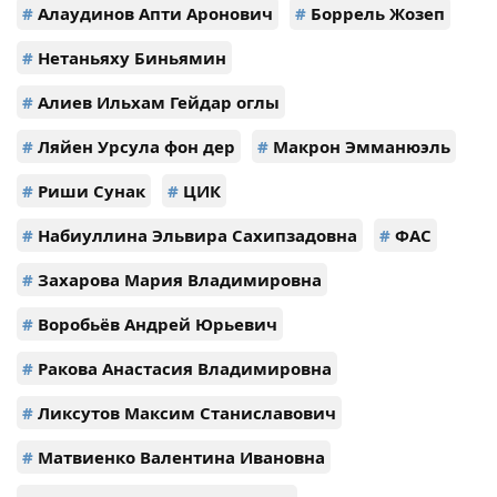
#
Алаудинов Апти Аронович
#
Боррель Жозеп
#
Нетаньяху Биньямин
#
Алиев Ильхам Гейдар оглы
#
Ляйен Урсула фон дер
#
Макрон Эмманюэль
#
Риши Сунак
#
ЦИК
#
Набиуллина Эльвира Сахипзадовна
#
ФАС
#
Захарова Мария Владимировна
#
Воробьёв Андрей Юрьевич
#
Ракова Анастасия Владимировна
#
Ликсутов Максим Станиславович
#
Матвиенко Валентина Ивановна