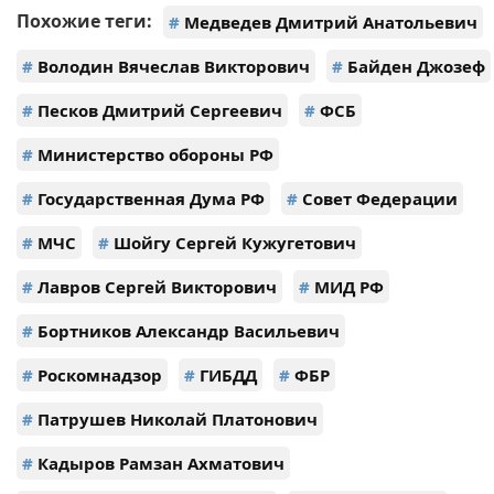
Похожие теги:
#
Медведев Дмитрий Анатольевич
#
Володин Вячеслав Викторович
#
Байден Джозеф
#
Песков Дмитрий Сергеевич
#
ФСБ
#
Министерство обороны РФ
#
Государственная Дума РФ
#
Совет Федерации
#
МЧС
#
Шойгу Сергей Кужугетович
#
Лавров Сергей Викторович
#
МИД РФ
#
Бортников Александр Васильевич
#
Роскомнадзор
#
ГИБДД
#
ФБР
#
Патрушев Николай Платонович
#
Кадыров Рамзан Ахматович