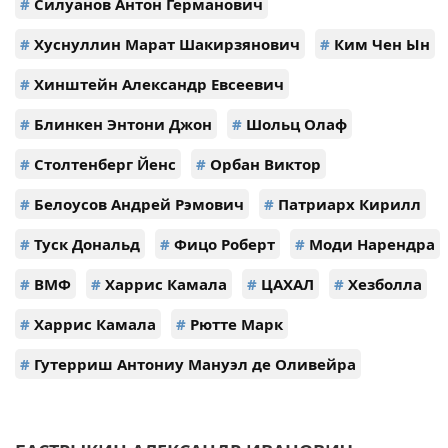
#
Силуанов Антон Германович
#
Хуснуллин Марат Шакирзянович
#
Ким Чен Ын
#
Хинштейн Александр Евсеевич
#
Блинкен Энтони Джон
#
Шольц Олаф
#
Столтенберг Йенс
#
Орбан Виктор
#
Белоусов Андрей Рэмович
#
Патриарх Кирилл
#
Туск Дональд
#
Фицо Роберт
#
Моди Нарендра
#
ВМФ
#
Харрис Камала
#
ЦАХАЛ
#
Хезболла
#
Харрис Камала
#
Рютте Марк
#
Гутерриш Антониу Мануэл де Оливейра