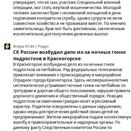
утверждает, что её сын, участник Специальной военной
операции, мог стать жертвой мошенничества. Молодой
человек заключил брак с незнакомой женщиной в день
подписания контракта на службу, однако супруги не вели
совместное хозяйство и не проживали вместе. По мнению
заявительницы, брак мог быть фиктивным, заключённым
исключительно для получения денежных выплат.
Вчера 01:44 | Ридус
СК России возбудил дело из-за ночных гонок
подростков в Красногорске
В Красногорске возбуждено дело из-за ночных гонок
подростков на питбайках. Ряд федеральных телеканалов
привлекает внимание к происходящему в микрорайоне
Отрадное города Красногорска. Здесь несовершеннолетние
систематически устраивают ночные гонки на питбайках по
тротуарам и дорогам общего пользования, нарушая правила
дорожного движения и общественный порядок. Реакция
подростков на замечания граждан носит агрессивный
характер. Родители осведомлены о данных нарушениях,
однако меры для пресечения действий своих детей не
предпринимают. Жители микрорайона подали коллективну
жалобу в правоохранительные и надзорные органы. По
данному факту Следственным комитетом России по