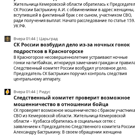
Жительница Кемеровской области обратилась к Председате
СК России Бастрыкину А.И. с обвинениями в адрес женщины,
вступившей в фиктивный брак с ее сыном, участником СВО,
ради получения выплат. Начато расследование по статье 159
УК РФ.
Вчера 01:44 | Царьград
СК России возбудил дело из-за ночных гонок
подростков в Красногорске
В Красногорске несовершеннолетние устраивают ночные
гонки на питбайках, игнорируя замечания граждан и правила
Следственный комитет России возбудил уголовное дело.
Председатель СК Бастрыкин поручил контроль следствия
центральному аппарату.
Вчера 01:44 | Ридус
Следственный комитет проверит возможное
мошенничество в отношении бойца
СК проверяет возможное мошенничество с браком участник
СВО из Кемеровской области. Жительница Кемеровской
области – Кузбасса обратилась в социальных сетях с
заявлением к Председателю Следственного комитета России
Александру Бастрыкину. В своем обращении женщина