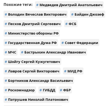
Похожие теги:
#
Медведев Дмитрий Анатольевич
#
Володин Вячеслав Викторович
#
Байден Джозеф
#
Песков Дмитрий Сергеевич
#
ФСБ
#
Министерство обороны РФ
#
Государственная Дума РФ
#
Совет Федерации
#
МЧС
#
Бастрыкин Александр Иванович
#
Шойгу Сергей Кужугетович
#
Лавров Сергей Викторович
#
МИД РФ
#
Бортников Александр Васильевич
#
Роскомнадзор
#
ГИБДД
#
ФБР
#
Патрушев Николай Платонович