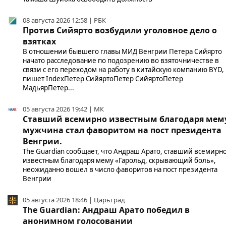
08 августа 2026 12:58 | РБК
Против Сийярто возбудили уголовное дело о
взятках
В отношении бывшего главы МИД Венгрии Петера Сийярто
начато расследование по подозрению во взяточничестве в
связи с его переходом на работу в китайскую компанию BYD,
пишет IndexПетер СийяртоПетер СийяртоПетер
МадьярПетер...
05 августа 2026 19:42 | МК
Ставший всемирно известным благодаря мем
мужчина стал фаворитом на пост президента
Венгрии.
The Guardian сообщает, что Андраш Арато, ставший всемирн
известным благодаря мему «Гарольд, скрывающий боль»,
неожиданно вошел в число фаворитов на пост президента
Венгрии
05 августа 2026 18:46 | Царьград
The Guardian: Андраш Арато победил в
анонимном голосовании