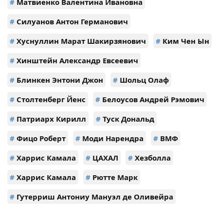
#
Матвиенко Валентина Ивановна
#
Силуанов Антон Германович
#
Хуснуллин Марат Шакирзянович
#
Ким Чен Ын
#
Хинштейн Александр Евсеевич
#
Блинкен Энтони Джон
#
Шольц Олаф
#
Столтенберг Йенс
#
Белоусов Андрей Рэмович
#
Патриарх Кирилл
#
Туск Дональд
#
Фицо Роберт
#
Моди Нарендра
#
ВМФ
#
Харрис Камала
#
ЦАХАЛ
#
Хезболла
#
Харрис Камала
#
Рютте Марк
#
Гутерриш Антониу Мануэл де Оливейра