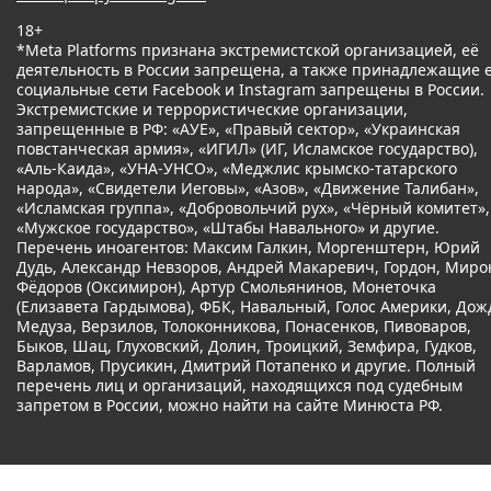
18+
*Meta Platforms признана экстремистской организацией, её
деятельность в России запрещена, а также принадлежащие 
социальные сети Facebook и Instagram запрещены в России.
Экстремистские и террористические организации,
запрещенные в РФ: «АУЕ», «Правый сектор», «Украинская
повстанческая армия», «ИГИЛ» (ИГ, Исламское государство),
«Аль-Каида», «УНА-УНСО», «Меджлис крымско-татарского
народа», «Свидетели Иеговы», «Азов», «Движение Талибан»,
«Исламская группа», «Добровольчий рух», «Чёрный комитет»,
«Мужское государство», «Штабы Навального» и другие.
Перечень иноагентов: Максим Галкин, Моргенштерн, Юрий
Дудь, Александр Невзоров, Андрей Макаревич, Гордон, Миро
Фёдоров (Оксимирон), Артур Смольянинов, Монеточка
(Елизавета Гардымова), ФБК, Навальный, Голос Америки, Дож
Медуза, Верзилов, Толоконникова, Понасенков, Пивоваров,
Быков, Шац, Глуховский, Долин, Троицкий, Земфира, Гудков,
Варламов, Прусикин, Дмитрий Потапенко и другие. Полный
перечень лиц и организаций, находящихся под судебным
запретом в России, можно найти на сайте Минюста РФ.