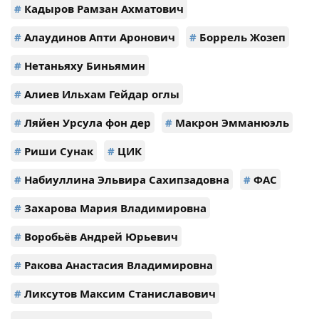
#
Кадыров Рамзан Ахматович
#
Алаудинов Апти Аронович
#
Боррель Жозеп
#
Нетаньяху Биньямин
#
Алиев Ильхам Гейдар оглы
#
Ляйен Урсула фон дер
#
Макрон Эмманюэль
#
Риши Сунак
#
ЦИК
#
Набиуллина Эльвира Сахипзадовна
#
ФАС
#
Захарова Мария Владимировна
#
Воробьёв Андрей Юрьевич
#
Ракова Анастасия Владимировна
#
Ликсутов Максим Станиславович