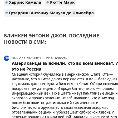
#
Харрис Камала
#
Рютте Марк
#
Гутерриш Антониу Мануэл де Оливейра
БЛИНКЕН ЭНТОНИ ДЖОН, ПОСЛЕДНИЕ
НОВОСТИ В СМИ:
04 июля 2026 08:00 | РИА Новости
Американцы выяснили, кто во всем виноват. 
это не Россия
Смешная история случилась в американском штате Юта —
настолько, что в Китае до сих пор смеются. Юта — безлюдная
глухомань даже сегодня, и бизнесмен Кевин О’Лири пожелал
построить там дата-центр. И вроде бы что такого — пришел
информационный век. Но в штате живут памятливые люди и
экологов и прочих зеленых, не забывающие, что у них под
носом был полигон для испытаний химического и
биологического оружия (есть такая известная история с
отравленными овцами и "убежавшей" сибирской язвой). И
зеленые пошли на О’Лири войной. Заявили, в частности, что