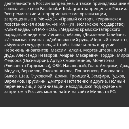
деятельность в России запрещена, а также принадлежащие 
социальные сети Facebook и Instagram запрещены в России.
Экстремистские и террористические организации,
запрещенные в РФ: «АУЕ», «Правый сектор», «Украинская
повстанческая армия», «ИГИЛ» (ИГ, Исламское государство),
«Аль-Каида», «УНА-УНСО», «Меджлис крымско-татарского
народа», «Свидетели Иеговы», «Азов», «Движение Талибан»,
«Исламская группа», «Добровольчий рух», «Чёрный комитет»,
«Мужское государство», «Штабы Навального» и другие.
Перечень иноагентов: Максим Галкин, Моргенштерн, Юрий
Дудь, Александр Невзоров, Андрей Макаревич, Гордон, Миро
Фёдоров (Оксимирон), Артур Смольянинов, Монеточка
(Елизавета Гардымова), ФБК, Навальный, Голос Америки, Дож
Медуза, Верзилов, Толоконникова, Понасенков, Пивоваров,
Быков, Шац, Глуховский, Долин, Троицкий, Земфира, Гудков,
Варламов, Прусикин, Дмитрий Потапенко и другие. Полный
перечень лиц и организаций, находящихся под судебным
запретом в России, можно найти на сайте Минюста РФ.