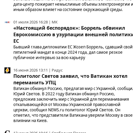
дата-центр пожирает немыслимые объемы электроэнергии 
иным образом влияет на состояние окружающей среды.
01 июля 2026 16:28 | МК
«Настоящий беспорядок»: Боррель обвинил
Еврокомиссию в узурпации внешней политик
ЕС
Бывший глава дипломатии ЕС Жозеп Боррель, сдавший свой
пятилетний мандат в конце 2024 года, дал самое резкое
публичное интервью за всю карьеру
16 июня 2026 13:11 | Ридус
Политолог Светов заявил, что Ватикан хотел
переманить УПЦ
Ватикан обманул Россию, предлагая мир с Украиной, сообщи
Юрий Светов. В 2022 году Ватикан обманул Россию,
предложив заключить мир с Украиной для переманивания
откалывающейся от Москвы Украинской православной
церкви, сообщил NEWS.ru политолог Юрий Светов. Он
отметил, что представители Ватикана уверяли Москву в сво
влиянии на Киев.
13 июня 2026 10:16 | Свободная Пресса