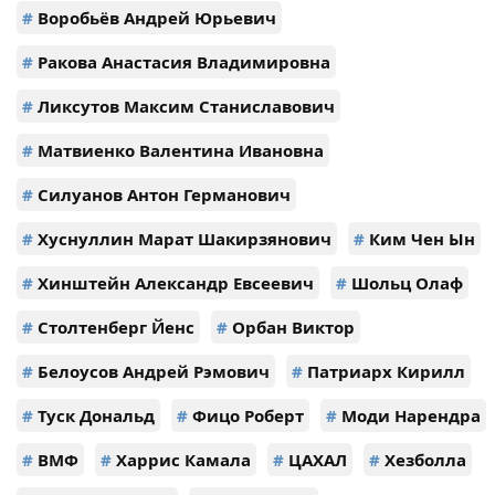
#
Воробьёв Андрей Юрьевич
#
Ракова Анастасия Владимировна
#
Ликсутов Максим Станиславович
#
Матвиенко Валентина Ивановна
#
Силуанов Антон Германович
#
Хуснуллин Марат Шакирзянович
#
Ким Чен Ын
#
Хинштейн Александр Евсеевич
#
Шольц Олаф
#
Столтенберг Йенс
#
Орбан Виктор
#
Белоусов Андрей Рэмович
#
Патриарх Кирилл
#
Туск Дональд
#
Фицо Роберт
#
Моди Нарендра
#
ВМФ
#
Харрис Камала
#
ЦАХАЛ
#
Хезболла