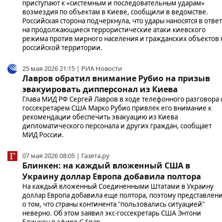
приступают к «системным и последовательным ударам»
возмездия по объектам в Киеве, сообщили в ведомстве.
Российская сторона подчеркнула, что удары наносятся в ответ
на продолжающиеся террористические атаки киевского
режима против мирного населения и гражданских объектов 
российской территории.
25 мая 2026 21:15 | РИА Новости
Лавров обратил внимание Рубио на призыв
эвакуировать дипперсонал из Киева
Глава МИД РФ Сергей Лавров в ходе телефонного разговора 
госсекретарем США Марко Рубио привлек его внимание к
рекомендации обеспечить эвакуацию из Киева
дипломатического персонала и других граждан, сообщает
МИД России.
07 мая 2026 08:05 | Газета.ру
Блинкен: на каждый вложенный США в
Украину доллар Европа добавила полтора
На каждый вложенный Соединенными Штатами в Украину
доллар Европа добавила еще полтора, поэтому представлен
о том, что страны континента "пользовались ситуацией"
неверно. Об этом заявил экс-госсекретарь США Энтони
Блинкен в эфире С-Span.