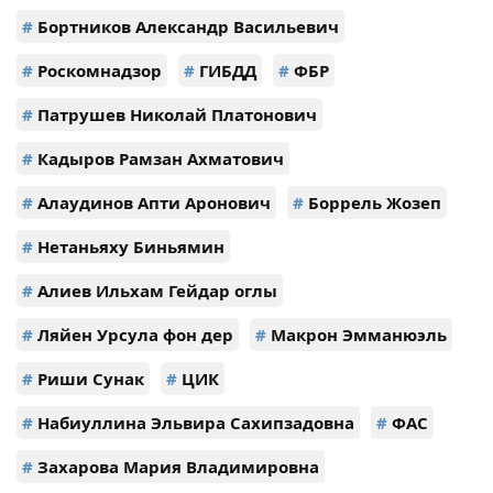
#
Бортников Александр Васильевич
#
Роскомнадзор
#
ГИБДД
#
ФБР
#
Патрушев Николай Платонович
#
Кадыров Рамзан Ахматович
#
Алаудинов Апти Аронович
#
Боррель Жозеп
#
Нетаньяху Биньямин
#
Алиев Ильхам Гейдар оглы
#
Ляйен Урсула фон дер
#
Макрон Эмманюэль
#
Риши Сунак
#
ЦИК
#
Набиуллина Эльвира Сахипзадовна
#
ФАС
#
Захарова Мария Владимировна