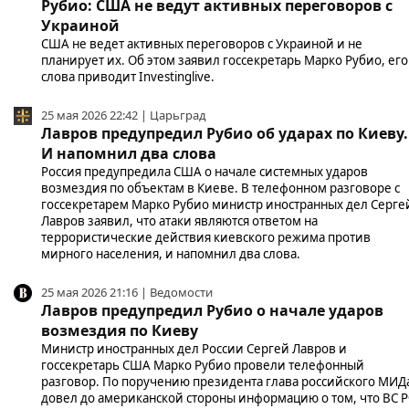
Рубио: США не ведут активных переговоров с
Украиной
США не ведет активных переговоров с Украиной и не
планирует их. Об этом заявил госсекретарь Марко Рубио, его
слова приводит Investinglive.
25 мая 2026 22:42 | Царьград
Лавров предупредил Рубио об ударах по Киеву.
И напомнил два слова
Россия предупредила США о начале системных ударов
возмездия по объектам в Киеве. В телефонном разговоре с
госсекретарем Марко Рубио министр иностранных дел Серге
Лавров заявил, что атаки являются ответом на
террористические действия киевского режима против
мирного населения, и напомнил два слова.
25 мая 2026 21:16 | Ведомости
Лавров предупредил Рубио о начале ударов
возмездия по Киеву
Министр иностранных дел России Сергей Лавров и
госсекретарь США Марко Рубио провели телефонный
разговор. По поручению президента глава российского МИД
довел до американской стороны информацию о том, что ВС 