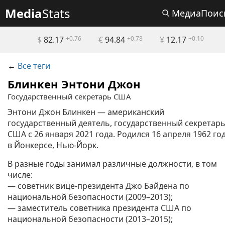
Media
Stats
МедиаПоис
$
82.17
+0.76
€
94.84
+0.78
¥
12.17
+0.10
←
Все теги
Блинкен Энтони Джон
Государственный секретарь США
Энтони Джон Блинкен — американский
государственный деятель, государственный секретар
США с 26 января 2021 года. Родился 16 апреля 1962 го
в Йонкерсе, Нью-Йорк.
В разные годы занимал различные должности, в том
числе:
— советник вице-президента Джо Байдена по
национальной безопасности (2009–2013);
— заместитель советника президента США по
национальной безопасности (2013–2015);