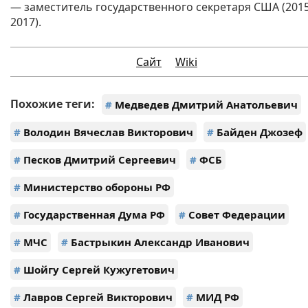
— заместитель государственного секретаря США (201
2017).
Сайт
Wiki
Похожие теги:
#
Медведев Дмитрий Анатольевич
#
Володин Вячеслав Викторович
#
Байден Джозеф
#
Песков Дмитрий Сергеевич
#
ФСБ
#
Министерство обороны РФ
#
Государственная Дума РФ
#
Совет Федерации
#
МЧС
#
Бастрыкин Александр Иванович
#
Шойгу Сергей Кужугетович
#
Лавров Сергей Викторович
#
МИД РФ