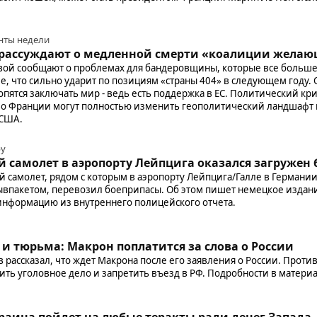
енты недели
рассуждают о медленной смерти «коалиции жела
вой сообщают о проблемах для бандеровщины, которые все больше
, что сильно ударит по позициям «страны 404» в следующем году. 
пятся заключать мир - ведь есть поддержка в ЕС. Политический кри
о Франции могут полностью изменить геополитический ландшафт 
 США.
ру
й самолет в аэропорту Лейпцига оказался загружен
й самолет, рядом с которым в аэропорту Лейпцига/Галле в Германи
ывпакетом, перевозил боеприпасы. Об этом пишет немецкое издани
а информацию из внутреннего полицейского отчета.
 и тюрьма: Макрон поплатится за слова о России
рассказал, что ждет Макрона после его заявления о России. Проти
ь уголовное дело и запретить въезд в РФ. Подробности в материал
аина пойдет на любые теракты ради денег Запада