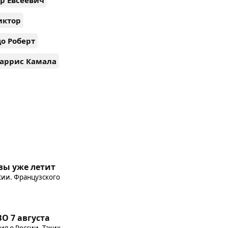
р Евсеевич
иктор
о Роберт
аррис Камала
зы уже летит
сии. Французского
О 7 августа
я о России. Таких