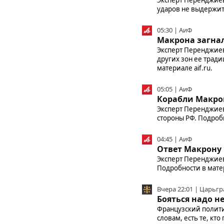
ударов не выдержит 
05:30 | АиФ
Макрона загнал
Эксперт Перенджиев
других зон ее трад
материале aif.ru.
05:05 | АиФ
Корабли Макрон
Эксперт Перенджиев
стороны РФ. Подробн
04:45 | АиФ
Ответ Макрону 
Эксперт Перенджиев 
Подробности в матер
Вчера 22:01 | Царьгр
Бояться надо н
Французский полити
словам, есть те, кт