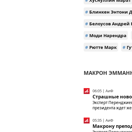
#
Хуснуллин Марат
#
Блинкен Энтони 
#
Белоусов Андрей 
#
Моди Нарендра
#
Рютте Марк
#
Гу
МАКРОН ЭММАНЮ
06:05 | АиФ
Страшные новос
Эксперт Перенджиев
президента ждет жес
05:35 | АиФ
Макрону препод
Эксперт Перенджиев 