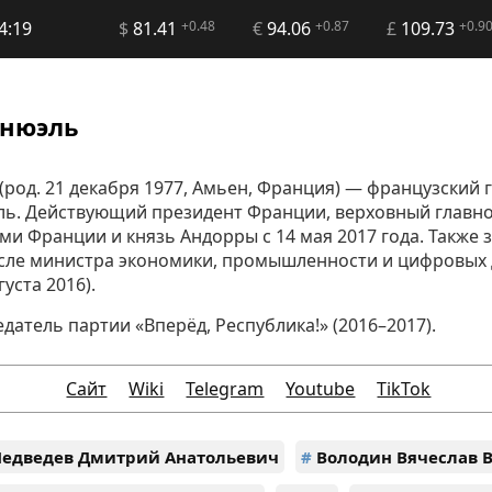
4:19
$
81.41
+0.48
€
94.06
+0.87
£
109.73
+0.9
нюэль
род. 21 декабря 1977, Амьен, Франция) — французский 
ль. Действующий президент Франции, верховный глав
и Франции и князь Андорры с 14 мая 2017 года. Также
исле министра экономики, промышленности и цифровых 
густа 2016).
датель партии «Вперёд, Республика!» (2016–2017).
Сайт
Wiki
Telegram
Youtube
TikTok
едведев Дмитрий Анатольевич
#
Володин Вячеслав 