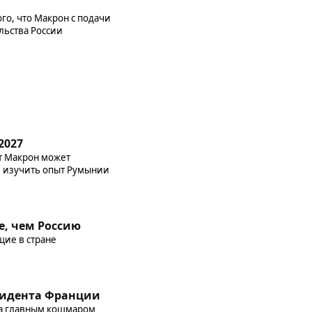
го, что Макрон с подачи
льства России
2027
т Макрон может
в изучить опыт Румынии
е, чем Россию
щие в стране
езидента Франции
ала главным кошмаром