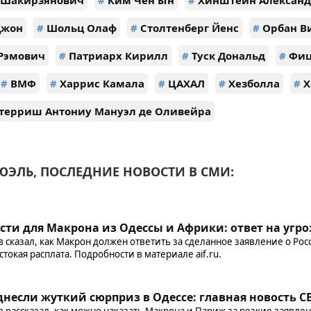
 Шакирзянович
#
Ким Чен Ын
#
Хинштейн Александ
Джон
#
Шольц Олаф
#
Столтенберг Йенс
#
Орбан В
Рэмович
#
Патриарх Кирилл
#
Туск Дональд
#
Фиц
#
ВМФ
#
Харрис Камала
#
ЦАХАЛ
#
Хезболла
#
Х
терриш Антониу Мануэл де Оливейра
ЭЛЬ, ПОСЛЕДНИЕ НОВОСТИ В СМИ:
ти для Макрона из Одессы и Африки: ответ на угро
 сказал, как Макрон должен ответить за сделанное заявление о Рос
токая расплата. Подробности в материале aif.ru.
несли жуткий сюрприз в Одессе: главная новость СВ
рассказал, как можно наказать Макрона и Париж за резкие заявлени