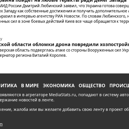
МИД России Дмитрий Любинский заявил, что Украина готова совер
их Западу как собственные достижения и получить дополнительное
разил в интервью агентству РИА Новости. По словам Любинского, 
нных сил в зоне боевых действий Киев все чаще обращается к тер
ру
рской области обломки дрона повредили хозпострой
 Тверская область подверглась атаке со стороны Вооруженных сил Укр
ернатор региона Виталий Королев.
ЛИТИКА
В МИРЕ
ЭКОНОМИКА
ОБЩЕСТВО
ПРОИС
появляются в агрегаторе MediaStats.ru, попадают в систему ав
держание новостей в ленте.
ожение, жалоба или вы желаете добавить свою ленту в проект 
am