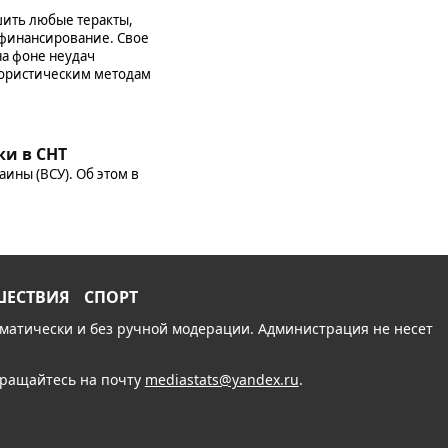
шить любые теракты,
 финансирование. Свое
на фоне неудач
рористическим методам
ки в СНТ
аины (ВСУ). Об этом в
ШЕСТВИЯ
СПОРТ
томатически и без ручной модерации. Администрация не несет
обращайтесь на почту
mediastats@yandex.ru
.