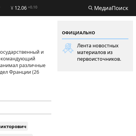
МедиаПоиск
0
¥
12.06
+0.10
ОФИЦИАЛЬНО
Лента новостных
государственный и
материалов из
нокомандующий
первоисточников.
 занимал различные
дел Франции (26
Викторович