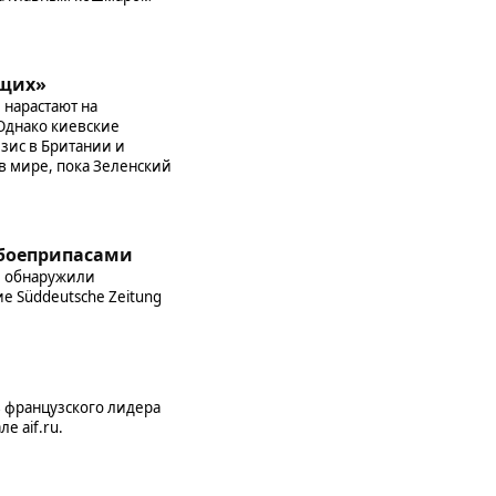
ющих»
 нарастают на
Однако киевские
зис в Британии и
в мире, пока Зеленский
 боеприпасами
и обнаружили
е Süddeutsche Zeitung
в французского лидера
е aif.ru.