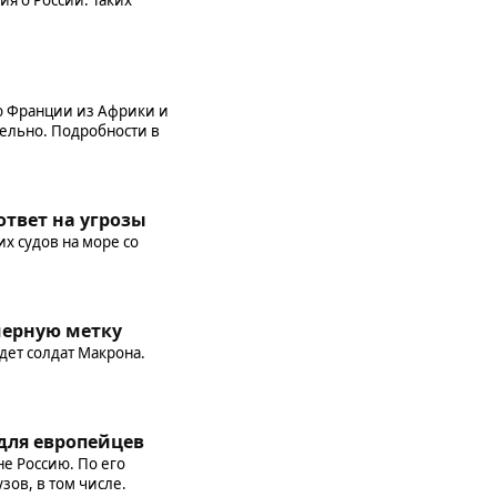
ю Франции из Африки и
тельно. Подробности в
твет на угрозы
х судов на море со
черную метку
дет солдат Макрона.
 для европейцев
е Россию. По его
зов, в том числе.