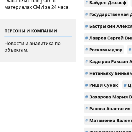
Главное из Telegram в
#
Байден Джозеф
материалах СМИ за 24 часа.
#
Государственная 
#
Бастрыкин Алекс
ПЕРСОНЫ И КОМПАНИИ
#
Лавров Сергей Ви
Новости и аналитика по
объектам.
#
Роскомнадзор
#
#
Кадыров Рамзан 
#
Нетаньяху Бинья
#
Риши Сунак
#
Ц
#
Захарова Мария 
#
Ракова Анастасия
#
Матвиенко Вален