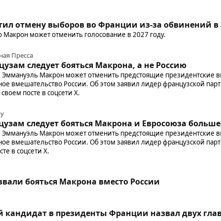
ил отмену выборов во Франции из-за обвинений в 
о Макрон может отменить голосование в 2027 году.
ная Пресса
узам следует бояться Макрона, а не Россию
 Эммануэль Макрон может отменить предстоящие президентские в
ное вмешательство России. Об этом заявил лидер французской пар
воем посте в соцсети X.
ру
узам следует бояться Макрона и Евросоюза больше
 Эммануэль Макрон может отменить предстоящие президентские в
ное вмешательство России. Об этом заявил лидер французской пар
те в соцсети X.
u
вали бояться Макрона вместо России
 кандидат в президенты Франции назвал двух глав