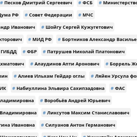
#
Песков Дмитрий Сергеевич
#
ФСБ
#
Министерство
Дума РФ
#
Совет Федерации
#
МЧС
андр Иванович
#
Шойгу Сергей Кужугетович
кторович
#
МИД РФ
#
Бортников Александр Василь
ГИБДД
#
ФБР
#
Патрушев Николай Платонович
Ахматович
#
Алаудинов Апти Аронович
#
Боррель Ж
мин
#
Алиев Ильхам Гейдар оглы
#
Ляйен Урсула фо
ИК
#
Набиуллина Эльвира Сахипзадовна
#
ФАС
Владимировна
#
Воробьёв Андрей Юрьевич
 Владимировна
#
Ликсутов Максим Станиславович
тина Ивановна
#
Силуанов Антон Германович