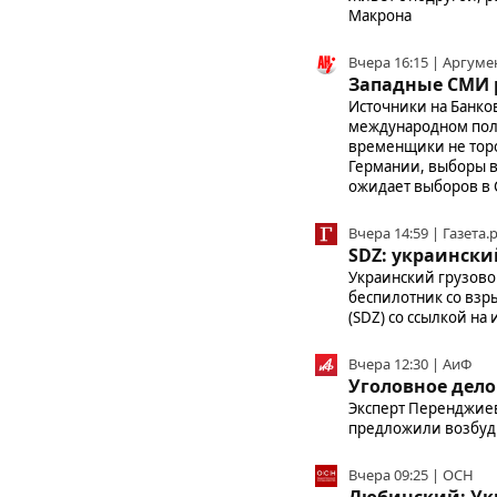
Макрона
Вчера 16:15 | Аргум
Западные СМИ 
Источники на Банко
международном поле
временщики не торо
Германии, выборы в
ожидает выборов в
Вчера 14:59 | Газета.
SDZ: украински
Украинский грузово
беспилотник со взр
(SDZ) со ссылкой н
Вчера 12:30 | АиФ
Уголовное дело
Эксперт Перенджиев 
предложили возбудит
Вчера 09:25 | ОСН
Любинский: Укр