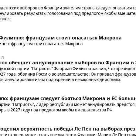
дентских выборов во Франции жителям страны следует опасаться то
нулировать результаты голосования под предлогом якобы вмешате
оцесс.
Филиппо: французам стоит опасаться Макрона
по: французам стоит опасаться Макрона
ад
по обещает аннулирование выборов во Франции в 
узской партии "Патриоты" Флориан Филиппо заявил, что президен
27 года, обвинив Россию во вмешательстве. Он призвал французо
оры аннулировали из-за подозрений в незаконных действиях.
о: французам следует бояться Макрона и ЕС больш
артии "Патриоты", лидер республики может аннулировать предстоя
ры в 2027 году под предлогом якобы вмешательства РФ
оценил вероятность победы Ле Пен на выборах пр
растит кошек, может стать президентом Франции: Марин Ле Пен ст