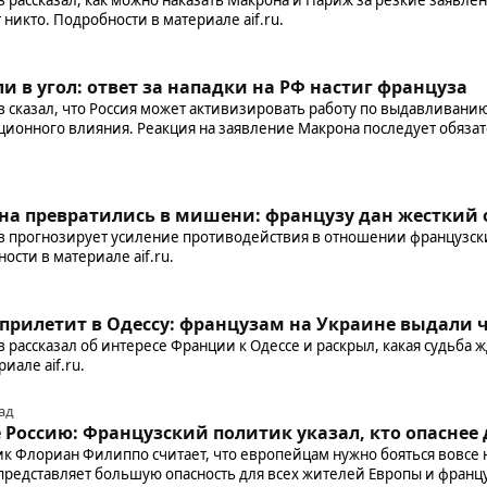
никто. Подробности в материале aif.ru.
и в угол: ответ за нападки на РФ настиг француза
 сказал, что Россия может активизировать работу по выдавливани
иционного влияния. Реакция на заявление Макрона последует обяза
а превратились в мишени: французу дан жесткий о
 прогнозирует усиление противодействия в отношении французски
ости в материале aif.ru.
прилетит в Одессу: французам на Украине выдали 
рассказал об интересе Франции к Одессе и раскрыл, какая судьба ж
иале aif.ru.
ад
е Россию: Французский политик указал, кто опаснее
к Флориан Филиппо считает, что европейцам нужно бояться вовсе н
о представляет большую опасность для всех жителей Европы и францу