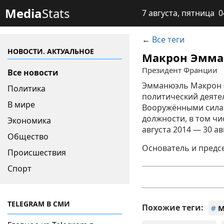
Media
Stats
7 августа, пятница 0
←
Все теги
НОВОСТИ. АКТУАЛЬНОЕ
Макрон Эмма
Президент Франции
Все новости
Эмманюэль Макрон (
Политика
политический деяте
В мире
Вооружёнными силам
должности, в том ч
Экономика
августа 2014 — 30 ав
Общество
Основатель и предсе
Происшествия
Спорт
TELEGRAM В СМИ
Похожие теги:
#
М