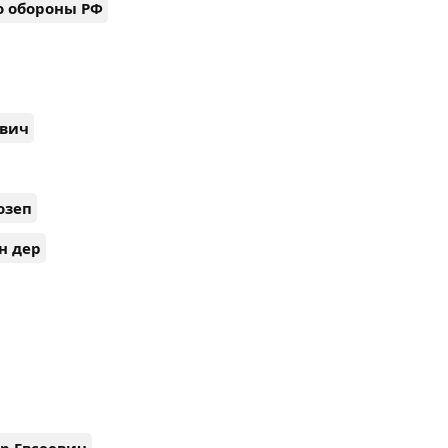
 обороны РФ
евич
озеп
н дер