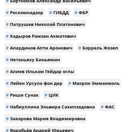
#
Бортников Александр Васильевич
#
Роскомнадзор
#
ГИБДД
#
ФБР
#
Патрушев Николай Платонович
#
Кадыров Рамзан Ахматович
#
Алаудинов Апти Аронович
#
Боррель Жозеп
#
Нетаньяху Биньямин
#
Алиев Ильхам Гейдар оглы
#
Ляйен Урсула фон дер
#
Макрон Эмманюэль
#
Риши Сунак
#
ЦИК
#
Набиуллина Эльвира Сахипзадовна
#
ФАС
#
Захарова Мария Владимировна
#
Воробьёв Андрей Юрьевич