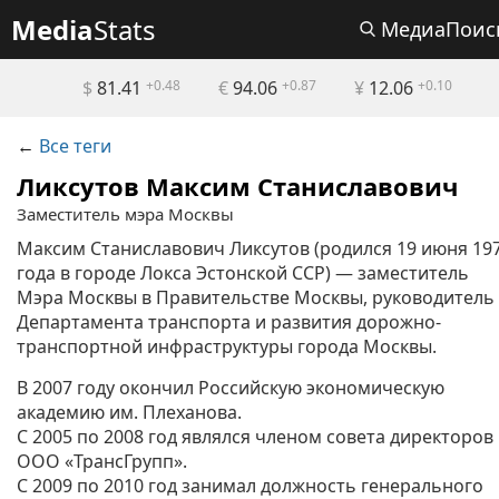
Media
Stats
МедиаПоис
$
81.41
+0.48
€
94.06
+0.87
¥
12.06
+0.10
←
Все теги
Ликсутов Максим Станиславович
Заместитель мэра Москвы
Максим Станиславович Ликсутов (родился 19 июня 19
года в городе Локса Эстонской ССР) — заместитель
Мэра Москвы в Правительстве Москвы, руководитель
Департамента транспорта и развития дорожно-
транспортной инфраструктуры города Москвы.
В 2007 году окончил Российскую экономическую
академию им. Плеханова.
С 2005 по 2008 год являлся членом совета директоров
ООО «ТрансГрупп».
С 2009 по 2010 год занимал должность генерального