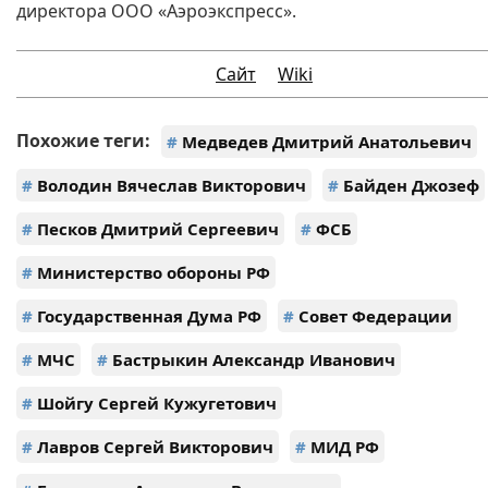
директора ООО «Аэроэкспресс».
Сайт
Wiki
Похожие теги:
#
Медведев Дмитрий Анатольевич
#
Володин Вячеслав Викторович
#
Байден Джозеф
#
Песков Дмитрий Сергеевич
#
ФСБ
#
Министерство обороны РФ
#
Государственная Дума РФ
#
Совет Федерации
#
МЧС
#
Бастрыкин Александр Иванович
#
Шойгу Сергей Кужугетович
#
Лавров Сергей Викторович
#
МИД РФ