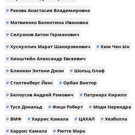
#
Ракова Анастасия Владимировна
#
Матвиенко Валентина Ивановна
#
Силуанов Антон Германович
#
Хуснуллин Марат Шакирзянович
#
Ким Чен Ын
#
Хинштейн Александр Евсеевич
#
Блинкен Энтони Джон
#
Шольц Олаф
#
Столтенберг Йенс
#
Орбан Виктор
#
Белоусов Андрей Рэмович
#
Патриарх Кирилл
#
Туск Дональд
#
Фицо Роберт
#
Моди Нарендра
#
ВМФ
#
Харрис Камала
#
ЦАХАЛ
#
Хезболла
#
Харрис Камала
#
Рютте Марк