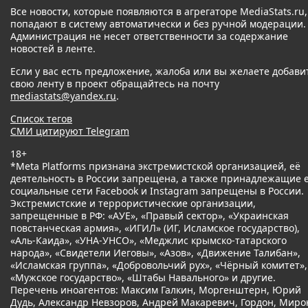
Все новости, которые появляются в агрегаторе MediaStats.ru,
попадают в систему автоматически и без ручной модерации.
Администрация не несет ответственности за содержание
новостей в ленте.
Если у вас есть предложение, жалоба или вы желаете добави
свою ленту в проект обращайтесь на почту
mediastats@yandex.ru
.
Список тегов
СМИ цитируют Telegram
18+
*Meta Platforms признана экстремистской организацией, её
деятельность в России запрещена, а также принадлежащие 
социальные сети Facebook и Instagram запрещены в России.
Экстремистские и террористические организации,
запрещенные в РФ: «АУЕ», «Правый сектор», «Украинская
повстанческая армия», «ИГИЛ» (ИГ, Исламское государство),
«Аль-Каида», «УНА-УНСО», «Меджлис крымско-татарского
народа», «Свидетели Иеговы», «Азов», «Движение Талибан»,
«Исламская группа», «Добровольчий рух», «Чёрный комитет»,
«Мужское государство», «Штабы Навального» и другие.
Перечень иноагентов: Максим Галкин, Моргенштерн, Юрий
Дудь, Александр Невзоров, Андрей Макаревич, Гордон, Миро