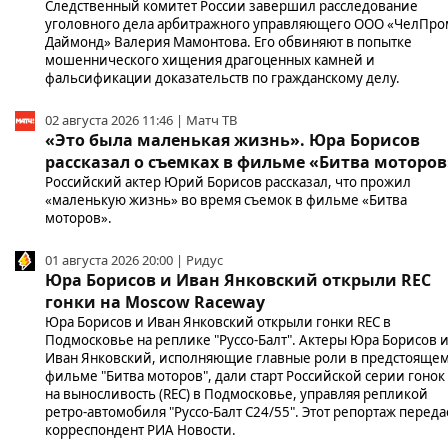
Следственный комитет России завершил расследование
уголовного дела арбитражного управляющего ООО «ЧелПро
Даймонд» Валерия Мамонтова. Его обвиняют в попытке
мошеннического хищения драгоценных камней и
фальсификации доказательств по гражданскому делу.
02 августа 2026 11:46 | Матч ТВ
«Это была маленькая жизнь». Юра Борисов
рассказал о съемках в фильме «Битва моторов
Российский актер Юрий Борисов рассказал, что прожил
«маленькую жизнь» во время съемок в фильме «Битва
моторов».
01 августа 2026 20:00 | Ридус
Юра Борисов и Иван Янковский открыли REC
гонки на Moscow Raceway
Юра Борисов и Иван Янковский открыли гонки REC в
Подмосковье на реплике "Руссо-Балт". Актеры Юра Борисов 
Иван Янковский, исполняющие главные роли в предстояще
фильме "Битва моторов", дали старт Российской серии гонок
на выносливость (REC) в Подмосковье, управляя репликой
ретро-автомобиля "Руссо-Балт С24/55". Этот репортаж переда
корреспондент РИА Новости.