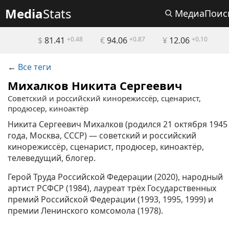
Media
Stats
МедиаПоис
$
81.41
+0.48
€
94.06
+0.87
¥
12.06
+0.10
←
Все теги
Михалков Никита Сергеевич
Советский и российский кинорежиссёр, сценарист,
продюсер, киноактёр
Никита Сергеевич Михалков (родился 21 октября 1945
года, Москва, СССР) — советский и российский
кинорежиссёр, сценарист, продюсер, киноактёр,
телеведущий, блогер.
Герой Труда Российской Федерации (2020), народный
артист РСФСР (1984), лауреат трёх Государственных
премий Российской Федерации (1993, 1995, 1999) и
премии Ленинского комсомола (1978).