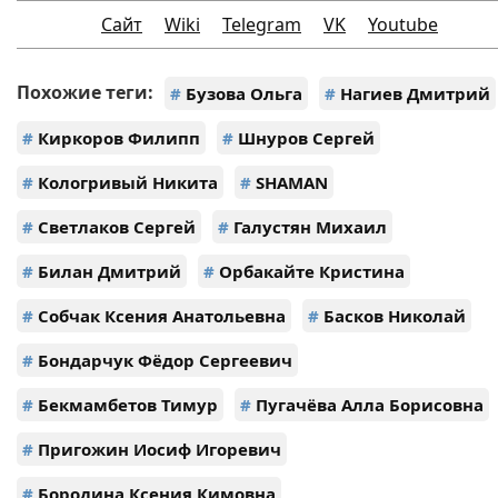
Сайт
Wiki
Telegram
VK
Youtube
Похожие теги:
#
Бузова Ольга
#
Нагиев Дмитрий
#
Киркоров Филипп
#
Шнуров Сергей
#
Кологривый Никита
#
SHAMAN
#
Светлаков Сергей
#
Галустян Михаил
#
Билан Дмитрий
#
Орбакайте Кристина
#
Собчак Ксения Анатольевна
#
Басков Николай
#
Бондарчук Фёдор Сергеевич
#
Бекмамбетов Тимур
#
Пугачёва Алла Борисовна
#
Пригожин Иосиф Игоревич
#
Бородина Ксения Кимовна