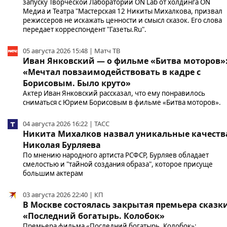
запуску Творческой Лаборатории ON Lab от холдинга ON
Медиа и Театра "Мастерская 12 Никиты Михалкова, призвал
режиссеров не искажать ценности и смысл сказок. Его слова
передает корреспондент "Газеты.Ru".
05 августа 2026 15:48 | Матч ТВ
Иван Янковский — о фильме «Битва моторов»
«Мечтал повзаимодействовать в кадре с
Борисовым. Было круто»
Актер Иван Янковский рассказал, что ему понравилось
сниматься с Юрием Борисовым в фильме «Битва моторов».
04 августа 2026 16:22 | ТАСС
Никита Михалков назвал уникальные качеств
Николая Бурляева
По мнению народного артиста РСФСР, Бурляев обладает
смелостью и "тайной создания образа", которое присуще
большим актерам
03 августа 2026 22:40 | КП
В Москве состоялась закрытая премьера сказк
«Последний богатырь. Колобок»
Премьера фильма «Последний богатырь. Колобок»: