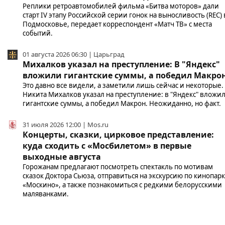
Реплики ретроавтомобилей фильма «Битва моторов» дали
старт IV этапу Российской серии гонок на выносливость (REC) 
Подмосковье, передает корреспондент «Матч ТВ» с места
событий.
01 августа 2026 06:30 | Царьград
Михалков указал на преступление: В "Яндекс"
вложили гигантские суммы, а победил Макро
Это давно все видели, а заметили лишь сейчас и некоторые.
Никита Михалков указал на преступление: в "Яндекс" вложи
гигантские суммы, а победил Макрон. Неожиданно, но факт.
31 июля 2026 12:00 | Mos.ru
Концерты, сказки, цирковое представление:
куда сходить с «Мосбилетом» в первые
выходные августа
Горожанам предлагают посмотреть спектакль по мотивам
сказок Доктора Сьюза, отправиться на экскурсию по кинопар
«Москино», а также познакомиться с редкими белорусскими
маляванками.