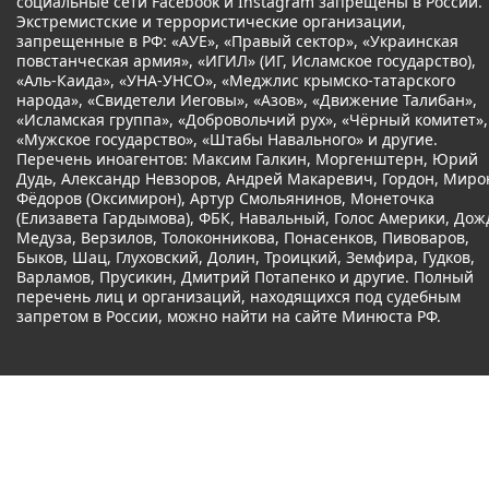
социальные сети Facebook и Instagram запрещены в России.
Экстремистские и террористические организации,
запрещенные в РФ: «АУЕ», «Правый сектор», «Украинская
повстанческая армия», «ИГИЛ» (ИГ, Исламское государство),
«Аль-Каида», «УНА-УНСО», «Меджлис крымско-татарского
народа», «Свидетели Иеговы», «Азов», «Движение Талибан»,
«Исламская группа», «Добровольчий рух», «Чёрный комитет»,
«Мужское государство», «Штабы Навального» и другие.
Перечень иноагентов: Максим Галкин, Моргенштерн, Юрий
Дудь, Александр Невзоров, Андрей Макаревич, Гордон, Миро
Фёдоров (Оксимирон), Артур Смольянинов, Монеточка
(Елизавета Гардымова), ФБК, Навальный, Голос Америки, Дож
Медуза, Верзилов, Толоконникова, Понасенков, Пивоваров,
Быков, Шац, Глуховский, Долин, Троицкий, Земфира, Гудков,
Варламов, Прусикин, Дмитрий Потапенко и другие. Полный
перечень лиц и организаций, находящихся под судебным
запретом в России, можно найти на сайте Минюста РФ.