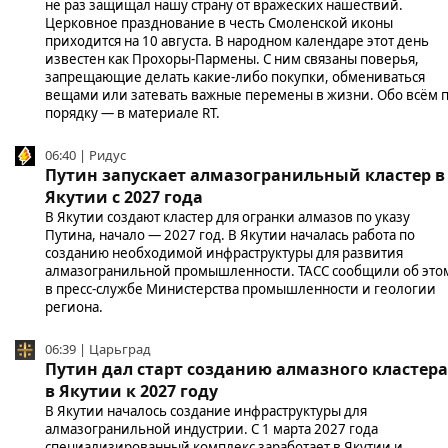
не раз защищал нашу страну от вражеских нашествий.
Церковное празднование в честь Смоленской иконы
приходится на 10 августа. В народном календаре этот день
известен как Прохоры-Пармены. С ним связаны поверья,
запрещающие делать какие-либо покупки, обмениваться
вещами или затевать важные перемены в жизни. Обо всём 
порядку — в материале RT.
06:40 | Ридус
Путин запускает алмазогранильный кластер в
Якутии с 2027 года
В Якутии создают кластер для огранки алмазов по указу
Путина, начало — 2027 год. В Якутии началась работа по
созданию необходимой инфраструктуры для развития
алмазогранильной промышленности. ТАСС сообщили об это
в пресс-службе Министерства промышленности и геологии
региона.
06:39 | Царьград
Путин дал старт созданию алмазного кластера
в Якутии к 2027 году
В Якутии началось создание инфраструктуры для
алмазогранильной индустрии. С 1 марта 2027 года
специализированный комплекс заработает в Якутии и