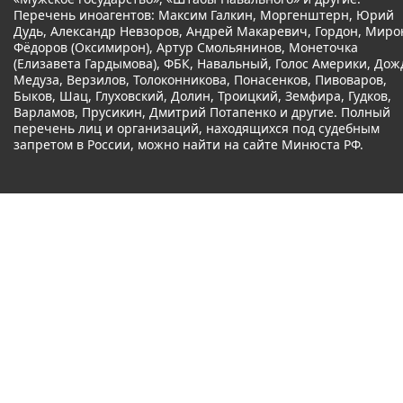
Перечень иноагентов: Максим Галкин, Моргенштерн, Юрий
Дудь, Александр Невзоров, Андрей Макаревич, Гордон, Миро
Фёдоров (Оксимирон), Артур Смольянинов, Монеточка
(Елизавета Гардымова), ФБК, Навальный, Голос Америки, Дож
Медуза, Верзилов, Толоконникова, Понасенков, Пивоваров,
Быков, Шац, Глуховский, Долин, Троицкий, Земфира, Гудков,
Варламов, Прусикин, Дмитрий Потапенко и другие. Полный
перечень лиц и организаций, находящихся под судебным
запретом в России, можно найти на сайте Минюста РФ.