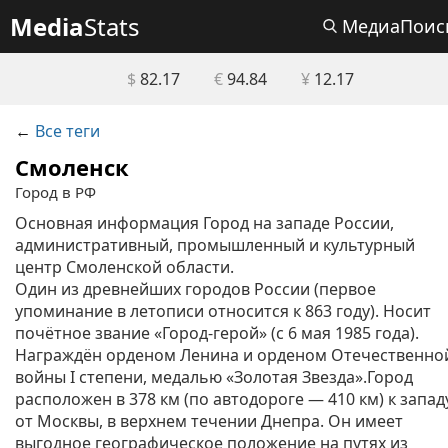
Media
Stats
МедиаПоис
$
82.17
€
94.84
¥
12.17
←
Все теги
Смоленск
Город в РФ
Основная информация Город на западе России,
административный, промышленный и культурный
центр Смоленской области.
Один из древнейших городов России (первое
упоминание в летописи относится к 863 году). Носит
почётное звание «Город-герой» (с 6 мая 1985 года).
Награждён орденом Ленина и орденом Отечественно
войны I степени, медалью «Золотая Звезда».Город
расположен в 378 км (по автодороге — 410 км) к запад
от Москвы, в верхнем течении Днепра. Он имеет
выгодное географическое положение на путях из