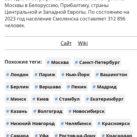
Москвы в Белоруссию, Прибалтику, страны
Центральной и Западной Европы. По состоянию на
2023 год население Смоленска составляет 312 896
человек.
Сайт
Wiki
Похожие теги:
#
Москва
#
Санкт-Петербург
#
Лондон
#
Париж
#
Нью-Йорк
#
Вашингтон
#
Берлин
#
Варшава
#
Пекин
#
Мадрид
#
Минск
#
Киев
#
Стамбул
#
Екатеринбург
#
Казань
#
Волгоград
#
Новосибирск
#
Нижний Новгород
#
Челябинск
#
Красноярск
#
Самара
#
Уфа
#
Ростов-на-Дону
#
Краснодар