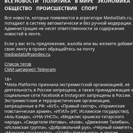
ВСЕ НОВОСТИ
ПОЛИТИКА
В МИРЕ
ЭКОНОМИКА
ОБЩЕСТВО
ПРОИСШЕСТВИЯ
СПОРТ
Все новости, которые появляются в агрегаторе MediaStats.ru,
попадают в систему автоматически и без ручной модерации.
Администрация не несет ответственности за содержание
новостей в ленте.
Если у вас есть предложение, жалоба или вы желаете добави
свою ленту в проект обращайтесь на почту
mediastats@yandex.ru
.
Список тегов
СМИ цитируют Telegram
18+
*Meta Platforms признана экстремистской организацией, её
деятельность в России запрещена, а также принадлежащие 
социальные сети Facebook и Instagram запрещены в России.
Экстремистские и террористические организации,
запрещенные в РФ: «АУЕ», «Правый сектор», «Украинская
повстанческая армия», «ИГИЛ» (ИГ, Исламское государство),
«Аль-Каида», «УНА-УНСО», «Меджлис крымско-татарского
народа», «Свидетели Иеговы», «Азов», «Движение Талибан»,
«Исламская группа», «Добровольчий рух», «Чёрный комитет»,
«Мужское государство», «Штабы Навального» и другие.