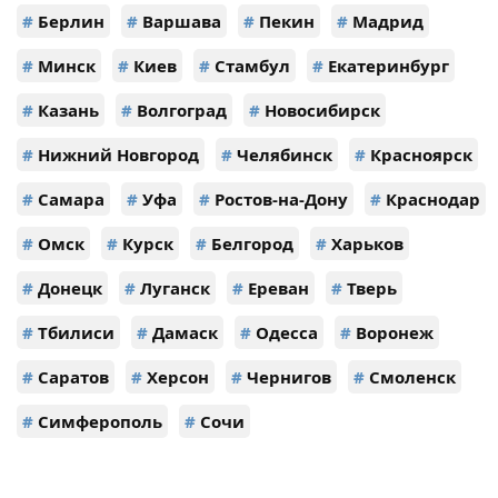
#
Берлин
#
Варшава
#
Пекин
#
Мадрид
#
Минск
#
Киев
#
Стамбул
#
Екатеринбург
#
Казань
#
Волгоград
#
Новосибирск
#
Нижний Новгород
#
Челябинск
#
Красноярск
#
Самара
#
Уфа
#
Ростов-на-Дону
#
Краснодар
#
Омск
#
Курск
#
Белгород
#
Харьков
#
Донецк
#
Луганск
#
Ереван
#
Тверь
#
Тбилиси
#
Дамаск
#
Одесса
#
Воронеж
#
Саратов
#
Херсон
#
Чернигов
#
Смоленск
#
Симферополь
#
Сочи