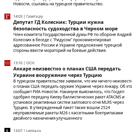
Новости, ссылаясь на турецкое правительство.
14:03 | Газета.ру
Депутат ГД Колесник: Турции нужна
безопасность судоходства в Черном море
Член комитета Государственной думы РФ по обороне Андрей
Колесник в беседе с "Ридусом" прокомментировал
адресованное России и Украине предложение турецкой
стороны ввести мораторий на боевые действия.
13:16 | ОСН
Анкаре неизвестно о планах США передать
Украине вооружение через Турцию
В турецком правительстве заявили, что им ничего неизвест
о планах США передать оружие Украине через Анкару. Об эт
сообщает РИА Новости. Накануне выяснилось, что Госдеп
одобрил передачу Киеву баллистических ракет ATACMS и
установок реактивных систем залпового огня MLRS через
Турцию. В утвержденный пакет также вошли 2524
неуправляемые ракеты M26 с кассетными боеприпасами
двойного назначения улучшенного
13:07 | Lenta.ru