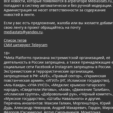
Все новости, которые появляются в агрегаторе MediaStats.ru,
попадают в систему автоматически и без ручной модерации.
Администрация не несет ответственности за содержание
новостей в ленте.
Если у вас есть предложение, жалоба или вы желаете добави
свою ленту в проект обращайтесь на почту
mediastats@yandex.ru
.
Список тегов
СМИ цитируют Telegram
18+
*Meta Platforms признана экстремистской организацией, её
деятельность в России запрещена, а также принадлежащие 
социальные сети Facebook и Instagram запрещены в России.
Экстремистские и террористические организации,
запрещенные в РФ: «АУЕ», «Правый сектор», «Украинская
повстанческая армия», «ИГИЛ» (ИГ, Исламское государство),
«Аль-Каида», «УНА-УНСО», «Меджлис крымско-татарского
народа», «Свидетели Иеговы», «Азов», «Движение Талибан»,
«Исламская группа», «Добровольчий рух», «Чёрный комитет»,
«Мужское государство», «Штабы Навального» и другие.
Перечень иноагентов: Максим Галкин, Моргенштерн, Юрий
Дудь, Александр Невзоров, Андрей Макаревич, Гордон, Миро
Фёдоров (Оксимирон), Артур Смольянинов, Монеточка