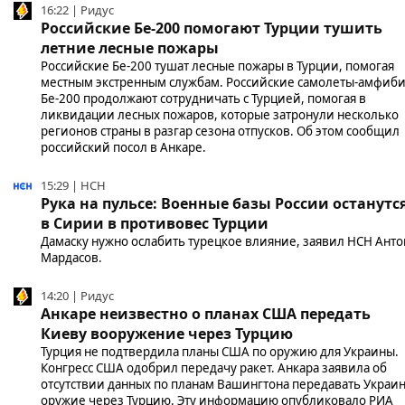
16:22 | Ридус
Российские Бе-200 помогают Турции тушить
летние лесные пожары
Российские Бе-200 тушат лесные пожары в Турции, помогая
местным экстренным службам. Российские самолеты-амфиб
Бе-200 продолжают сотрудничать с Турцией, помогая в
ликвидации лесных пожаров, которые затронули несколько
регионов страны в разгар сезона отпусков. Об этом сообщил
российский посол в Анкаре.
15:29 | НСН
Рука на пульсе: Военные базы России останутс
в Сирии в противовес Турции
Дамаску нужно ослабить турецкое влияние, заявил НСН Анто
Мардасов.
14:20 | Ридус
Анкаре неизвестно о планах США передать
Киеву вооружение через Турцию
Турция не подтвердила планы США по оружию для Украины.
Конгресс США одобрил передачу ракет. Анкара заявила об
отсутствии данных по планам Вашингтона передавать Украи
оружие через Турцию. Эту информацию опубликовало РИА