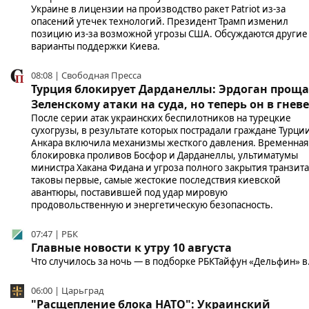
Украине в лицензии на производство ракет Patriot из-за
опасений утечек технологий. Президент Трамп изменил
позицию из-за возможной угрозы США. Обсуждаются другие
варианты поддержки Киева.
08:08 | Свободная Пресса
Турция блокирует Дарданеллы: Эрдоган прощ
Зеленскому атаки на суда, но теперь он в гневе
После серии атак украинских беспилотников на турецкие
сухогрузы, в результате которых пострадали граждане Турци
Анкара включила механизмы жесткого давления. Временная
блокировка проливов Босфор и Дарданеллы, ультиматумы
министра Хакана Фидана и угроза полного закрытия транзита
таковы первые, самые жестокие последствия киевской
авантюры, поставившей под удар мировую
продовольственную и энергетическую безопасность.
07:47 | РБК
Главные новости к утру 10 августа
Что случилось за ночь — в подборке РБКТайфун «Дельфин» в.
06:00 | Царьград
"Расщепление блока НАТО": Украинский