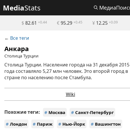
Media
Stats
МедиаПоис
$
82.61
+0.44
€
95.29
+0.45
¥
12.25
+0.09
←
Все теги
Анкара
Столица Турции
Столица Турции. Население города на 31 декабря 2015
года составляло 5,27 млн человек. Это второй город в
стране по населению после Стамбула.
Wiki
Похожие теги:
#
Москва
#
Санкт-Петербург
#
Лондон
#
Париж
#
Нью-Йорк
#
Вашингтон