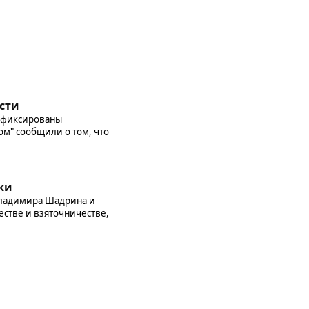
сти
зафиксированы
ом" сообщили о том, что
ки
Владимира Шадрина и
стве и взяточничестве,