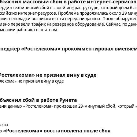
бъяснил массовый сбой в работе интернет-сервисов
рдил технический сбой в своей инфраструктуре, который днем 6 ав
оссийских интернет-ресурсов. Проблема продолжалась около 29 мину
нии, неполадки возникли в сети передачи данных. После обнаруж
ивно перевели трафик на резервное оборудование. Сейчас, по данн
омпании работают в штатном
u
неджер «Ростелекома» прокомментировал вменяем
Ростелекома» не признал вину в суде
лекома» не признал вину в суде
бъяснил сбой в работе Рунета
дачи данных «Ростелекома» произошел 29-минутный сбой, который «
сква
в «Ростелекома» восстановлена после сбоя