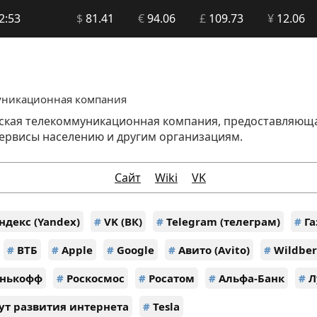
2:53
$
81.41
€
94.06
£
109.73
¥
12.06
уникационная компания
йская телекоммуникационная компания, предоставляющая
сервисы населению и другим организациям.
Сайт
Wiki
VK
ндекс (Yandex)
#
VK (ВК)
#
Telegram (телеграм)
#
Га
#
ВТБ
#
Apple
#
Google
#
Авито (Avito)
#
Wildber
нькофф
#
Роскосмос
#
Росатом
#
Альфа-Банк
#
Л
ут развития интернета
#
Tesla