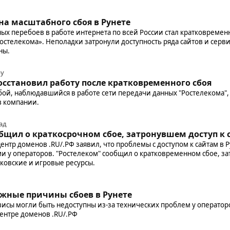
а масштабного сбоя в Рунете
х перебоев в работе интернета по всей России стал кратковременн
остелекома». Неполадки затронули доступность ряда сайтов и серви
ны.
ру
осстановил работу после кратковременного сбоя
ой, наблюдавшийся в работе сети передачи данных "Ростелекома", 
в компании.
ад
бщил о краткосрочном сбое, затронувшем доступ к
тр доменов .RU/.РФ заявил, что проблемы с доступом к сайтам в Р
и у операторов. "Ростелеком" сообщил о кратковременном сбое, за
нковские и игровые ресурсы.
жные причины сбоев в Рунете
висы могли быть недоступны из-за технических проблем у оператор
ентре доменов .RU/.РФ