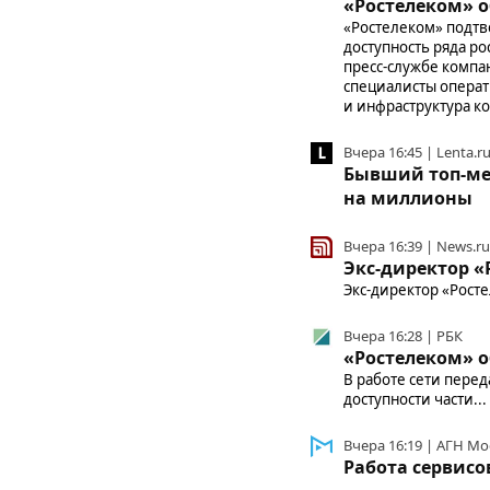
«Ростелеком» о
«Ростелеком» подтве
доступность ряда р
пресс-службе компа
специалисты операт
и инфраструктура к
Вчера 16:45 | Lenta.r
Бывший топ-ме
на миллионы
Вчера 16:39 | News.ru
Экс-директор «
Экс-директор «Росте
Вчера 16:28 | РБК
«Ростелеком» о
В работе сети пере
доступности части...
Вчера 16:19 | АГН Мо
Работа сервисо