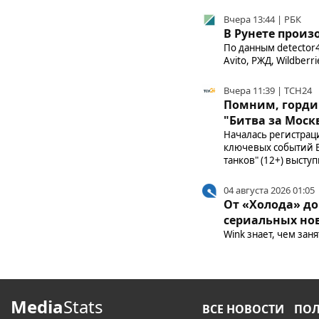
Вчера 13:44 | РБК
В Рунете прои
По данным detector4
Avito, РЖД, Wildberri
Вчера 11:39 | ТСН24
Помним, гордим
"Битва за Моск
Началась регистраци
ключевых событий В
танков" (12+) высту
04 августа 2026 01:05
От «Холода» до
сериальных но
Wink знает, чем заня
Media
Stats
ВСЕ НОВОСТИ
ПО