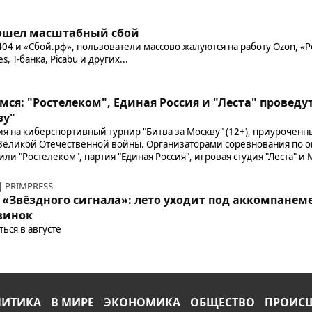
зошел масштабный сбой
04 и «Сбой.рф», пользователи массово жалуются на работу Ozon, «Р
es, Т-банка, Picabu и других...
ся: "Ростелеком", Единая Россия и "Леста" проведу
ву"
я на киберспортивный турнир "Битва за Москву" (12+), приуроченн
еликой Отечественной войны. Организаторами соревнования по о
пили "Ростелеком", партия "Единая Россия", игровая студия "Леста" 
 | PRIMPRESS
 «Звёздного сигнала»: лето уходит под аккомпанеме
винок
ться в августе
ЛИТИКА
В МИРЕ
ЭКОНОМИКА
ОБЩЕСТВО
ПРОИС