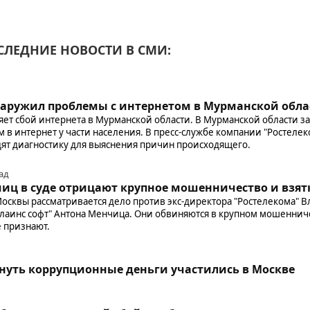
СЛЕДНИЕ НОВОСТИ В СМИ:
наружил проблемы с интернетом в Мурманской обла
няет сбой интернета в Мурманской области. В Мурманской области 
 в интернет у части населения. В пресс-службе компании "Ростелек
ят диагностику для выяснения причин происходящего.
ад
иц в суде отрицают крупное мошенничество и взят
осквы рассматривается дело против экс-директора "Ростелекома" 
лаинс софт" Антона Менчица. Они обвиняются в крупном мошенниче
е признают.
u
нуть коррупционные деньги участились в Москве