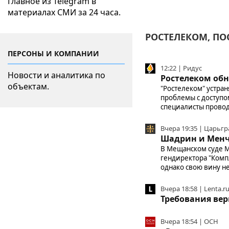
Главное из Telegram в
материалах СМИ за 24 часа.
РОСТЕЛЕКОМ, ПО
ПЕРСОНЫ И КОМПАНИИ
12:22 | Ридус
Новости и аналитика по
Ростелеком об
объектам.
"Ростелеком" устра
проблемы с доступом
специалисты провод
Вчера 19:35 | Царьгр
Шадрин и Менч
В Мещанском суде М
гендиректора "Комп
однако свою вину н
Вчера 18:58 | Lenta.r
Требования вер
Вчера 18:54 | ОСН