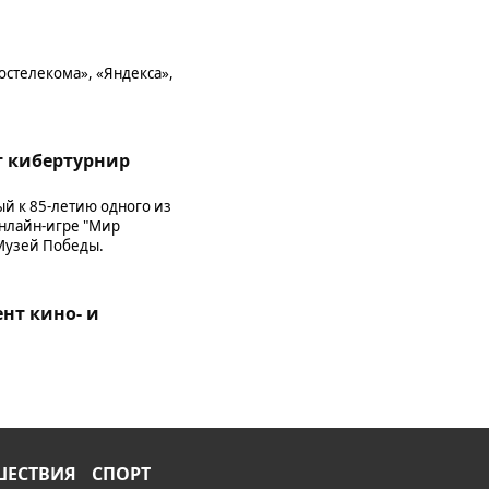
остелекома», «Яндекса»,
т кибертурнир
ый к 85-летию одного из
нлайн-игре "Мир
и Музей Победы.
нт кино- и
ШЕСТВИЯ
СПОРТ