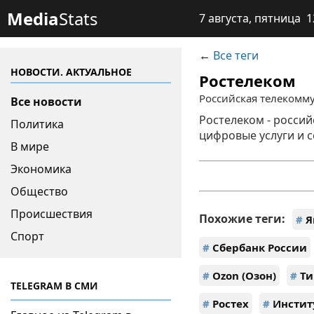
Media
Stats
7 августа, пятница 1
←
Все теги
НОВОСТИ. АКТУАЛЬНОЕ
Ростелеком
Российская телекомм
Все новости
Ростелеком - росси
Политика
цифровые услуги и 
В мире
Экономика
Общество
Происшествия
Похожие теги:
#
Я
Спорт
#
Сбербанк России
#
Ozon (Озон)
#
Ти
TELEGRAM В СМИ
#
Ростех
#
Инстит