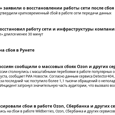
» заявили о восстановлении работы сети после сбоя
дтвердили кратковременный сбой в работе сети передачи данных
осстановил работу сети и инфраструктуры компании
е» длился менее 30 минут
u
а сбоя в Рунете
оссиян сообщили о массовых сбоях Ozon и других се
ссии столкнулись с масштабными перебоями в работе популярных 
вгуста, сообщает РИА Новости. Согласно данным сервиса Detector40
 за последний час поступило более 1,1 тысячи обращений о неполад
 Инцидент затронул значительную часть аудитории, что вызвало в
сировали сбои в работе Ozon, Сбербанка и других с
сь на сбои в работе Wildberries, Ozon, Сбербанка и других сервисов