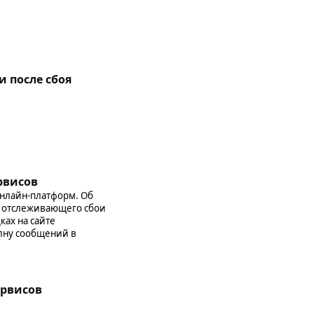
 после сбоя
рвисов
онлайн-платформ. Об
4, отслеживающего сбои
ках на сайте
олну сообщений в
ервисов