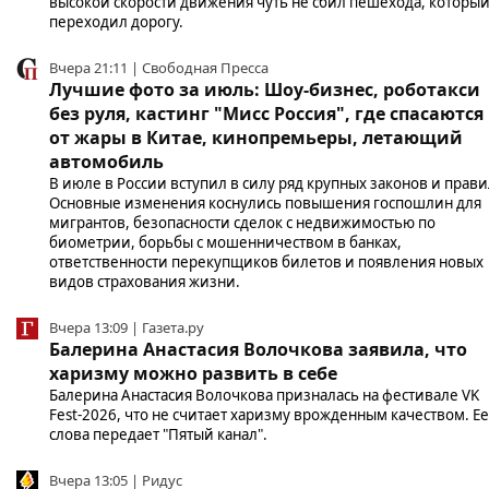
высокой скорости движения чуть не сбил пешехода, которы
переходил дорогу.
Вчера 21:11 | Свободная Пресса
Лучшие фото за июль: Шоу-бизнес, роботакси
без руля, кастинг "Мисс Россия", где спасаются
от жары в Китае, кинопремьеры, летающий
автомобиль
В июле в России вступил в силу ряд крупных законов и прави
Основные изменения коснулись повышения госпошлин для
мигрантов, безопасности сделок с недвижимостью по
биометрии, борьбы с мошенничеством в банках,
ответственности перекупщиков билетов и появления новых
видов страхования жизни.
Вчера 13:09 | Газета.ру
Балерина Анастасия Волочкова заявила, что
харизму можно развить в себе
Балерина Анастасия Волочкова призналась на фестивале VK
Fest-2026, что не считает харизму врожденным качеством. Ее
слова передает "Пятый канал".
Вчера 13:05 | Ридус