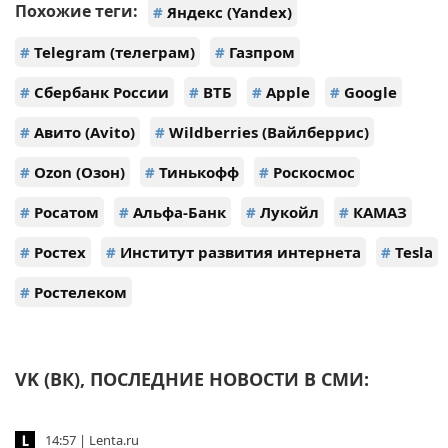
Похожие теги:
#
Яндекс (Yandex)
#
Telegram (телеграм)
#
Газпром
#
Сбербанк России
#
ВТБ
#
Apple
#
Google
#
Авито (Avito)
#
Wildberries (Вайлберрис)
#
Ozon (Озон)
#
Тинькофф
#
Роскосмос
#
Росатом
#
Альфа-Банк
#
Лукойл
#
КАМАЗ
#
Ростех
#
Институт развития интернета
#
Tesla
#
Ростелеком
VK (ВК), ПОСЛЕДНИЕ НОВОСТИ В СМИ:
14:57 | Lenta.ru