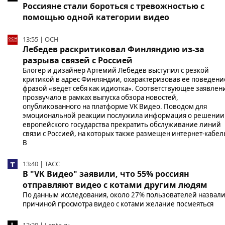
Россияне стали бороться с тревожностью с
помощью одной категории видео
13:55 | ОСН
Лебедев раскритиковал Финляндию из-за
разрыва связей с Россией
Блогер и дизайнер Артемий Лебедев выступил с резкой
критикой в адрес Финляндии, охарактеризовав ее поведени
фразой «ведет себя как идиотка». Соответствующее заявлен
прозвучало в рамках выпуска обзора новостей,
опубликованного на платформе VK Видео. Поводом для
эмоциональной реакции послужила информация о решении
европейского государства прекратить обслуживание линий
связи с Россией, на которых также размещен интернет-кабел
В
13:40 | ТАСС
В "VK Видео" заявили, что 55% россиян
отправляют видео с котами другим людям
По данным исследования, около 27% пользователей назвал
причиной просмотра видео с котами желание посмеяться
13:29 | Lenta.ru