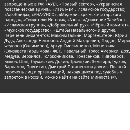
запрещенные в РФ: «АУЕ», «Правый сектор», «Украинская
повстанческая армия», «ИГИЛ» (ИГ, Исламское государство),
«Аль-Каида», «УНА-УНСО», «Меджлис крымско-татарского
народа», «Свидетели Иеговы», «Азов», «Движение Талибан»,
«Исламская группа», «Добровольчий рух», «Чёрный комитет»,
«Мужское государство», «Штабы Навального» и другие.
Перечень иноагентов: Максим Галкин, Моргенштерн, Юрий
Дудь, Александр Невзоров, Андрей Макаревич, Гордон, Миро
Фёдоров (Оксимирон), Артур Смольянинов, Монеточка
(Елизавета Гардымова), ФБК, Навальный, Голос Америки, Дож
Медуза, Верзилов, Толоконникова, Понасенков, Пивоваров,
Быков, Шац, Глуховский, Долин, Троицкий, Земфира, Гудков,
Варламов, Прусикин, Дмитрий Потапенко и другие. Полный
перечень лиц и организаций, находящихся под судебным
запретом в России, можно найти на сайте Минюста РФ.