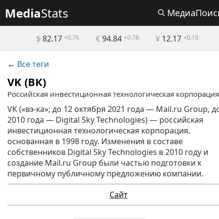
Media
Stats
МедиаПоис
$
82.17
+0.76
€
94.84
+0.78
¥
12.17
+0.10
←
Все теги
VK (ВК)
Российская инвестиционная технологическая корпорация
VK («вэ-ка»; до 12 октября 2021 года — Mail.ru Group, д
2010 года — Digital Sky Technologies) — российская
инвестиционная технологическая корпорация,
основанная в 1998 году. Изменения в составе
собственников Digital Sky Technologies в 2010 году и
создание Mail.ru Group были частью подготовки к
первичному публичному предложению компании.
Сайт