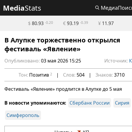
Media
Stats
МедиаПоис
$
80.93
-0.20
€
93.19
-0.39
¥
11.97
В Алупке торжественно открылся
фестиваль «Явление»
Опубликовано:
03 мая 2026 15:25
Источник:
Тон:
Позитив
2
|
Слов:
504
|
Знаков:
3710
Фестиваль «Явление» продлится в Алупке до 5 мая
В новости упоминаются:
Сбербанк России
Сирия
Симферополь