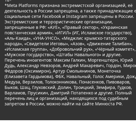
*Meta Platforms признана экстремистской организацией, её
деятельность в России запрещена, а также принадлежащие 
социальные сети Facebook и Instagram запрещены в России.
Экстремистские и террористические организации,
запрещенные в РФ: «АУЕ», «Правый сектор», «Украинская
повстанческая армия», «ИГИЛ» (ИГ, Исламское государство),
«Аль-Каида», «УНА-УНСО», «Меджлис крымско-татарского
народа», «Свидетели Иеговы», «Азов», «Движение Талибан»,
«Исламская группа», «Добровольчий рух», «Чёрный комитет»,
«Мужское государство», «Штабы Навального» и другие.
Перечень иноагентов: Максим Галкин, Моргенштерн, Юрий
Дудь, Александр Невзоров, Андрей Макаревич, Гордон, Миро
Фёдоров (Оксимирон), Артур Смольянинов, Монеточка
(Елизавета Гардымова), ФБК, Навальный, Голос Америки, Дож
Медуза, Верзилов, Толоконникова, Понасенков, Пивоваров,
Быков, Шац, Глуховский, Долин, Троицкий, Земфира, Гудков,
Варламов, Прусикин, Дмитрий Потапенко и другие. Полный
перечень лиц и организаций, находящихся под судебным
запретом в России, можно найти на сайте Минюста РФ.