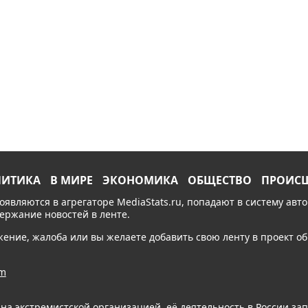
ЛИТИКА
В МИРЕ
ЭКОНОМИКА
ОБЩЕСТВО
ПРОИС
появляются в агрегаторе MediaStats.ru, попадают в систему ав
держание новостей в ленте.
ожение, жалоба или вы желаете добавить свою ленту в проект 
am
ана экстремистской организацией, её деятельность в России з