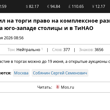
2:59
$
82.17
€
94.84
£
110.65
¥
12.17
ил на торги право на комплексное ра
а юго-западе столицы и в ТиНАО
я 2026 08:56
Тон:
Нейтрально
1
|
Слов:
377
|
Знаков:
3656
астие в торгах можно до 19 июня, а открытые аукционы 
ются:
Москва
Собянин Сергей Семенович
Читать:
Mos.ru