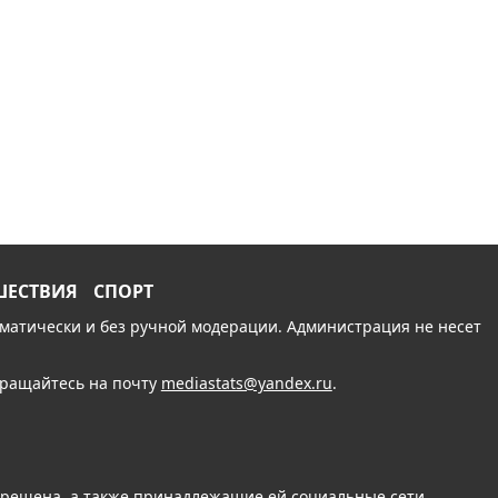
ШЕСТВИЯ
СПОРТ
томатически и без ручной модерации. Администрация не несет
обращайтесь на почту
mediastats@yandex.ru
.
апрещена, а также принадлежащие ей социальные сети