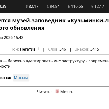
3:39
$
82.17
€
94.84
£
110.65
¥
12.17
ится музей-заповедник «Кузьминки-
ого обновления
я 2026 15:42
Тон:
Негатив
-1
|
Слов:
346
|
Знаков:
3415
та — бережно адаптировать инфраструктуру к современ
ности.
ются:
Москва
Читать:
Mos.ru