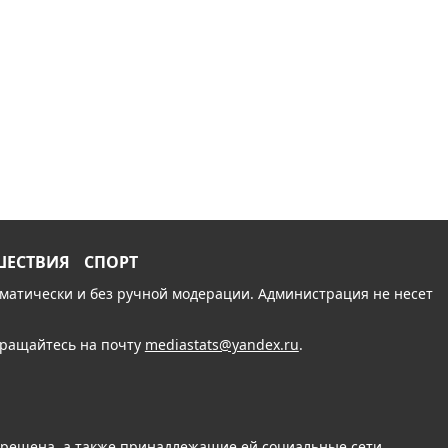
ШЕСТВИЯ
СПОРТ
томатически и без ручной модерации. Администрация не несет
обращайтесь на почту
mediastats@yandex.ru
.
апрещена, а также принадлежащие ей социальные сети