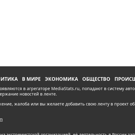
ЛИТИКА
В МИРЕ
ЭКОНОМИКА
ОБЩЕСТВО
ПРОИС
появляются в агрегаторе MediaStats.ru, попадают в систему ав
держание новостей в ленте.
ожение, жалоба или вы желаете добавить свою ленту в проект 
am
ана экстремистской организацией, её деятельность в России з