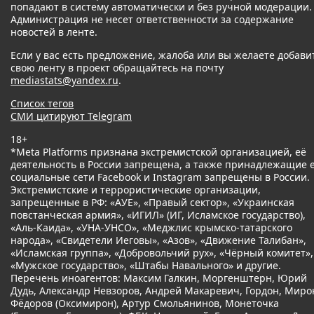
попадают в систему автоматически и без ручной модерации.
Администрация не несет ответственности за содержание
новостей в ленте.
Если у вас есть предложение, жалоба или вы желаете добави
свою ленту в проект обращайтесь на почту
mediastats@yandex.ru
.
Список тегов
СМИ цитируют Telegram
18+
*Meta Platforms признана экстремистской организацией, её
деятельность в России запрещена, а также принадлежащие 
социальные сети Facebook и Instagram запрещены в России.
Экстремистские и террористические организации,
запрещенные в РФ: «АУЕ», «Правый сектор», «Украинская
повстанческая армия», «ИГИЛ» (ИГ, Исламское государство),
«Аль-Каида», «УНА-УНСО», «Меджлис крымско-татарского
народа», «Свидетели Иеговы», «Азов», «Движение Талибан»,
«Исламская группа», «Добровольчий рух», «Чёрный комитет»,
«Мужское государство», «Штабы Навального» и другие.
Перечень иноагентов: Максим Галкин, Моргенштерн, Юрий
Дудь, Александр Невзоров, Андрей Макаревич, Гордон, Миро
Фёдоров (Оксимирон), Артур Смольянинов, Монеточка