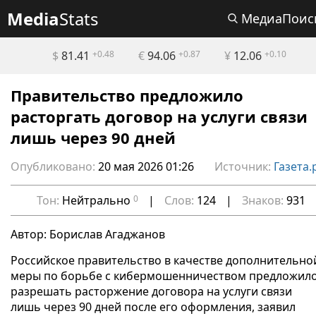
Media
Stats
МедиаПоис
$
81.41
+0.48
€
94.06
+0.87
¥
12.06
+0.10
Правительство предложило
расторгать договор на услуги связи
лишь через 90 дней
Опубликовано:
20 мая 2026 01:26
Источник:
Газета.
Тон:
Нейтрально
0
|
Слов:
124
|
Знаков:
931
Автор: Борислав Агаджанов
Российское правительство в качестве дополнительно
меры по борьбе с кибермошенничеством предложил
разрешать расторжение договора на услуги связи
лишь через 90 дней после его оформления, заявил