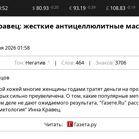
3:52
$
80.93
-0.20
€
93.19
-0.39
£
108.83
-0.19
равец: жесткие антицеллюлитные ма
я 2026 01:58
Тон:
Негатив
-1
|
Слов:
464
|
Знаков:
3706
нцов
ной кожей многие женщины годами тратят деньги на про
рых сильно преувеличена. О том, какие популярные ме
 деле не дают ожидаемого результата, "Газете.Ru" расс
метология" Инна Кравец.
Читать:
Газета.ру