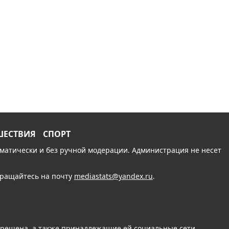
ШЕСТВИЯ
СПОРТ
томатически и без ручной модерации. Администрация не несет
обращайтесь на почту
mediastats@yandex.ru
.
апрещена, а также принадлежащие ей социальные сети