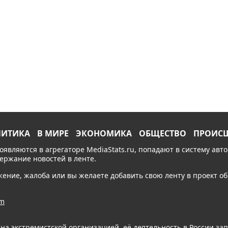
ЛИТИКА
В МИРЕ
ЭКОНОМИКА
ОБЩЕСТВО
ПРОИС
появляются в агрегаторе MediaStats.ru, попадают в систему ав
держание новостей в ленте.
ожение, жалоба или вы желаете добавить свою ленту в проект 
am
ана экстремистской организацией, её деятельность в России з