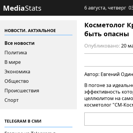
Media
Stats
6 августа, четверг 0
Косметолог К
НОВОСТИ. АКТУАЛЬНОЕ
быть опасны
Все новости
Опубликовано:
20 ма
Политика
В мире
Экономика
Автор: Евгений Оди
Общество
В погоне за идеаль
Происшествия
эффективность кото
целлюлитом на самом
Спорт
косметолог "СМ-Кос
TELEGRAM В СМИ