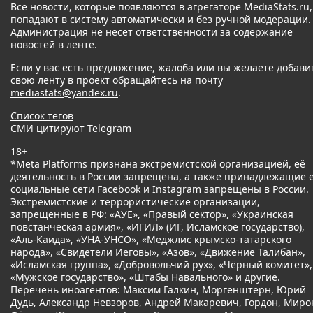
Все новости, которые появляются в агрегаторе MediaStats.ru,
попадают в систему автоматически и без ручной модерации.
Администрация не несет ответственности за содержание
новостей в ленте.
Если у вас есть предложение, жалоба или вы желаете добави
свою ленту в проект обращайтесь на почту
mediastats@yandex.ru
.
Список тегов
СМИ цитируют Telegram
18+
*Meta Platforms признана экстремистской организацией, её
деятельность в России запрещена, а также принадлежащие 
социальные сети Facebook и Instagram запрещены в России.
Экстремистские и террористические организации,
запрещенные в РФ: «АУЕ», «Правый сектор», «Украинская
повстанческая армия», «ИГИЛ» (ИГ, Исламское государство),
«Аль-Каида», «УНА-УНСО», «Меджлис крымско-татарского
народа», «Свидетели Иеговы», «Азов», «Движение Талибан»,
«Исламская группа», «Добровольчий рух», «Чёрный комитет»,
«Мужское государство», «Штабы Навального» и другие.
Перечень иноагентов: Максим Галкин, Моргенштерн, Юрий
Дудь, Александр Невзоров, Андрей Макаревич, Гордон, Миро