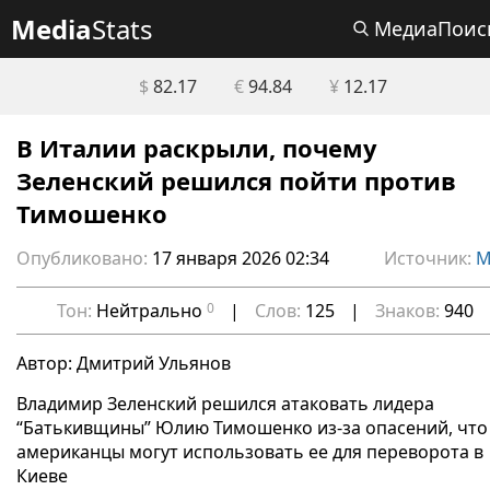
Media
Stats
МедиаПоис
$
82.17
€
94.84
¥
12.17
В Италии раскрыли, почему
Зеленский решился пойти против
Тимошенко
Опубликовано:
17 января 2026 02:34
Источник:
М
Тон:
Нейтрально
0
|
Слов:
125
|
Знаков:
940
Автор: Дмитрий Ульянов
Владимир Зеленский решился атаковать лидера
“Батькивщины” Юлию Тимошенко из-за опасений, что
американцы могут использовать ее для переворота в
Киеве