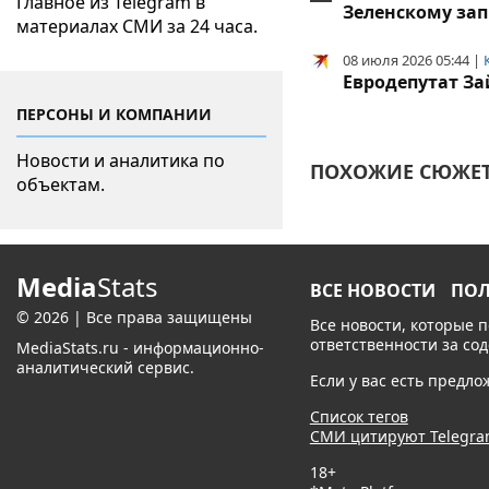
Главное из Telegram в
Зеленскому зап
материалах СМИ за 24 часа.
08 июля 2026 05:44 |
Евродепутат За
ПЕРСОНЫ И КОМПАНИИ
Новости и аналитика по
ПОХОЖИЕ СЮЖЕТ
объектам.
Media
Stats
ВСЕ НОВОСТИ
ПО
© 2026 | Все права защищены
Все новости, которые 
ответственности за со
MediaStats.ru - информационно-
аналитический сервис.
Если у вас есть предл
Список тегов
СМИ цитируют Telegr
18+