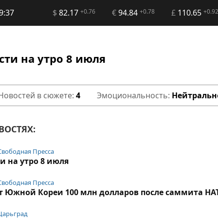
9:37
$
82.17
+0.76
€
94.84
+0.78
£
110.65
+0.9
сти на утро 8 июля
Новостей в сюжете:
4
Эмоциональность:
Нейтральн
ВОСТЯХ:
Свободная Пресса
и на утро 8 июля
Свободная Пресса
т Южной Кореи 100 млн долларов после саммита НА
Царьград