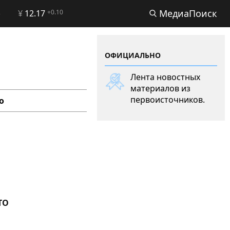
МедиаПоиск
2
¥
12.17
+0.10
ОФИЦИАЛЬНО
Лента новостных
материалов из
первоисточников.
о
ТО