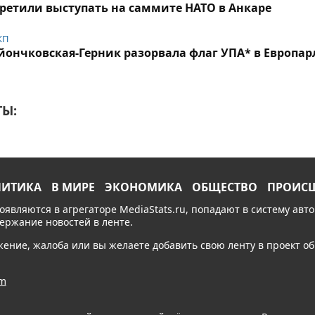
ретили выступать на саммите НАТО в Анкаре
КП
йончковская-Герник разорвала флаг УПА* в Европа
Ы:
ЛИТИКА
В МИРЕ
ЭКОНОМИКА
ОБЩЕСТВО
ПРОИС
появляются в агрегаторе MediaStats.ru, попадают в систему ав
держание новостей в ленте.
ожение, жалоба или вы желаете добавить свою ленту в проект 
am