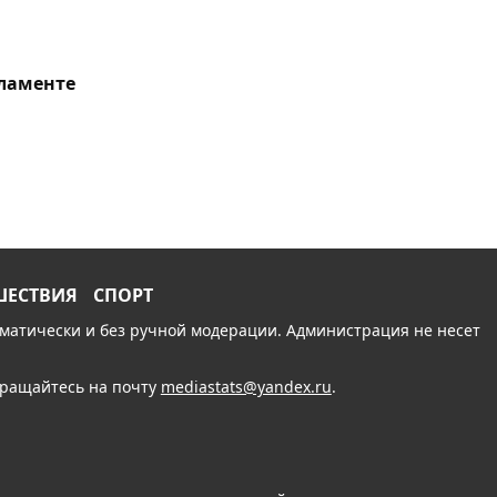
рламенте
ШЕСТВИЯ
СПОРТ
томатически и без ручной модерации. Администрация не несет
обращайтесь на почту
mediastats@yandex.ru
.