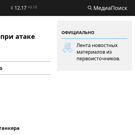
МедиаПоиск
2
¥
12.17
+0.10
ОФИЦИАЛЬНО
 при атаке
Лента новостных
материалов из
первоисточников.
о
 танкера