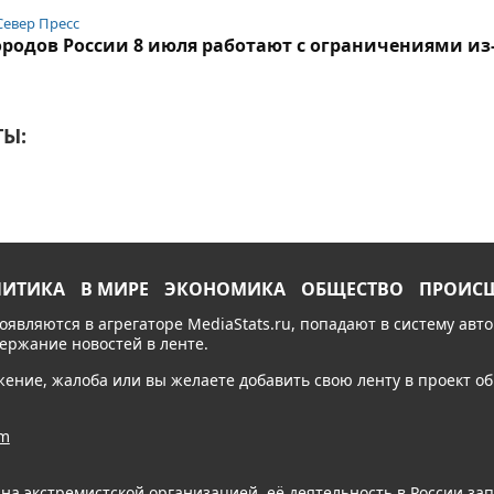
Север Пресс
ородов России 8 июля работают с ограничениями из
Ы:
ЛИТИКА
В МИРЕ
ЭКОНОМИКА
ОБЩЕСТВО
ПРОИС
появляются в агрегаторе MediaStats.ru, попадают в систему ав
держание новостей в ленте.
ожение, жалоба или вы желаете добавить свою ленту в проект 
am
ана экстремистской организацией, её деятельность в России з