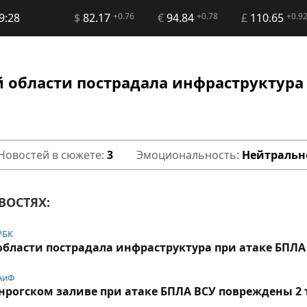
9:28
$
82.17
+0.76
€
94.84
+0.78
£
110.65
+0.9
й области пострадала инфраструктура
Новостей в сюжете:
3
Эмоциональность:
Нейтральн
ВОСТЯХ:
РБК
области пострадала инфраструктура при атаке БПЛА
АиФ
анрогском заливе при атаке БПЛА ВСУ повреждены 2