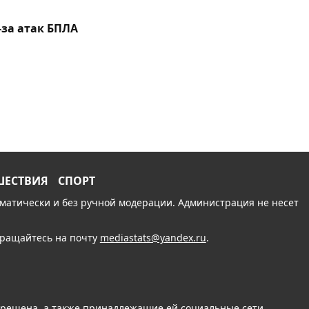
-за атак БПЛА
ШЕСТВИЯ
СПОРТ
томатически и без ручной модерации. Администрация не несет
обращайтесь на почту
mediastats@yandex.ru
.
апрещена, а также принадлежащие ей социальные сети