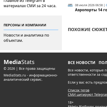
Главное из Telegram в
08 июля 2026 06:58 |
материалах СМИ за 24 часа.
Аэропорты 14 г
ПЕРСОНЫ И КОМПАНИИ
ПОХОЖИЕ СЮЖЕТ
Новости и аналитика по
объектам.
Media
Stats
ВСЕ НОВОСТИ
ПО
© 2026 | Все права защищены
Все новости, которые 
ответственности за со
MediaStats.ru - информационно-
аналитический сервис.
Если у вас есть предл
Список тегов
СМИ цитируют Telegr
18+
*Meta Platforms призн