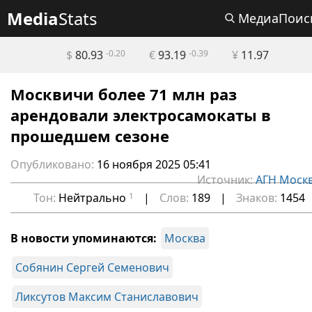
Media
Stats
МедиаПоис
$
80.93
-0.20
€
93.19
-0.39
¥
11.97
Москвичи более 71 млн раз
арендовали электросамокаты в
прошедшем сезоне
Опубликовано:
16 ноября 2025 05:41
Источник:
АГН Моск
Тон:
Нейтрально
1
|
Слов:
189
|
Знаков:
1454
В новости упоминаются:
Москва
Собянин Сергей Семенович
Ликсутов Максим Станиславович