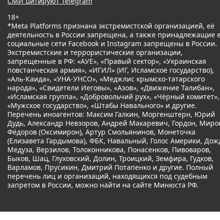
СМИ цитируют Telegram
18+
*Meta Platforms признана экстремистской организацией, её
деятельность в России запрещена, а также принадлежащие 
социальные сети Facebook и Instagram запрещены в России.
Экстремистские и террористические организации,
запрещенные в РФ: «АУЕ», «Правый сектор», «Украинская
повстанческая армия», «ИГИЛ» (ИГ, Исламское государство),
«Аль-Каида», «УНА-УНСО», «Меджлис крымско-татарского
народа», «Свидетели Иеговы», «Азов», «Движение Талибан»,
«Исламская группа», «Добровольчий рух», «Чёрный комитет»,
«Мужское государство», «Штабы Навального» и другие.
Перечень иноагентов: Максим Галкин, Моргенштерн, Юрий
Дудь, Александр Невзоров, Андрей Макаревич, Гордон, Миро
Фёдоров (Оксимирон), Артур Смольянинов, Монеточка
(Елизавета Гардымова), ФБК, Навальный, Голос Америки, Дож
Медуза, Верзилов, Толоконникова, Понасенков, Пивоваров,
Быков, Шац, Глуховский, Долин, Троицкий, Земфира, Гудков,
Варламов, Прусикин, Дмитрий Потапенко и другие. Полный
перечень лиц и организаций, находящихся под судебным
запретом в России, можно найти на сайте Минюста РФ.