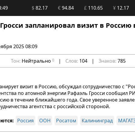
3:49
$
82.17
€
94.84
£
110.65
¥
12.17
 Гросси запланировал визит в Росси
оября 2025 08:09
Тон:
Нейтрально
0
|
Слов:
104
|
Знаков:
785
анирует визит в Россию, обсуждал сотрудничество с "Ро
нтства по атомной энергии Рафаэль Гросси сообщил РИ
сию в течение ближайшего года. Свое уверенное заявле
удничества агентства с российской стороной.
ются:
Россия
ООН
Росатом
Калининград
МАГАТ