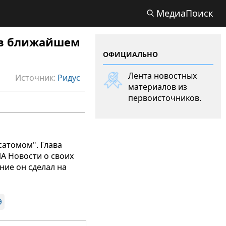
МедиаПоиск
ю в ближайшем
ОФИЦИАЛЬНО
Лента новостных
Источник:
Ридус
материалов из
первоисточников.
сатомом". Глава
А Новости о своих
ние он сделал на
Э