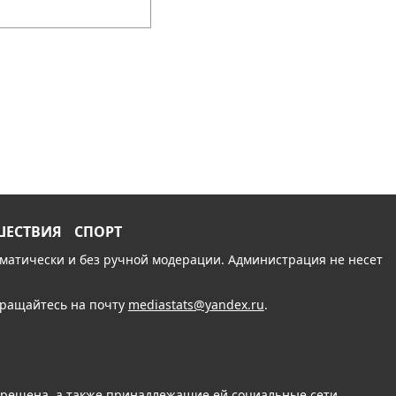
ШЕСТВИЯ
СПОРТ
томатически и без ручной модерации. Администрация не несет
обращайтесь на почту
mediastats@yandex.ru
.
апрещена, а также принадлежащие ей социальные сети