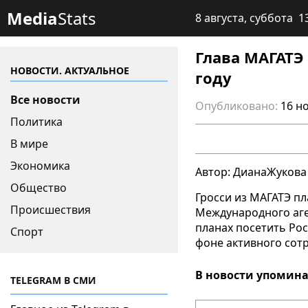
Media
Stats
8 августа, суббота 1
Глава МАГАТЭ
НОВОСТИ. АКТУАЛЬНОЕ
году
Все новости
Опубликовано:
16 н
Политика
В мире
Экономика
Автор: ДианаЖукова
Общество
Гросси из МАГАТЭ пл
Происшествия
Международного аге
планах посетить Рос
Спорт
фоне активного сотр
В новости упомина
TELEGRAM В СМИ