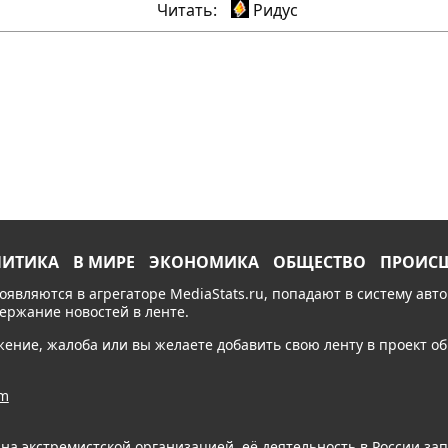
Читать:
Ридус
ЛИТИКА
В МИРЕ
ЭКОНОМИКА
ОБЩЕСТВО
ПРОИС
появляются в агрегаторе MediaStats.ru, попадают в систему ав
держание новостей в ленте.
ожение, жалоба или вы желаете добавить свою ленту в проект 
am
ана экстремистской организацией, её деятельность в России з