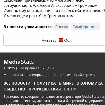
Симоньян призналась, что много лет тесно
сотрудничает с Алексеем Алексеевичем Громовым.
Именно ему она позвонила и сказала: «Хотите прикол
У меня еще и рак». Сам Громов потом
В новости упоминаются:
Россия
Симферополь
Читать:
ОСН
Media
Stats
© 2026 | Все права защищены
MediaStats.ru - информационно-аналитический сервис.
ВСЕ НОВОСТИ
ПОЛИТИКА
В МИРЕ
ЭКОНОМИКА
ОБЩЕСТВО
ПРОИСШЕСТВИЯ
СПОРТ
Все новости, которые появляются в агрегаторе MediaStats.ru,
попадают в систему автоматически и без ручной модерации.
Администрация не несет ответственности за содержание