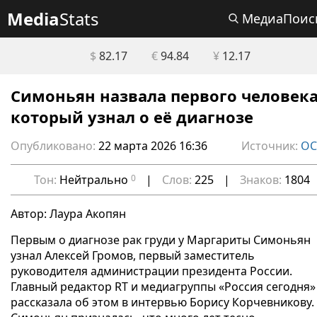
Media
Stats
МедиаПоис
$
82.17
€
94.84
¥
12.17
Симоньян назвала первого человека
который узнал о её диагнозе
Опубликовано:
22 марта 2026 16:36
Источник:
О
Тон:
Нейтрально
0
|
Слов:
225
|
Знаков:
1804
Автор: Лаура Акопян
Первым о диагнозе рак груди у Маргариты Симоньян
узнал Алексей Громов, первый заместитель
руководителя администрации президента России.
Главный редактор RT и медиагруппы «Россия сегодня»
рассказала об этом в интервью Борису Корчевникову.