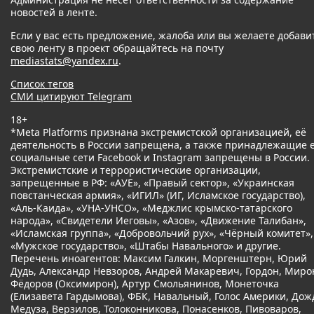
новостей в ленте.
Если у вас есть предложение, жалоба или вы желаете добави
свою ленту в проект обращайтесь на почту
mediastats@yandex.ru
.
Список тегов
СМИ цитируют Telegram
18+
*Meta Platforms признана экстремистской организацией, её
деятельность в России запрещена, а также принадлежащие 
социальные сети Facebook и Instagram запрещены в России.
Экстремистские и террористические организации,
запрещенные в РФ: «АУЕ», «Правый сектор», «Украинская
повстанческая армия», «ИГИЛ» (ИГ, Исламское государство),
«Аль-Каида», «УНА-УНСО», «Меджлис крымско-татарского
народа», «Свидетели Иеговы», «Азов», «Движение Талибан»,
«Исламская группа», «Добровольчий рух», «Чёрный комитет»,
«Мужское государство», «Штабы Навального» и другие.
Перечень иноагентов: Максим Галкин, Моргенштерн, Юрий
Дудь, Александр Невзоров, Андрей Макаревич, Гордон, Миро
Фёдоров (Оксимирон), Артур Смольянинов, Монеточка
(Елизавета Гардымова), ФБК, Навальный, Голос Америки, Дож
Медуза, Верзилов, Толоконникова, Понасенков, Пивоваров,