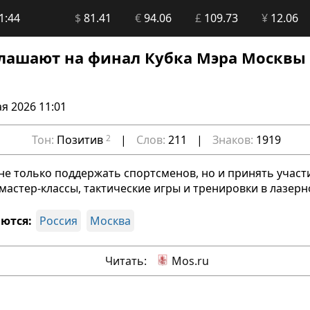
1:44
$
81.41
€
94.06
£
109.73
¥
12.06
лашают на финал Кубка Мэра Москвы 
я 2026 11:01
Тон:
Позитив
2
|
Слов:
211
|
Знаков:
1919
не только поддержать спортсменов, но и принять участ
мастер-классы, тактические игры и тренировки в лазерн
ются:
Россия
Москва
Читать:
Mos.ru