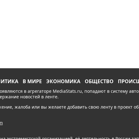
ЛИТИКА
В МИРЕ
ЭКОНОМИКА
ОБЩЕСТВО
ПРОИС
появляются в агрегаторе MediaStats.ru, попадают в систему ав
держание новостей в ленте.
ожение, жалоба или вы желаете добавить свою ленту в проект 
am
ана экстремистской организацией, её деятельность в России з