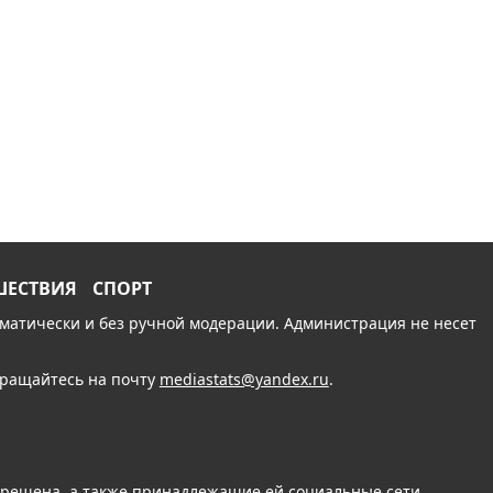
ШЕСТВИЯ
СПОРТ
томатически и без ручной модерации. Администрация не несет
обращайтесь на почту
mediastats@yandex.ru
.
апрещена, а также принадлежащие ей социальные сети