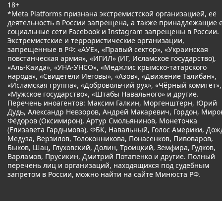
18+
*Meta Platforms признана экстремистской организацией, её
деятельность в России запрещена, а также принадлежащие 
социальные сети Facebook и Instagram запрещены в России.
Экстремистские и террористические организации,
запрещенные в РФ: «АУЕ», «Правый сектор», «Украинская
повстанческая армия», «ИГИЛ» (ИГ, Исламское государство),
«Аль-Каида», «УНА-УНСО», «Меджлис крымско-татарского
народа», «Свидетели Иеговы», «Азов», «Движение Талибан»,
«Исламская группа», «Добровольчий рух», «Чёрный комитет»,
«Мужское государство», «Штабы Навального» и другие.
Перечень иноагентов: Максим Галкин, Моргенштерн, Юрий
Дудь, Александр Невзоров, Андрей Макаревич, Гордон, Миро
Фёдоров (Оксимирон), Артур Смольянинов, Монеточка
(Елизавета Гардымова), ФБК, Навальный, Голос Америки, Дож
Медуза, Верзилов, Толоконникова, Понасенков, Пивоваров,
Быков, Шац, Глуховский, Долин, Троицкий, Земфира, Гудков,
Варламов, Прусикин, Дмитрий Потапенко и другие. Полный
перечень лиц и организаций, находящихся под судебным
запретом в России, можно найти на сайте Минюста РФ.