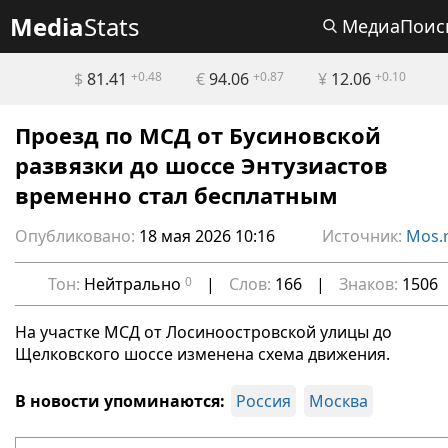
Media
Stats
МедиаПоис
$
81.41
+0.48
€
94.06
+0.87
¥
12.06
+0.10
Проезд по МСД от Бусиновской
развязки до шоссе Энтузиастов
временно стал бесплатным
Опубликовано:
18 мая 2026 10:16
Источник:
Mos.
Тон:
Нейтрально
0
|
Слов:
166
|
Знаков:
1506
На участке МСД от Лосиноостровской улицы до
Щелковского шоссе изменена схема движения.
В новости упоминаются:
Россия
Москва