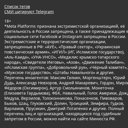
Список тегов
СМИ цитируют Telegram
18+
*Meta Platforms признана экстремистской организацией, её
деятельность в России запрещена, а также принадлежащие 
социальные сети Facebook и Instagram запрещены в России.
Экстремистские и террористические организации,
запрещенные в РФ: «АУЕ», «Правый сектор», «Украинская
повстанческая армия», «ИГИЛ» (ИГ, Исламское государство),
«Аль-Каида», «УНА-УНСО», «Меджлис крымско-татарского
народа», «Свидетели Иеговы», «Азов», «Движение Талибан»,
«Исламская группа», «Добровольчий рух», «Чёрный комитет»,
«Мужское государство», «Штабы Навального» и другие.
Перечень иноагентов: Максим Галкин, Моргенштерн, Юрий
Дудь, Александр Невзоров, Андрей Макаревич, Гордон, Миро
Фёдоров (Оксимирон), Артур Смольянинов, Монеточка
(Елизавета Гардымова), ФБК, Навальный, Голос Америки, Дож
Медуза, Верзилов, Толоконникова, Понасенков, Пивоваров,
Быков, Шац, Глуховский, Долин, Троицкий, Земфира, Гудков,
Варламов, Прусикин, Дмитрий Потапенко и другие. Полный
перечень лиц и организаций, находящихся под судебным
запретом в России, можно найти на сайте Минюста РФ.