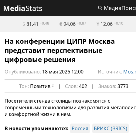
Media
Stats
МедиаПоис
$
81.41
+0.48
€
94.06
+0.87
¥
12.06
+0.10
На конференции ЦИПР Москва
представит перспективные
цифровые решения
Опубликовано:
18 мая 2026 12:00
Источник:
Mos.
Тон:
Позитив
2
|
Слов:
402
|
Знаков:
3773
Посетители стенда столицы познакомятся с
современными технологиями для развития мегаполис
и комфортной жизни в нем.
В новости упоминаются:
Россия
БРИКС (BRICS)