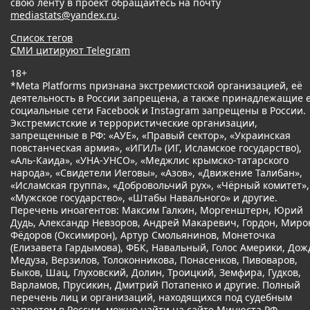
свою ленту в проект обращайтесь на почту
mediastats@yandex.ru
.
Список тегов
СМИ цитируют Telegram
18+
*Meta Platforms признана экстремистской организацией, её
деятельность в России запрещена, а также принадлежащие 
социальные сети Facebook и Instagram запрещены в России.
Экстремистские и террористические организации,
запрещенные в РФ: «АУЕ», «Правый сектор», «Украинская
повстанческая армия», «ИГИЛ» (ИГ, Исламское государство),
«Аль-Каида», «УНА-УНСО», «Меджлис крымско-татарского
народа», «Свидетели Иеговы», «Азов», «Движение Талибан»,
«Исламская группа», «Добровольчий рух», «Чёрный комитет»,
«Мужское государство», «Штабы Навального» и другие.
Перечень иноагентов: Максим Галкин, Моргенштерн, Юрий
Дудь, Александр Невзоров, Андрей Макаревич, Гордон, Миро
Фёдоров (Оксимирон), Артур Смольянинов, Монеточка
(Елизавета Гардымова), ФБК, Навальный, Голос Америки, Дож
Медуза, Верзилов, Толоконникова, Понасенков, Пивоваров,
Быков, Шац, Глуховский, Долин, Троицкий, Земфира, Гудков,
Варламов, Прусикин, Дмитрий Потапенко и другие. Полный
перечень лиц и организаций, находящихся под судебным
запретом в России, можно найти на сайте Минюста РФ.