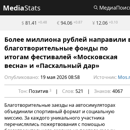
Media
Stats
МедиаПоис
$
81.41
+0.48
€
94.06
+0.87
¥
12.06
+0.10
Более миллиона рублей направили 
благотворительные фонды по
итогам фестивалей «Московская
весна» и «Пасхальный дар»
Опубликовано:
19 мая 2026 08:58
Источник:
Mos.
Тон:
Позитив
3
|
Слов:
521
|
Знаков:
4067
Благотворительные заезды на автосимуляторах
объединили спортивный формат и социальную
миссию. За каждого уникального участника
перечислялись пожертвования с помощью