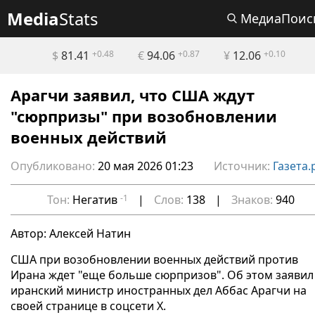
Media
Stats
МедиаПоис
$
81.41
+0.48
€
94.06
+0.87
¥
12.06
+0.10
Арагчи заявил, что США ждут
"сюрпризы" при возобновлении
военных действий
Опубликовано:
20 мая 2026 01:23
Источник:
Газета.
Тон:
Негатив
-1
|
Слов:
138
|
Знаков:
940
Автор: Алексей Натин
США при возобновлении военных действий против
Ирана ждет "еще больше сюрпризов". Об этом заявил
иранский министр иностранных дел Аббас Арагчи на
своей странице в соцсети Х.