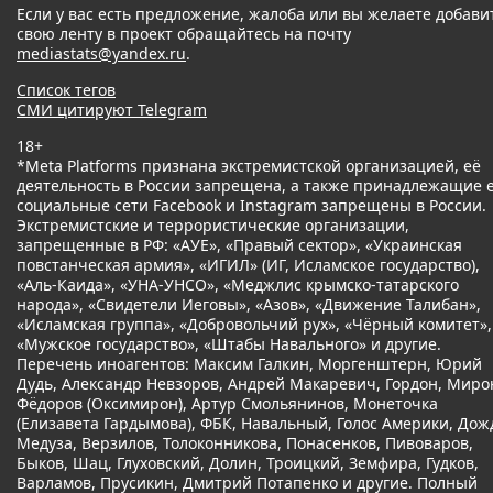
Если у вас есть предложение, жалоба или вы желаете добави
свою ленту в проект обращайтесь на почту
mediastats@yandex.ru
.
Список тегов
СМИ цитируют Telegram
18+
*Meta Platforms признана экстремистской организацией, её
деятельность в России запрещена, а также принадлежащие 
социальные сети Facebook и Instagram запрещены в России.
Экстремистские и террористические организации,
запрещенные в РФ: «АУЕ», «Правый сектор», «Украинская
повстанческая армия», «ИГИЛ» (ИГ, Исламское государство),
«Аль-Каида», «УНА-УНСО», «Меджлис крымско-татарского
народа», «Свидетели Иеговы», «Азов», «Движение Талибан»,
«Исламская группа», «Добровольчий рух», «Чёрный комитет»,
«Мужское государство», «Штабы Навального» и другие.
Перечень иноагентов: Максим Галкин, Моргенштерн, Юрий
Дудь, Александр Невзоров, Андрей Макаревич, Гордон, Миро
Фёдоров (Оксимирон), Артур Смольянинов, Монеточка
(Елизавета Гардымова), ФБК, Навальный, Голос Америки, Дож
Медуза, Верзилов, Толоконникова, Понасенков, Пивоваров,
Быков, Шац, Глуховский, Долин, Троицкий, Земфира, Гудков,
Варламов, Прусикин, Дмитрий Потапенко и другие. Полный